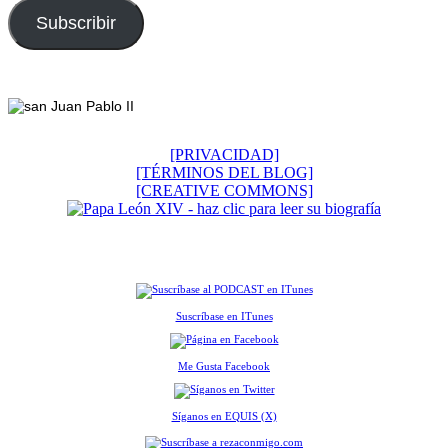
correo
electrónico
Subscribir
Footer
[PRIVACIDAD]
[TÉRMINOS DEL BLOG]
[CREATIVE COMMONS]
Suscríbase en ITunes
Me Gusta Facebook
Síganos en EQUIS (X)