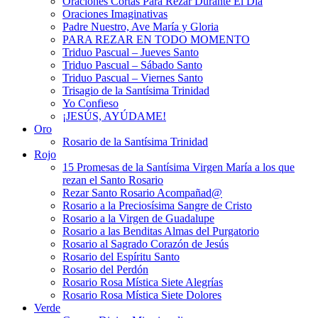
Oraciones Cortas Para Rezar Durante El Día
Oraciones Imaginativas
Padre Nuestro, Ave María y Gloria
PARA REZAR EN TODO MOMENTO
Triduo Pascual – Jueves Santo
Triduo Pascual – Sábado Santo
Triduo Pascual – Viernes Santo
Trisagio de la Santísima Trinidad
Yo Confieso
¡JESÚS, AYÚDAME!
Oro
Rosario de la Santísima Trinidad
Rojo
15 Promesas de la Santísima Virgen María a los que
rezan el Santo Rosario
Rezar Santo Rosario Acompañad@
Rosario a la Preciosísima Sangre de Cristo
Rosario a la Virgen de Guadalupe
Rosario a las Benditas Almas del Purgatorio
Rosario al Sagrado Corazón de Jesús
Rosario del Espíritu Santo
Rosario del Perdón
Rosario Rosa Mística Siete Alegrías
Rosario Rosa Mística Siete Dolores
Verde