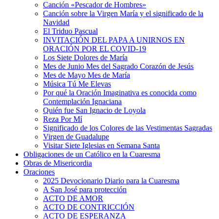
Canción «Pescador de Hombres»
Canción sobre la Virgen María y el significado de la
Navidad
El Triduo Pascual
INVITACIÓN DEL PAPA A UNIRNOS EN
ORACIÓN POR EL COVID-19
Los Siete Dolores de María
Mes de Junio Mes del Sagrado Corazón de Jesús
Mes de Mayo Mes de María
Música Tú Me Elevas
Por qué la Oración Imaginativa es conocida como
Contemplación Ignaciana
Quién fue San Ignacio de Loyola
Reza Por Mí
Significado de los Colores de las Vestimentas Sagradas
Virgen de Guadalupe
Visitar Siete Iglesias en Semana Santa
Obligaciones de un Católico en la Cuaresma
Obras de Misericordia
Oraciones
2025 Devocionario Diario para la Cuaresma
A San José para protección
ACTO DE AMOR
ACTO DE CONTRICCIÓN
ACTO DE ESPERANZA