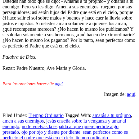
Ustedes han oído que se dijo: «Amarás a tu prójimo» y odiarás a tu
enemigo. Pero yo les digo: Amen a sus enemigos, rueguen por sus
perseguidores; así serán hijos del Padre que está en el cielo, porque
él hace salir el sol sobre malos y buenos y hace caer la lluvia sobre
justos e injustos. Si ustedes aman solamente a quienes los aman,
¿qué recompensa merecen? ¿No hacen lo mismo los publicanos? Y
si saludan solamente a sus hermanos, ¿qué hacen de extraordinario?
¿No hacen lo mismo los paganos? Por lo tanto, sean perfectos como
es perfecto el Padre que está en el cielo.
Palabra de Dios
.
Rezar: Padre Nuestro, Ave María y Gloria.
Para las oraciones hacer clic
aquí
.
Imagen de:
aquí
.
Filed Under:
Tiempo Ordinario
Tagged With:
amarás a tu prójimo
,
amen a sus enemigos
,
jesús enseña sobre la venganza y amar al
enemigo
,
no le vuelvas la espalda al que quiere pedirte algo
prestado
,
ojo por ojo y diente por diente
,
sean perfectos como es
perfecto el padre que está en el cielo
,
tiempo ordinario