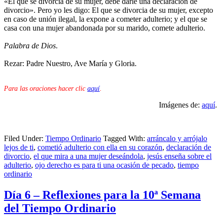
«El que se divorcia de su mujer, debe darle una declaración de
divorcio». Pero yo les digo: El que se divorcia de su mujer, excepto
en caso de unión ilegal, la expone a cometer adulterio; y el que se
casa con una mujer abandonada por su marido, comete adulterio.
Palabra de Dios
.
Rezar: Padre Nuestro, Ave María y Gloria.
Para las oraciones hacer clic
aquí
.
Imágenes de:
aquí
.
Filed Under:
Tiempo Ordinario
Tagged With:
arráncalo y arrójalo
lejos de ti
,
cometió adulterio con ella en su corazón
,
declaración de
divorcio
,
el que mira a una mujer deseándola
,
jesús enseña sobre el
adulterio
,
ojo derecho es para ti una ocasión de pecado
,
tiempo
ordinario
Día 6 – Reflexiones para la 10ª Semana
del Tiempo Ordinario