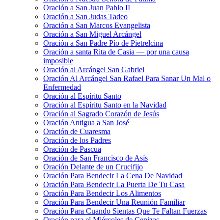
Oración a San Juan Pablo II
Oración a San Judas Tadeo
Oración a San Marcos Evangelista
Oración a San Miguel Arcángel
Oración a San Padre Pío de Pietrelcina
Oración a santa Rita de Casia — por una causa
imposible
Oración al Arcángel San Gabriel
Oración Al Arcángel San Rafael Para Sanar Un Mal o
Enfermedad
Oración al Espíritu Santo
Oración al Espíritu Santo en la Navidad
Oración al Sagrado Corazón de Jesús
Oración Antigua a San José
Oración de Cuaresma
Oración de los Padres
Oración de Pascua
Oración de San Francisco de Asís
Oración Delante de un Crucifijo
Oración Para Bendecir La Cena De Navidad
Oración Para Bendecir La Puerta De Tu Casa
Oración Para Bendecir Los Alimentos
Oración Para Bendecir Una Reunión Familiar
Oración Para Cuando Sientas Que Te Faltan Fuerzas
Oración para el Miércoles de Cenizas