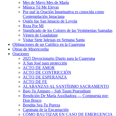
Mes de Mayo Mes de María
Música Tú Me Elevas
Por qué la Oración Imaginativa es conocida como
Contemplación Ignaciana
Quién fue San Ignacio de Loyola
Reza Por Mí
Significado de los Colores de las Vestimentas Sagradas
Virgen de Guadalupe
Visitar Siete Iglesias en Semana Santa
Obligaciones de un Católico en la Cuaresma
Obras de Misericordia
Oraciones
2025 Devocionario Diario para la Cuaresma
A San José para protección
ACTO DE AMOR
ACTO DE CONTRICCIÓN
ACTO DE ESPERANZA
ACTO DE FE
ALABANZAS AL SANTÍSIMO SACRAMENTO
Bajo Tu Amparo – Sub Tuum Praesidium
Bendición De María Auxiliadora — Compuesta por:
Don Bosco
Bendita Sea Tu Pureza
Caminata de la Encarnación
CÓMO BAUTIZAR EN CASO DE EMERGENCIA