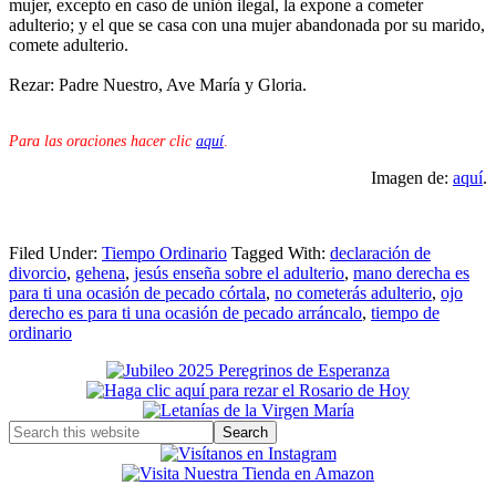
mujer, excepto en caso de unión ilegal, la expone a cometer
adulterio; y el que se casa con una mujer abandonada por su marido,
comete adulterio.
Rezar: Padre Nuestro, Ave María y Gloria.
Para las oraciones hacer clic
aquí
.
Imagen de:
aquí
.
Filed Under:
Tiempo Ordinario
Tagged With:
declaración de
divorcio
,
gehena
,
jesús enseña sobre el adulterio
,
mano derecha es
para ti una ocasión de pecado córtala
,
no cometerás adulterio
,
ojo
derecho es para ti una ocasión de pecado arráncalo
,
tiempo de
ordinario
Primary
Sidebar
Search
this
website