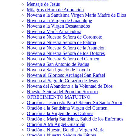
Mensaje de Jesús
Milagrosa Hora de Adoración
Novena a la Santísima Virgen María Madre de Dios
Novena a la Virgen de Guadalupe
Novena a la Virgen Desatanudos
Novena a María Auxiliadora
Novena a Nuestra Señora de Coromoto
Novena a Nuestra Señora de Fátima
Novena a Nuestra Señora de la Asunción
Novena a Nuestra Señora de los Dolores
Novena a Nuestra Señora del Carmen
Novena a San Antonio de Padua
Novena a San Ignacio de Loyola
Novena al Glorioso Arcángel San Rafael
Novena al Sagrado Corazón de Jesús
Novena del Abandono a la Voluntad de Dios
Nuestra Señora del Perpetuo Socorro
OFRECIMIENTO MATUTINO
Oración a Jesucristo Para Obtener Su Santo Amor
Oración a la Santísima Virgen del Carmen
Oración a la Virgen de los Dolores
Oración a María Santísima, Salud de los Enfermos
Oración A Mi Ángel Guardián
Oración a Nuestra Bendita Virgen María
Oración a Nuestra Señora de Fátima