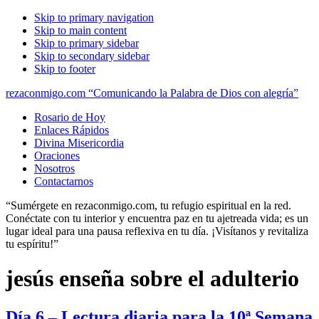
Skip to primary navigation
Skip to main content
Skip to primary sidebar
Skip to secondary sidebar
Skip to footer
rezaconmigo.com “Comunicando la Palabra de Dios con alegría”
Rosario de Hoy
Enlaces Rápidos
Divina Misericordia
Oraciones
Nosotros
Contactarnos
“Sumérgete en rezaconmigo.com, tu refugio espiritual en la red.
Conéctate con tu interior y encuentra paz en tu ajetreada vida; es un
lugar ideal para una pausa reflexiva en tu día. ¡Visítanos y revitaliza
tu espíritu!”
jesús enseña sobre el adulterio
Día 6 – Lectura diaria para la 10ª Semana