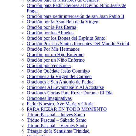
Oración para Pedir Favores al Divino Niño Jesús de
Praga
Oración para pedir intercesión de san Juan Pablo II
Oración por la Asunción de la Virgen
Oración por la Paz Eterna
Oración por los Abuelos
Oración por los Dones del Espíritu Santo
Oración Por Los Santos Inocentes Del Mundo Actual
Oración Por Mis Hermanos
Oración por un Hijo Enfermo
Oración por un Niño Enfermo
Oración por Venezuela
Oración Quédate Jesús Conmigo
Oraciones a la Virgen del Carmen
Oraciones a San Antonio de Padua
Oraciones Al Levantarse Y Al Acostarse
Oraciones Cortas Para Rezar Durante El Día
Oraciones Imaginativas
Padre Nuestro, Ave María y Gloria
PARA REZAR EN TODO MOMENTO
Triduo Pascual – Jueves Santo
Triduo Pascual – Sábado Santo
Triduo Pascual – Viernes Santo
Trisagio de la Santísima Trinidad