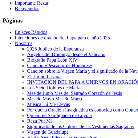
Importante Rezar
Bienvenidos
Páginas
Enlaces Rápidos
Intenciones de oración del Papa para el año 2025
Nosotros
2025 Jubileo de la Esperanza
Ángelus del Domingo desde el Vaticano
Biografía Papa León XIV
Canción «Pescador de Hombres»
Canción sobre la Virgen María y el significado de la Na
El Triduo Pascual
INVITACIÓN DEL PAPA A UNIRNOS EN ORACIÓ
Los Siete Dolores de María
Mes de Junio Mes del Sagrado Corazón de Jesús
Mes de Mayo Mes de María
Música Tú Me Elevas
Por qué la Oración Imaginativa es conocida como Conte
Quién fue San Ignacio de Loyola
Reza Por Mí
Significado de los Colores de las Vestimentas Sagradas
Virgen de Guadalupe
Visitar Siete Iglesias en Semana Santa