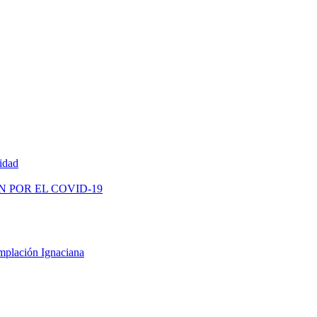
vidad
N POR EL COVID-19
mplación Ignaciana