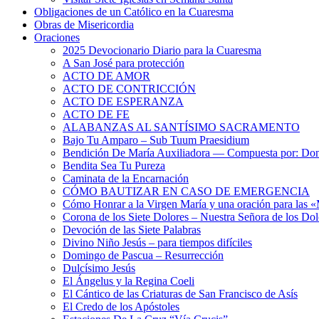
Obligaciones de un Católico en la Cuaresma
Obras de Misericordia
Oraciones
2025 Devocionario Diario para la Cuaresma
A San José para protección
ACTO DE AMOR
ACTO DE CONTRICCIÓN
ACTO DE ESPERANZA
ACTO DE FE
ALABANZAS AL SANTÍSIMO SACRAMENTO
Bajo Tu Amparo – Sub Tuum Praesidium
Bendición De María Auxiliadora — Compuesta por: Do
Bendita Sea Tu Pureza
Caminata de la Encarnación
CÓMO BAUTIZAR EN CASO DE EMERGENCIA
Cómo Honrar a la Virgen María y una oración para las 
Corona de los Siete Dolores – Nuestra Señora de los Dol
Devoción de las Siete Palabras
Divino Niño Jesús – para tiempos difíciles
Domingo de Pascua – Resurrección
Dulcísimo Jesús
El Ángelus y la Regina Coeli
El Cántico de las Criaturas de San Francisco de Asís
El Credo de los Apóstoles