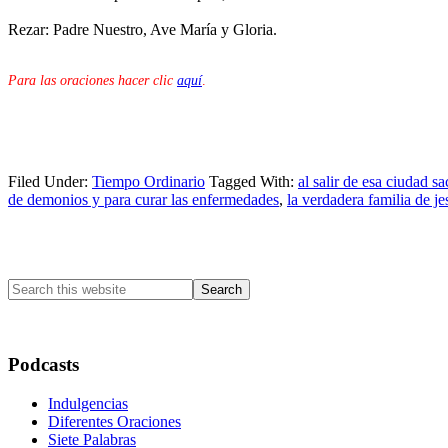
Rezar: Padre Nuestro, Ave María y Gloria.
Para las oraciones hacer clic
aquí
.
Filed Under:
Tiempo Ordinario
Tagged With:
al salir de esa ciudad s
de demonios y para curar las enfermedades
,
la verdadera familia de je
Primary
Sidebar
Search
this
website
Podcasts
Indulgencias
Diferentes Oraciones
Siete Palabras