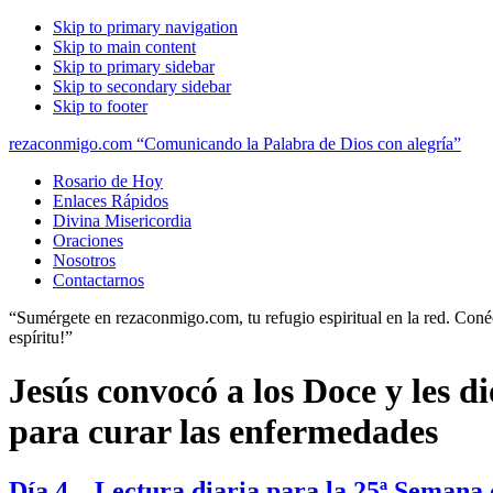
Skip to primary navigation
Skip to main content
Skip to primary sidebar
Skip to secondary sidebar
Skip to footer
rezaconmigo.com “Comunicando la Palabra de Dios con alegría”
Rosario de Hoy
Enlaces Rápidos
Divina Misericordia
Oraciones
Nosotros
Contactarnos
“Sumérgete en rezaconmigo.com, tu refugio espiritual en la red. Conécta
espíritu!”
Jesús convocó a los Doce y les d
para curar las enfermedades
Día 4 – Lectura diaria para la 25ª Semana