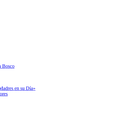
n Bosco
«Madres en su Día»
ores