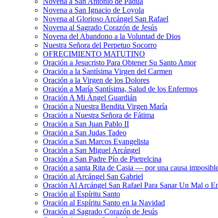
Novena a San Antonio de Padua
Novena a San Ignacio de Loyola
Novena al Glorioso Arcángel San Rafael
Novena al Sagrado Corazón de Jesús
Novena del Abandono a la Voluntad de Dios
Nuestra Señora del Perpetuo Socorro
OFRECIMIENTO MATUTINO
Oración a Jesucristo Para Obtener Su Santo Amor
Oración a la Santísima Virgen del Carmen
Oración a la Virgen de los Dolores
Oración a María Santísima, Salud de los Enfermos
Oración A Mi Ángel Guardián
Oración a Nuestra Bendita Virgen María
Oración a Nuestra Señora de Fátima
Oración a San Juan Pablo II
Oración a San Judas Tadeo
Oración a San Marcos Evangelista
Oración a San Miguel Arcángel
Oración a San Padre Pío de Pietrelcina
Oración a santa Rita de Casia — por una causa imposibl
Oración al Arcángel San Gabriel
Oración Al Arcángel San Rafael Para Sanar Un Mal o E
Oración al Espíritu Santo
Oración al Espíritu Santo en la Navidad
Oración al Sagrado Corazón de Jesús