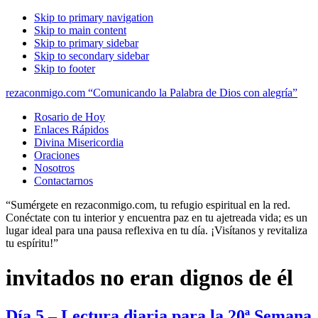
Skip to primary navigation
Skip to main content
Skip to primary sidebar
Skip to secondary sidebar
Skip to footer
rezaconmigo.com “Comunicando la Palabra de Dios con alegría”
Rosario de Hoy
Enlaces Rápidos
Divina Misericordia
Oraciones
Nosotros
Contactarnos
“Sumérgete en rezaconmigo.com, tu refugio espiritual en la red.
Conéctate con tu interior y encuentra paz en tu ajetreada vida; es un
lugar ideal para una pausa reflexiva en tu día. ¡Visítanos y revitaliza
tu espíritu!”
invitados no eran dignos de él
Día 5 – Lectura diaria para la 20ª Semana