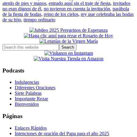
atenlo de pies y manos
,
entrado aquí sin el traje de fiesta
,
invitados
no eran dignos de él
,
no tuvieron en cuenta la invitación
,
parábola
de la fiesta de bodas
,
reino de los cielos
,
rey que celebraba las bodas
de su hijo
,
tiempo ordinario
Primary
Sidebar
Search
this
website
Podcasts
Indulgencias
Diferentes Oraciones
Siete Palabras
Importante Rezar
Bienvenidos
Páginas
Enlaces Rápidos
Intenciones de oración del Papa para el año 2025