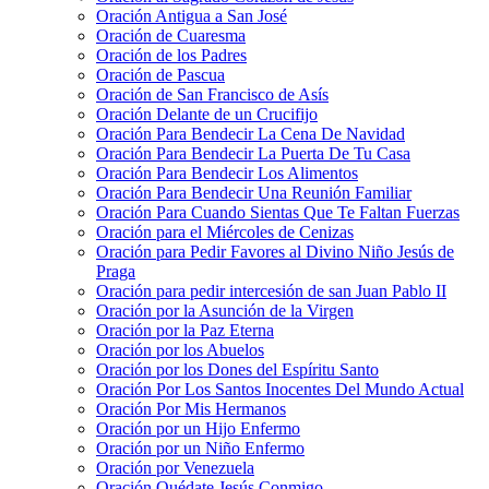
Oración Antigua a San José
Oración de Cuaresma
Oración de los Padres
Oración de Pascua
Oración de San Francisco de Asís
Oración Delante de un Crucifijo
Oración Para Bendecir La Cena De Navidad
Oración Para Bendecir La Puerta De Tu Casa
Oración Para Bendecir Los Alimentos
Oración Para Bendecir Una Reunión Familiar
Oración Para Cuando Sientas Que Te Faltan Fuerzas
Oración para el Miércoles de Cenizas
Oración para Pedir Favores al Divino Niño Jesús de
Praga
Oración para pedir intercesión de san Juan Pablo II
Oración por la Asunción de la Virgen
Oración por la Paz Eterna
Oración por los Abuelos
Oración por los Dones del Espíritu Santo
Oración Por Los Santos Inocentes Del Mundo Actual
Oración Por Mis Hermanos
Oración por un Hijo Enfermo
Oración por un Niño Enfermo
Oración por Venezuela
Oración Quédate Jesús Conmigo