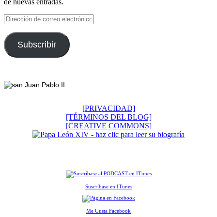
de nuevas entradas.
Dirección
de
correo
electrónico
Subscribir
Footer
[PRIVACIDAD]
[TÉRMINOS DEL BLOG]
[CREATIVE COMMONS]
Suscríbase en ITunes
Me Gusta Facebook