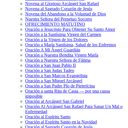
Novena al Glorioso Arcángel San Rafael
Novena al Sagrado Corazón de Jesús
Novena del Abandono a la Voluntad de Dios
Nuestra Señora del Perpetuo Socorro
OFRECIMIENTO MATUTINO
Oración a Jesucristo Para Obtener Su Santo Amor
Oración a la Santísima Virgen del Carmen
Oración a la Virgen de los Dolores
Oración a María Santísima, Salud de los Enfermos
Oración A Mi Ángel Guardián
Oración a Nuestra Bendita Virgen María
Oración a Nuestra Señora de Fátima
Oración a San Juan Pablo II
Oración a San Judas Tadeo
Oración a San Marcos Evangelista
Oración a San Miguel Arcángel
Oración a San Padre Pío de Pietrelcina
Oración a santa Rita de Casia — por una causa
imposible
Oración al Arcángel San Gabriel
Oración Al Arcángel San Rafael Para Sanar Un Mal o
Enfermedad
Oración al Espíritu Santo
Oración al Espíritu Santo en la Navidad
Oración al Sagrado Corazón de Jesús