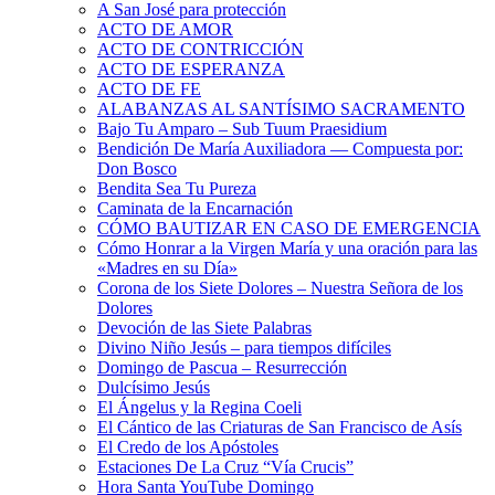
A San José para protección
ACTO DE AMOR
ACTO DE CONTRICCIÓN
ACTO DE ESPERANZA
ACTO DE FE
ALABANZAS AL SANTÍSIMO SACRAMENTO
Bajo Tu Amparo – Sub Tuum Praesidium
Bendición De María Auxiliadora — Compuesta por:
Don Bosco
Bendita Sea Tu Pureza
Caminata de la Encarnación
CÓMO BAUTIZAR EN CASO DE EMERGENCIA
Cómo Honrar a la Virgen María y una oración para las
«Madres en su Día»
Corona de los Siete Dolores – Nuestra Señora de los
Dolores
Devoción de las Siete Palabras
Divino Niño Jesús – para tiempos difíciles
Domingo de Pascua – Resurrección
Dulcísimo Jesús
El Ángelus y la Regina Coeli
El Cántico de las Criaturas de San Francisco de Asís
El Credo de los Apóstoles
Estaciones De La Cruz “Vía Crucis”
Hora Santa YouTube Domingo