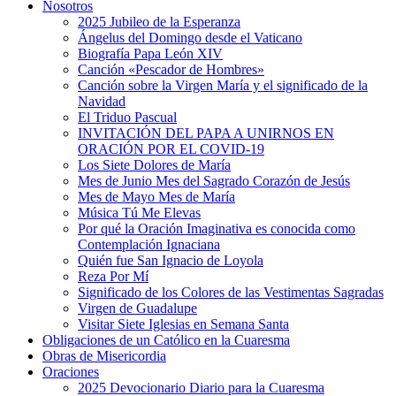
Nosotros
2025 Jubileo de la Esperanza
Ángelus del Domingo desde el Vaticano
Biografía Papa León XIV
Canción «Pescador de Hombres»
Canción sobre la Virgen María y el significado de la
Navidad
El Triduo Pascual
INVITACIÓN DEL PAPA A UNIRNOS EN
ORACIÓN POR EL COVID-19
Los Siete Dolores de María
Mes de Junio Mes del Sagrado Corazón de Jesús
Mes de Mayo Mes de María
Música Tú Me Elevas
Por qué la Oración Imaginativa es conocida como
Contemplación Ignaciana
Quién fue San Ignacio de Loyola
Reza Por Mí
Significado de los Colores de las Vestimentas Sagradas
Virgen de Guadalupe
Visitar Siete Iglesias en Semana Santa
Obligaciones de un Católico en la Cuaresma
Obras de Misericordia
Oraciones
2025 Devocionario Diario para la Cuaresma