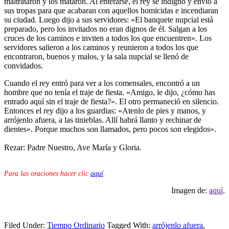
maltrataron y los mataron. Al enterarse, el rey se indignó y envió a
sus tropas para que acabaran con aquellos homicidas e incendiaran
su ciudad. Luego dijo a sus servidores: «El banquete nupcial está
preparado, pero los invitados no eran dignos de él. Salgan a los
cruces de los caminos e inviten a todos los que encuentren». Los
servidores salieron a los caminos y reunieron a todos los que
encontraron, buenos y malos, y la sala nupcial se llenó de
convidados.
Cuando el rey entró para ver a los comensales, encontró a un
hombre que no tenía el traje de fiesta. «Amigo, le dijo, ¿cómo has
entrado aquí sin el traje de fiesta?». El otro permaneció en silencio.
Entonces el rey dijo a los guardias: «Atenlo de pies y manos, y
arrójenlo afuera, a las tinieblas. Allí habrá llanto y rechinar de
dientes». Porque muchos son llamados, pero pocos son elegidos».
Rezar: Padre Nuestro, Ave María y Gloria.
Para las oraciones hacer clic
aquí
.
Imagen de:
aquí
.
Filed Under:
Tiempo Ordinario
Tagged With:
arrójenlo afuera
,