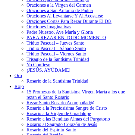
Oraciones a la Virgen del Carmen
Oraciones a San Antonio de Padua
Oraciones Al Levantarse Y Al Acostarse
Oraciones Cortas Para Rezar Durante El Día
Oraciones Imaginativas
Padre Nuestro, Ave María y Gloria
PARA REZAR EN TODO MOMENTO
Triduo Pascual – Jueves Santo
Triduo Pascual – Sábado Santo
Triduo Pascual – Viernes Santo
Trisagio de la Santísima Trinidad
Yo Confieso
¡JESÚS, AYÚDAME!
Oro
Rosario de la Santísima Trinidad
Rojo
15 Promesas de la Santísima Virgen María a los que
rezan el Santo Rosario
Rezar Santo Rosario Acompañad@
Rosario a la Preciosísima Sangre de Cristo
Rosario a la Virgen de Guadalupe
Rosario a las Benditas Almas del Purgatorio
Rosario al Sagrado Corazón de Jesús
Rosario del Espíritu Santo