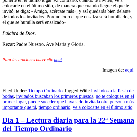
ponerte en el último lugar. Al contrario, cuando te inviten, ve a
colocarte en el último sitio, de manera que cuando llegue el que te
invitó, te diga: «Amigo, acércate más», y así quedarás bien delante
de todos los invitados. Porque todo el que ensalza será humillado, y
el que se humilla será ensalzado».
Palabra de Dios
.
Rezar: Padre Nuestro, Ave María y Gloria.
Para las oraciones hacer clic
aquí
.
Imagen de:
aquí
.
Filed Under:
Tiempo Ordinario
Tagged With:
invitados a la fiesta de
bodas
,
invitados buscaban los primeros puestos
,
no te coloques en el
primer lugar
,
puede suceder que haya sido invitada otra persona más
importante que tú
,
tiempo ordinario
,
ve a colocarte en el último sitio
Día 1 – Lectura diaria para la 22ª Semana
del Tiempo Ordinario