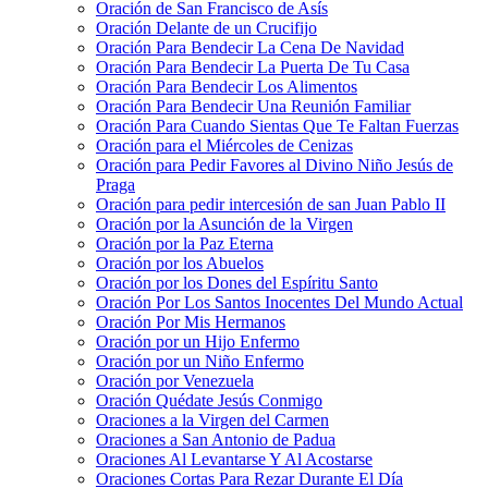
Oración de San Francisco de Asís
Oración Delante de un Crucifijo
Oración Para Bendecir La Cena De Navidad
Oración Para Bendecir La Puerta De Tu Casa
Oración Para Bendecir Los Alimentos
Oración Para Bendecir Una Reunión Familiar
Oración Para Cuando Sientas Que Te Faltan Fuerzas
Oración para el Miércoles de Cenizas
Oración para Pedir Favores al Divino Niño Jesús de
Praga
Oración para pedir intercesión de san Juan Pablo II
Oración por la Asunción de la Virgen
Oración por la Paz Eterna
Oración por los Abuelos
Oración por los Dones del Espíritu Santo
Oración Por Los Santos Inocentes Del Mundo Actual
Oración Por Mis Hermanos
Oración por un Hijo Enfermo
Oración por un Niño Enfermo
Oración por Venezuela
Oración Quédate Jesús Conmigo
Oraciones a la Virgen del Carmen
Oraciones a San Antonio de Padua
Oraciones Al Levantarse Y Al Acostarse
Oraciones Cortas Para Rezar Durante El Día