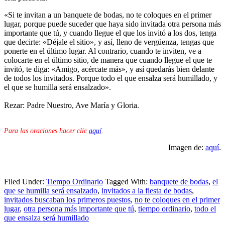
«Si te invitan a un banquete de bodas, no te coloques en el primer
lugar, porque puede suceder que haya sido invitada otra persona más
importante que tú, y cuando llegue el que los invitó a los dos, tenga
que decirte: «Déjale el sitio», y así, lleno de vergüenza, tengas que
ponerte en el último lugar. Al contrario, cuando te inviten, ve a
colocarte en el último sitio, de manera que cuando llegue el que te
invitó, te diga: «Amigo, acércate más», y así quedarás bien delante
de todos los invitados. Porque todo el que ensalza será humillado, y
el que se humilla será ensalzado».
Rezar: Padre Nuestro, Ave María y Gloria.
Para las oraciones hacer clic
aquí
.
Imagen de:
aquí
.
Filed Under:
Tiempo Ordinario
Tagged With:
banquete de bodas
,
el
que se humilla será ensalzado
,
invitados a la fiesta de bodas
,
invitados buscaban los primeros puestos
,
no te coloques en el primer
lugar
,
otra persona más importante que tú
,
tiempo ordinario
,
todo el
que ensalza será humillado