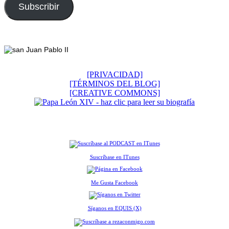
electrónico
Subscribir
Footer
[PRIVACIDAD]
[TÉRMINOS DEL BLOG]
[CREATIVE COMMONS]
Suscríbase en ITunes
Me Gusta Facebook
Síganos en EQUIS (X)