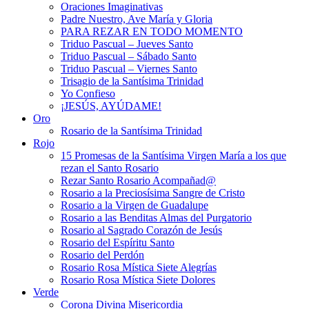
Oraciones Imaginativas
Padre Nuestro, Ave María y Gloria
PARA REZAR EN TODO MOMENTO
Triduo Pascual – Jueves Santo
Triduo Pascual – Sábado Santo
Triduo Pascual – Viernes Santo
Trisagio de la Santísima Trinidad
Yo Confieso
¡JESÚS, AYÚDAME!
Oro
Rosario de la Santísima Trinidad
Rojo
15 Promesas de la Santísima Virgen María a los que
rezan el Santo Rosario
Rezar Santo Rosario Acompañad@
Rosario a la Preciosísima Sangre de Cristo
Rosario a la Virgen de Guadalupe
Rosario a las Benditas Almas del Purgatorio
Rosario al Sagrado Corazón de Jesús
Rosario del Espíritu Santo
Rosario del Perdón
Rosario Rosa Mística Siete Alegrías
Rosario Rosa Mística Siete Dolores
Verde
Corona Divina Misericordia