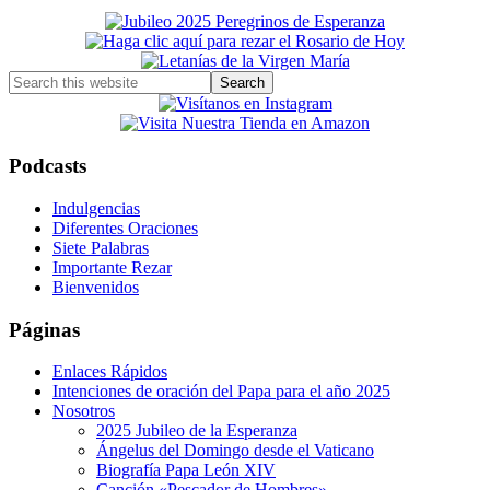
Primary
Sidebar
Search
this
website
Podcasts
Indulgencias
Diferentes Oraciones
Siete Palabras
Importante Rezar
Bienvenidos
Páginas
Enlaces Rápidos
Intenciones de oración del Papa para el año 2025
Nosotros
2025 Jubileo de la Esperanza
Ángelus del Domingo desde el Vaticano
Biografía Papa León XIV
Canción «Pescador de Hombres»