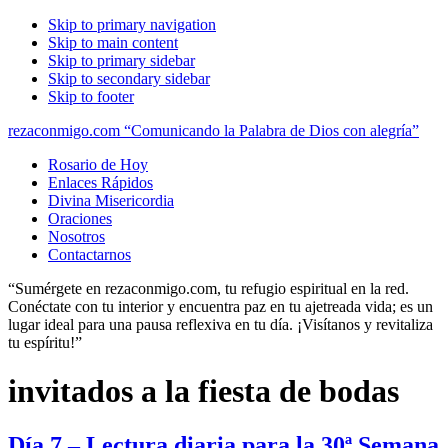
Skip to primary navigation
Skip to main content
Skip to primary sidebar
Skip to secondary sidebar
Skip to footer
rezaconmigo.com “Comunicando la Palabra de Dios con alegría”
Rosario de Hoy
Enlaces Rápidos
Divina Misericordia
Oraciones
Nosotros
Contactarnos
“Sumérgete en rezaconmigo.com, tu refugio espiritual en la red.
Conéctate con tu interior y encuentra paz en tu ajetreada vida; es un
lugar ideal para una pausa reflexiva en tu día. ¡Visítanos y revitaliza
tu espíritu!”
invitados a la fiesta de bodas
Día 7 – Lectura diaria para la 30ª Semana