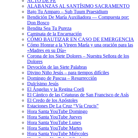
ACTO DE FE
ALABANZAS AL SANTÍSIMO SACRAMENTO
Bajo Tu Amparo – Sub Tuum Praesidium
Bendición De María Auxiliadora — Compuesta por:
Don Bosco
Bendita Sea Tu Pureza
Caminata de la Encarnación
CÓMO BAUTIZAR EN CASO DE EMERGENCIA
Cómo Honrar a la Virgen María y una oración para las
«Madres en su Día»
Corona de los Siete Dolores – Nuestra Señora de los
Dolores
Devoción de las Siete Palabras
Divino Niño Jesús – para tiempos difíciles
Domingo de Pascua – Resurrección
Dulcísimo Jesús
El Ángelus y la Regina Coeli
El Cántico de las Criaturas de San Francisco de Asís
El Credo de los Apóstoles
Estaciones De La Cruz “Vía Crucis”
Hora Santa YouTube Domingo
Hora Santa YouTube Jueves
Hora Santa YouTube Lunes
Hora Santa YouTube Martes
Hora Santa YouTube Miércoles