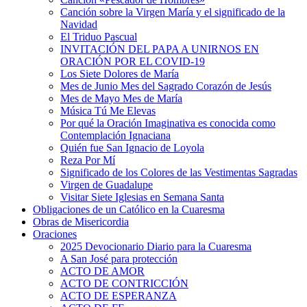
Canción sobre la Virgen María y el significado de la
Navidad
El Triduo Pascual
INVITACIÓN DEL PAPA A UNIRNOS EN
ORACIÓN POR EL COVID-19
Los Siete Dolores de María
Mes de Junio Mes del Sagrado Corazón de Jesús
Mes de Mayo Mes de María
Música Tú Me Elevas
Por qué la Oración Imaginativa es conocida como
Contemplación Ignaciana
Quién fue San Ignacio de Loyola
Reza Por Mí
Significado de los Colores de las Vestimentas Sagradas
Virgen de Guadalupe
Visitar Siete Iglesias en Semana Santa
Obligaciones de un Católico en la Cuaresma
Obras de Misericordia
Oraciones
2025 Devocionario Diario para la Cuaresma
A San José para protección
ACTO DE AMOR
ACTO DE CONTRICCIÓN
ACTO DE ESPERANZA