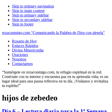
Skip to primary navigation
Skip to main content
Skip to primary sidebar
Skip to secondary sidebar
Skip to footer
rezaconmigo.com “Comunicando la Palabra de Dios con alegría”
Rosario de Hoy
Enlaces Rápidos
Divina Misericordia
Oraciones
Nosotros
Contactarnos
“Sumérgete en rezaconmigo.com, tu refugio espiritual en la red.
Conéctate con tu interior y encuentra paz en tu ajetreada vida; es un
lugar ideal para una pausa reflexiva en tu día. ¡Visítanos y revitaliza
tu espíritu!”
hijos de zebedeo
Día 6 – Lectura diaria para la 1ª Semana