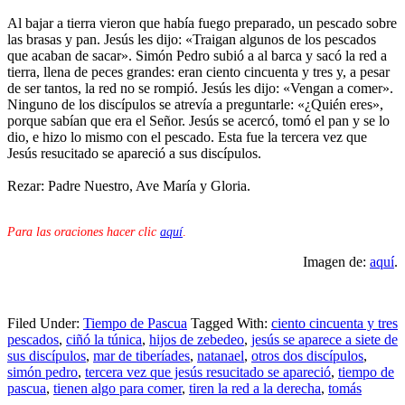
Al bajar a tierra vieron que había fuego preparado, un pescado sobre
las brasas y pan. Jesús les dijo: «Traigan algunos de los pescados
que acaban de sacar». Simón Pedro subió a al barca y sacó la red a
tierra, llena de peces grandes: eran ciento cincuenta y tres y, a pesar
de ser tantos, la red no se rompió. Jesús les dijo: «Vengan a comer».
Ninguno de los discípulos se atrevía a preguntarle: «¿Quién eres»,
porque sabían que era el Señor. Jesús se acercó, tomó el pan y se lo
dio, e hizo lo mismo con el pescado. Esta fue la tercera vez que
Jesús resucitado se apareció a sus discípulos.
Rezar: Padre Nuestro, Ave María y Gloria.
Para las oraciones hacer clic
aquí
.
Imagen de:
aquí
.
Filed Under:
Tiempo de Pascua
Tagged With:
ciento cincuenta y tres
pescados
,
ciñó la túnica
,
hijos de zebedeo
,
jesús se aparece a siete de
sus discípulos
,
mar de tiberíades
,
natanael
,
otros dos discípulos
,
simón pedro
,
tercera vez que jesús resucitado se apareció
,
tiempo de
pascua
,
tienen algo para comer
,
tiren la red a la derecha
,
tomás