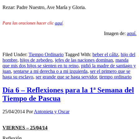
Rezar: Padre Nuestro, Ave María y Gloria.
Para las oraciones hacer clic
aquí
.
Imagen de:
aquí.
Filed Under:
Tiempo Ordinario
Tagged With:
beber el cáliz
,
hijo del
hombre
,
hijos de zebedeo
,
jefes de las naciones dominan
,
manda
que mis dos hijos se sienten en tu reino
,
pidió la madre de santiago y
juan
,
sentarse a mi derecha o a mi izquierda
,
ser el primero que se
haga su esclavo
,
ser grande que se haga servidor
,
tiempo ordinario
Día 6 – Reflexiones para la 1ª Semana del
Tiempo de Pascua
25/04/2014
Por
Antonieta y Oscar
VIERNES – 25/04/14
Reflexión