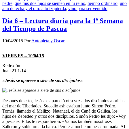
padre
,
que mis dos hijos se sienten en tu reino
,
tiempo ordinario
,
uno
a tu derecha y el otro a tu izquierda
,
vino para ser vendido
Día 6 – Lectura diaria para la 1ª Semana
del Tiempo de Pascua
10/04/2015
Por
Antonieta y Oscar
VIERNES – 10/04/15
Reflexión
Juan 21:1-14
«Jesús se aparece a siete de sus discípulos»
Después de esto, Jesús se apareció otra vez a los discípulos a orillas
del mar de Tiberíades. Sucedió así: estaban junto Simón Pedro,
Tomás, llamado el Mellizo, Natanael, el de Caná de Galilea, los
hijos de Zebedeo y otros dos discípulos. Simón Pedro les dijo: «Voy
a pescar». Ellos le respondieron: «Vamos también nosotros».
Salieron y subieron a la barca. Pero esa noche no pescaron nada. Al