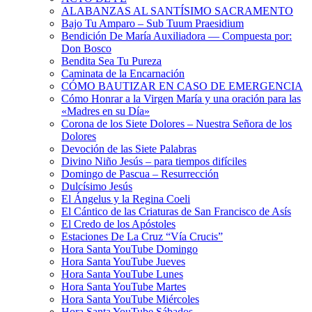
ALABANZAS AL SANTÍSIMO SACRAMENTO
Bajo Tu Amparo – Sub Tuum Praesidium
Bendición De María Auxiliadora — Compuesta por:
Don Bosco
Bendita Sea Tu Pureza
Caminata de la Encarnación
CÓMO BAUTIZAR EN CASO DE EMERGENCIA
Cómo Honrar a la Virgen María y una oración para las
«Madres en su Día»
Corona de los Siete Dolores – Nuestra Señora de los
Dolores
Devoción de las Siete Palabras
Divino Niño Jesús – para tiempos difíciles
Domingo de Pascua – Resurrección
Dulcísimo Jesús
El Ángelus y la Regina Coeli
El Cántico de las Criaturas de San Francisco de Asís
El Credo de los Apóstoles
Estaciones De La Cruz “Vía Crucis”
Hora Santa YouTube Domingo
Hora Santa YouTube Jueves
Hora Santa YouTube Lunes
Hora Santa YouTube Martes
Hora Santa YouTube Miércoles
Hora Santa YouTube Sábados