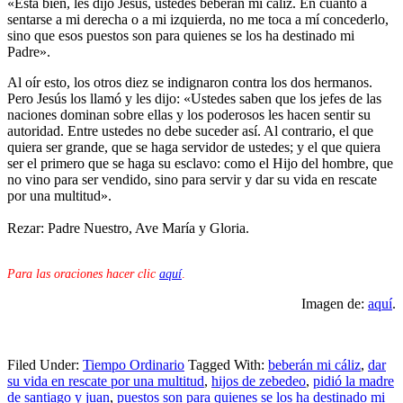
«Está bien, les dijo Jesús, ustedes beberán mi cáliz. En cuanto a
sentarse a mi derecha o a mi izquierda, no me toca a mí concederlo,
sino que esos puestos son para quienes se los ha destinado mi
Padre».
Al oír esto, los otros diez se indignaron contra los dos hermanos.
Pero Jesús los llamó y les dijo: «Ustedes saben que los jefes de las
naciones dominan sobre ellas y los poderosos les hacen sentir su
autoridad. Entre ustedes no debe suceder así. Al contrario, el que
quiera ser grande, que se haga servidor de ustedes; y el que quiera
ser el primero que se haga su esclavo: como el Hijo del hombre, que
no vino para ser vendido, sino para servir y dar su vida en rescate
por una multitud».
Rezar: Padre Nuestro, Ave María y Gloria.
Para las oraciones hacer clic
aquí
.
Imagen de:
aquí
.
Filed Under:
Tiempo Ordinario
Tagged With:
beberán mi cáliz
,
dar
su vida en rescate por una multitud
,
hijos de zebedeo
,
pidió la madre
de santiago y juan
,
puestos son para quienes se los ha destinado mi