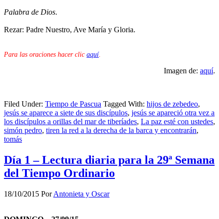
Palabra de Dios
.
Rezar: Padre Nuestro, Ave María y Gloria.
Para las oraciones hacer clic
aquí
.
Imagen de:
aquí
.
Filed Under:
Tiempo de Pascua
Tagged With:
hijos de zebedeo
,
jesús se aparece a siete de sus discípulos
,
jesús se apareció otra vez a
los discípulos a orillas del mar de tiberíades
,
La paz esté con ustedes
,
simón pedro
,
tiren la red a la derecha de la barca y encontrarán
,
tomás
Día 1 – Lectura diaria para la 29ª Semana
del Tiempo Ordinario
18/10/2015
Por
Antonieta y Oscar