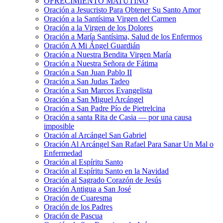
OFRECIMIENTO MATUTINO
Oración a Jesucristo Para Obtener Su Santo Amor
Oración a la Santísima Virgen del Carmen
Oración a la Virgen de los Dolores
Oración a María Santísima, Salud de los Enfermos
Oración A Mi Ángel Guardián
Oración a Nuestra Bendita Virgen María
Oración a Nuestra Señora de Fátima
Oración a San Juan Pablo II
Oración a San Judas Tadeo
Oración a San Marcos Evangelista
Oración a San Miguel Arcángel
Oración a San Padre Pío de Pietrelcina
Oración a santa Rita de Casia — por una causa
imposible
Oración al Arcángel San Gabriel
Oración Al Arcángel San Rafael Para Sanar Un Mal o
Enfermedad
Oración al Espíritu Santo
Oración al Espíritu Santo en la Navidad
Oración al Sagrado Corazón de Jesús
Oración Antigua a San José
Oración de Cuaresma
Oración de los Padres
Oración de Pascua