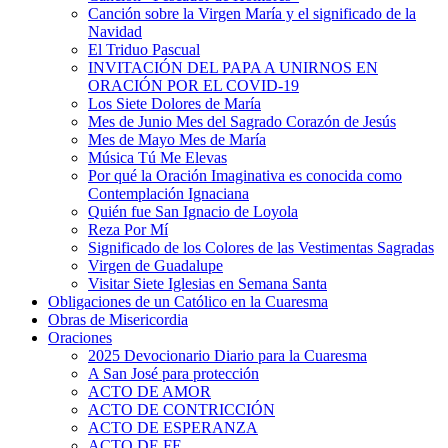
Canción sobre la Virgen María y el significado de la
Navidad
El Triduo Pascual
INVITACIÓN DEL PAPA A UNIRNOS EN
ORACIÓN POR EL COVID-19
Los Siete Dolores de María
Mes de Junio Mes del Sagrado Corazón de Jesús
Mes de Mayo Mes de María
Música Tú Me Elevas
Por qué la Oración Imaginativa es conocida como
Contemplación Ignaciana
Quién fue San Ignacio de Loyola
Reza Por Mí
Significado de los Colores de las Vestimentas Sagradas
Virgen de Guadalupe
Visitar Siete Iglesias en Semana Santa
Obligaciones de un Católico en la Cuaresma
Obras de Misericordia
Oraciones
2025 Devocionario Diario para la Cuaresma
A San José para protección
ACTO DE AMOR
ACTO DE CONTRICCIÓN
ACTO DE ESPERANZA
ACTO DE FE