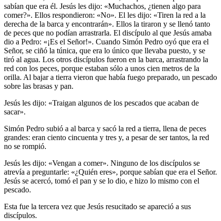
sabían que era él. Jesús les dijo: «Muchachos, ¿tienen algo para
comer?». Ellos respondieron: «No». El les dijo: «Tiren la red a la
derecha de la barca y encontrarán». Ellos la tiraron y se llenó tanto
de peces que no podían arrastrarla. El discípulo al que Jesús amaba
dio a Pedro: «¡Es el Señor!». Cuando Simón Pedro oyó que era el
Señor, se ciñó la túnica, que era lo único que llevaba puesto, y se
tiró al agua. Los otros discípulos fueron en la barca, arrastrando la
red con los peces, porque estaban sólo a unos cien metros de la
orilla. Al bajar a tierra vieron que había fuego preparado, un pescado
sobre las brasas y pan.
Jesús les dijo: «Traigan algunos de los pescados que acaban de
sacar».
Simón Pedro subió a al barca y sacó la red a tierra, llena de peces
grandes: eran ciento cincuenta y tres y, a pesar de ser tantos, la red
no se rompió.
Jesús les dijo: «Vengan a comer». Ninguno de los discípulos se
atrevía a preguntarle: «¿Quién eres», porque sabían que era el Señor.
Jesús se acercó, tomó el pan y se lo dio, e hizo lo mismo con el
pescado.
Esta fue la tercera vez que Jesús resucitado se apareció a sus
discípulos.