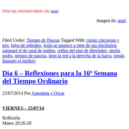
Para las oraciones hacer clic
aquí
.
Imagen de:
aquí
.
Filed Under:
Tiempo de Pascua
Tagged With:
ciento cincuenta y
tres
,
hijos de zebedeo
,
jesús se aparece a siete de sus discípulos
,
natanael el de caná de galilea
,
orillas del mar de tiberíades
,
simón
pedro
,
tiempo de pascua
,
tiren la red a la derecha de la barca
,
tomás
llamado el mellizo
Día 6 – Reflexiones para la 16ª Semana
del Tiempo Ordinario
25/07/2014
Por
Antonieta y Oscar
VIERNES – 25/07/14
Reflexión
Mateo 20:20-28