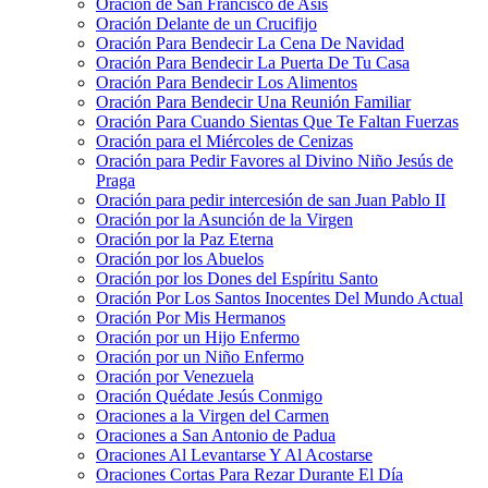
Oración de San Francisco de Asís
Oración Delante de un Crucifijo
Oración Para Bendecir La Cena De Navidad
Oración Para Bendecir La Puerta De Tu Casa
Oración Para Bendecir Los Alimentos
Oración Para Bendecir Una Reunión Familiar
Oración Para Cuando Sientas Que Te Faltan Fuerzas
Oración para el Miércoles de Cenizas
Oración para Pedir Favores al Divino Niño Jesús de
Praga
Oración para pedir intercesión de san Juan Pablo II
Oración por la Asunción de la Virgen
Oración por la Paz Eterna
Oración por los Abuelos
Oración por los Dones del Espíritu Santo
Oración Por Los Santos Inocentes Del Mundo Actual
Oración Por Mis Hermanos
Oración por un Hijo Enfermo
Oración por un Niño Enfermo
Oración por Venezuela
Oración Quédate Jesús Conmigo
Oraciones a la Virgen del Carmen
Oraciones a San Antonio de Padua
Oraciones Al Levantarse Y Al Acostarse
Oraciones Cortas Para Rezar Durante El Día