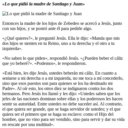
«Lo que pidió la madre de Santiago y Juan»
Entonces la madre de los hijos de Zebedeo se acercó a Jesús, junto
con sus hijos, y se postró ante él para pedirle algo.
«¿Qué quieres?», le preguntó Jesús. Ella le dijo: «Manda que mis
dos hijos se sienten en tu Reino, uno a tu derecha y el otro a tu
izquierda».
«No saben lo que piden», respondió Jesús. «¿Pueden beber el cáliz
que yo beberé?». «Podemos», le respondieron.
«Está bien, les dijo Jesús, ustedes beberán mi cáliz. En cuanto a
sentarse a mi derecha o a mi izquierda, no me toca a mí concederlo,
sino que esos puestos son para quienes se los ha destinado mi
Padre». Al oír esto, los otros diez se indignaron contra los dos
hermanos. Pero Jesús los llamó y les dijo: «Ustedes saben que los
jefes de las naciones dominan sobre ellas y los poderosos les hacen
sentir su autoridad. Entre ustedes no debe suceder así. Al contrario,
el que quiera ser grande, que se haga servidor de ustedes; y el que
quiera ser el primero que se haga su esclavo: como el Hijo del
hombre, que no vino para ser vendido, sino para servir y dar su vida
en rescate por una multitud».