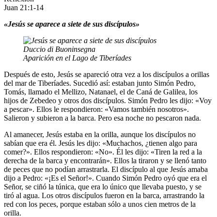
Juan 21:1-14
«Jesús se aparece a siete de sus discípulos»
Duccio di Buoninsegna
Aparición en el Lago de Tiberíades
Después de esto, Jesús se apareció otra vez a los discípulos a orillas
del mar de Tiberíades. Sucedió así: estaban junto Simón Pedro,
Tomás, llamado el Mellizo, Natanael, el de Caná de Galilea, los
hijos de Zebedeo y otros dos discípulos. Simón Pedro les dijo: «Voy
a pescar». Ellos le respondieron: «Vamos también nosotros».
Salieron y subieron a la barca. Pero esa noche no pescaron nada.
Al amanecer, Jesús estaba en la orilla, aunque los discípulos no
sabían que era él. Jesús les dijo: «Muchachos, ¿tienen algo para
comer?». Ellos respondieron: «No». Él les dijo: «Tiren la red a la
derecha de la barca y encontrarán». Ellos la tiraron y se llenó tanto
de peces que no podían arrastrarla. El discípulo al que Jesús amaba
dijo a Pedro: «¡Es el Señor!». Cuando Simón Pedro oyó que era el
Señor, se ciñó la túnica, que era lo único que llevaba puesto, y se
tiró al agua. Los otros discípulos fueron en la barca, arrastrando la
red con los peces, porque estaban sólo a unos cien metros de la
orilla.