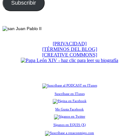
electrónico
Subscribir
Footer
[PRIVACIDAD]
[TÉRMINOS DEL BLOG]
[CREATIVE COMMONS]
Suscríbase en ITunes
Me Gusta Facebook
Síganos en EQUIS (X)