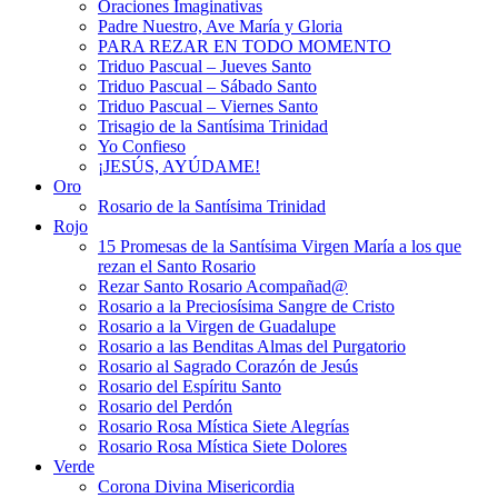
Oraciones Imaginativas
Padre Nuestro, Ave María y Gloria
PARA REZAR EN TODO MOMENTO
Triduo Pascual – Jueves Santo
Triduo Pascual – Sábado Santo
Triduo Pascual – Viernes Santo
Trisagio de la Santísima Trinidad
Yo Confieso
¡JESÚS, AYÚDAME!
Oro
Rosario de la Santísima Trinidad
Rojo
15 Promesas de la Santísima Virgen María a los que
rezan el Santo Rosario
Rezar Santo Rosario Acompañad@
Rosario a la Preciosísima Sangre de Cristo
Rosario a la Virgen de Guadalupe
Rosario a las Benditas Almas del Purgatorio
Rosario al Sagrado Corazón de Jesús
Rosario del Espíritu Santo
Rosario del Perdón
Rosario Rosa Mística Siete Alegrías
Rosario Rosa Mística Siete Dolores
Verde
Corona Divina Misericordia