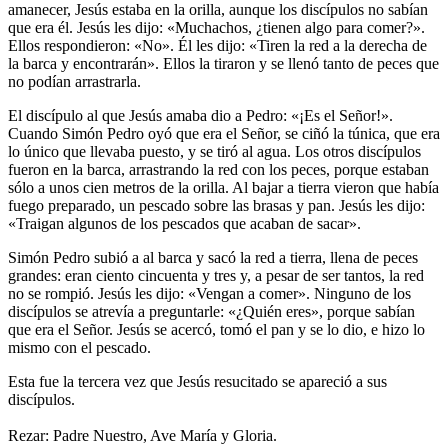
amanecer, Jesús estaba en la orilla, aunque los discípulos no sabían
que era él. Jesús les dijo: «Muchachos, ¿tienen algo para comer?».
Ellos respondieron: «No». Él les dijo: «Tiren la red a la derecha de
la barca y encontrarán». Ellos la tiraron y se llenó tanto de peces que
no podían arrastrarla.
El discípulo al que Jesús amaba dio a Pedro: «¡Es el Señor!».
Cuando Simón Pedro oyó que era el Señor, se ciñó la túnica, que era
lo único que llevaba puesto, y se tiró al agua. Los otros discípulos
fueron en la barca, arrastrando la red con los peces, porque estaban
sólo a unos cien metros de la orilla. Al bajar a tierra vieron que había
fuego preparado, un pescado sobre las brasas y pan. Jesús les dijo:
«Traigan algunos de los pescados que acaban de sacar».
Simón Pedro subió a al barca y sacó la red a tierra, llena de peces
grandes: eran ciento cincuenta y tres y, a pesar de ser tantos, la red
no se rompió. Jesús les dijo: «Vengan a comer». Ninguno de los
discípulos se atrevía a preguntarle: «¿Quién eres», porque sabían
que era el Señor. Jesús se acercó, tomó el pan y se lo dio, e hizo lo
mismo con el pescado.
Esta fue la tercera vez que Jesús resucitado se apareció a sus
discípulos.
Rezar: Padre Nuestro, Ave María y Gloria.