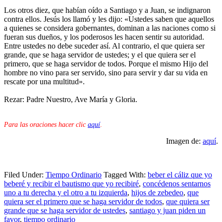
Los otros diez, que habían oído a Santiago y a Juan, se indignaron
contra ellos. Jesús los llamó y les dijo: «Ustedes saben que aquellos
a quienes se considera gobernantes, dominan a las naciones como si
fueran sus dueños, y los poderosos les hacen sentir su autoridad.
Entre ustedes no debe suceder así. Al contrario, el que quiera ser
grande, que se haga servidor de ustedes; y el que quiera ser el
primero, que se haga servidor de todos. Porque el mismo Hijo del
hombre no vino para ser servido, sino para servir y dar su vida en
rescate por una multitud».
Rezar: Padre Nuestro, Ave María y Gloria.
Para las oraciones hacer clic
aquí
.
Imagen de:
aquí
.
Filed Under:
Tiempo Ordinario
Tagged With:
beber el cáliz que yo
beberé y recibir el bautismo que yo recibiré
,
concédenos sentarnos
uno a tu derecha y el otro a tu izquierda
,
hijos de zebedeo
,
que
quiera ser el primero que se haga servidor de todos
,
que quiera ser
grande que se haga servidor de ustedes
,
santiago y juan piden un
favor
,
tiempo ordinario