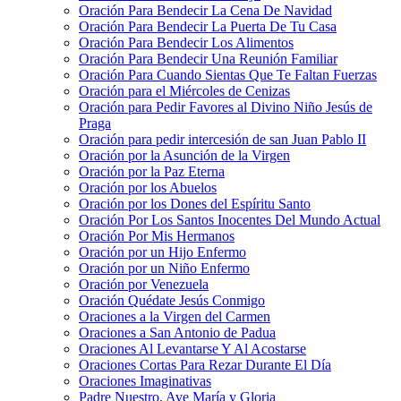
Oración Para Bendecir La Cena De Navidad
Oración Para Bendecir La Puerta De Tu Casa
Oración Para Bendecir Los Alimentos
Oración Para Bendecir Una Reunión Familiar
Oración Para Cuando Sientas Que Te Faltan Fuerzas
Oración para el Miércoles de Cenizas
Oración para Pedir Favores al Divino Niño Jesús de
Praga
Oración para pedir intercesión de san Juan Pablo II
Oración por la Asunción de la Virgen
Oración por la Paz Eterna
Oración por los Abuelos
Oración por los Dones del Espíritu Santo
Oración Por Los Santos Inocentes Del Mundo Actual
Oración Por Mis Hermanos
Oración por un Hijo Enfermo
Oración por un Niño Enfermo
Oración por Venezuela
Oración Quédate Jesús Conmigo
Oraciones a la Virgen del Carmen
Oraciones a San Antonio de Padua
Oraciones Al Levantarse Y Al Acostarse
Oraciones Cortas Para Rezar Durante El Día
Oraciones Imaginativas
Padre Nuestro, Ave María y Gloria