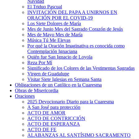
Navidad
El Triduo Pascual
INVITACIÓN DEL PAPA A UNIRNOS EN
ORACIÓN POR EL COVID-19
Los Siete Dolores de María
Mes de Junio Mes del Sagrado Corazón de Jesús
Mes de Mayo Mes de María
Música Tú Me Elevas
Por qué la Oración Imaginativa es conocida como
Contemplación Ignaciana
Quién fue San Ignacio de Loyola
Reza Por Mí
Significado de los Colores de las Vestimentas Sagradas
Virgen de Guadalupe
Visitar Siete Iglesias en Semana Santa
Obligaciones de un Católico en la Cuaresma
Obras de Misericordia
Oraciones
2025 Devocionario Diario para la Cuaresma
A San José para protección
ACTO DE AMOR
ACTO DE CONTRICCIÓN
ACTO DE ESPERANZA
ACTO DE FE
ALABANZAS AL SANTÍSIMO SACRAMENTO