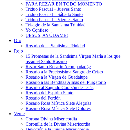
PARA REZAR EN TODO MOMENTO
Triduo Pascual – Jueves Santo
Triduo Pascual – Sábado Santo
Triduo Pascual – Viernes Santo
Trisagio de la Santísima Trinidad
Yo Confieso
¡JESÚS, AYÚDAME!
Oro
Rosario de la Santísima Trinidad
Rojo
15 Promesas de la Santísima Virgen María a los que
rezan el Santo Rosario
Rezar Santo Rosario Acompañad@
Rosario a la Preciosísima Sangre de Cristo
Rosario a la Virgen de Guadalupe
Rosario a las Benditas Almas del Purgatorio
Rosario al Sagrado Corazón de Jesús
Rosario del Espíritu Santo
Rosario del Perdón
Rosario Rosa Mística Siete Alegrías
Rosario Rosa Mística Siete Dolores
Verde
Corona Divina Misericordia
Coronilla de la Divina Misericordia
Devoción a la Divina Misericordia