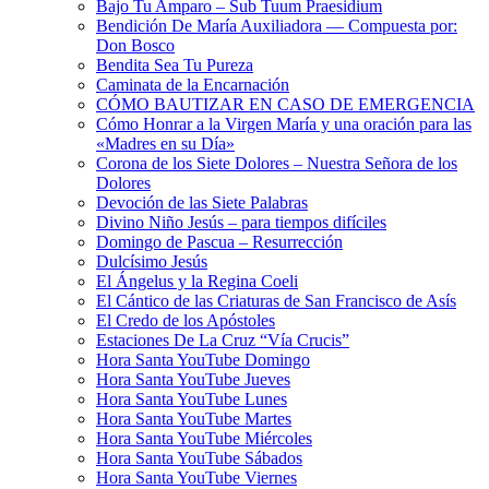
Bajo Tu Amparo – Sub Tuum Praesidium
Bendición De María Auxiliadora — Compuesta por:
Don Bosco
Bendita Sea Tu Pureza
Caminata de la Encarnación
CÓMO BAUTIZAR EN CASO DE EMERGENCIA
Cómo Honrar a la Virgen María y una oración para las
«Madres en su Día»
Corona de los Siete Dolores – Nuestra Señora de los
Dolores
Devoción de las Siete Palabras
Divino Niño Jesús – para tiempos difíciles
Domingo de Pascua – Resurrección
Dulcísimo Jesús
El Ángelus y la Regina Coeli
El Cántico de las Criaturas de San Francisco de Asís
El Credo de los Apóstoles
Estaciones De La Cruz “Vía Crucis”
Hora Santa YouTube Domingo
Hora Santa YouTube Jueves
Hora Santa YouTube Lunes
Hora Santa YouTube Martes
Hora Santa YouTube Miércoles
Hora Santa YouTube Sábados
Hora Santa YouTube Viernes