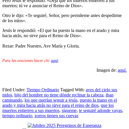
Pero Jesús le respondió: «Deja que los muertos entierren a sus
muertos; tú ve a anunciar el Reino de Dios».
Otro le dijo: «Te seguiré, Señor, pero permíteme antes despedirme
de los míos».
Jesús le respondió: «El que ha puesto la mano en el arado y mira
hacia atrás, no sirve para el Reino de Dios».
Rezar: Padre Nuestro, Ave María y Gloria.
Para las oraciones hacer clic
aquí
.
Imagen de:
aquí.
Filed Under:
Tiempo Ordinario
Tagged With:
aves del cielo sus
nidos
,
hijo del hombre no tiene dónde reclinar la cabeza
,
iban
caminando
,
los que querían seguir a jesús
,
puesto la mano en el
arado y mira hacia atrás no sirve para el reino de dios
,
que los
muertos entierren a sus muertos
,
sígueme
,
te seguiré adonde vayas
,
tiempo ordinario
,
zorros tienen sus cuevas
Primary