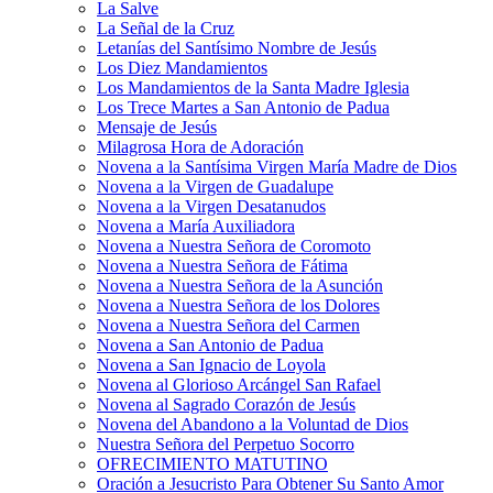
La Salve
La Señal de la Cruz
Letanías del Santísimo Nombre de Jesús
Los Diez Mandamientos
Los Mandamientos de la Santa Madre Iglesia
Los Trece Martes a San Antonio de Padua
Mensaje de Jesús
Milagrosa Hora de Adoración
Novena a la Santísima Virgen María Madre de Dios
Novena a la Virgen de Guadalupe
Novena a la Virgen Desatanudos
Novena a María Auxiliadora
Novena a Nuestra Señora de Coromoto
Novena a Nuestra Señora de Fátima
Novena a Nuestra Señora de la Asunción
Novena a Nuestra Señora de los Dolores
Novena a Nuestra Señora del Carmen
Novena a San Antonio de Padua
Novena a San Ignacio de Loyola
Novena al Glorioso Arcángel San Rafael
Novena al Sagrado Corazón de Jesús
Novena del Abandono a la Voluntad de Dios
Nuestra Señora del Perpetuo Socorro
OFRECIMIENTO MATUTINO
Oración a Jesucristo Para Obtener Su Santo Amor