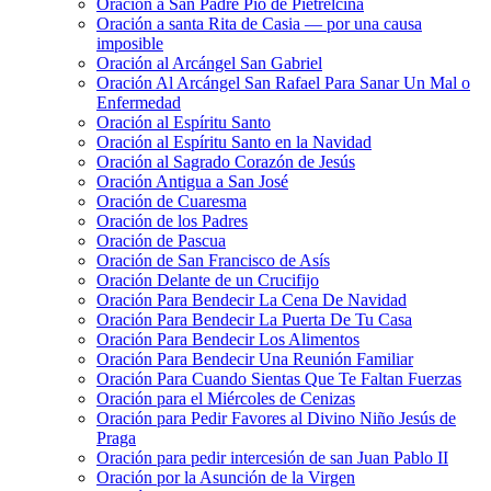
Oración a San Padre Pío de Pietrelcina
Oración a santa Rita de Casia — por una causa
imposible
Oración al Arcángel San Gabriel
Oración Al Arcángel San Rafael Para Sanar Un Mal o
Enfermedad
Oración al Espíritu Santo
Oración al Espíritu Santo en la Navidad
Oración al Sagrado Corazón de Jesús
Oración Antigua a San José
Oración de Cuaresma
Oración de los Padres
Oración de Pascua
Oración de San Francisco de Asís
Oración Delante de un Crucifijo
Oración Para Bendecir La Cena De Navidad
Oración Para Bendecir La Puerta De Tu Casa
Oración Para Bendecir Los Alimentos
Oración Para Bendecir Una Reunión Familiar
Oración Para Cuando Sientas Que Te Faltan Fuerzas
Oración para el Miércoles de Cenizas
Oración para Pedir Favores al Divino Niño Jesús de
Praga
Oración para pedir intercesión de san Juan Pablo II
Oración por la Asunción de la Virgen