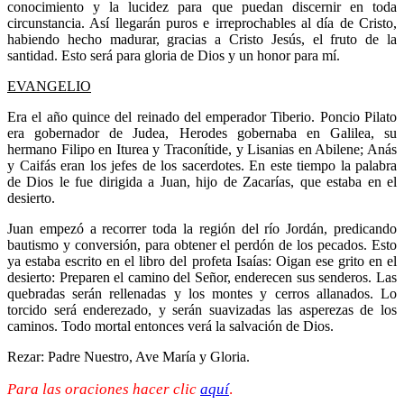
conocimiento y la lucidez para que puedan discernir en toda
circunstancia. Así llegarán puros e irreprochables al día de Cristo,
habiendo hecho madurar, gracias a Cristo Jesús, el fruto de la
santidad. Esto será para gloria de Dios y un honor para mí.
EVANGELIO
Era el año quince del reinado del emperador Tiberio. Poncio Pilato
era gobernador de Judea, Herodes gobernaba en Galilea, su
hermano Filipo en Iturea y Traconítide, y Lisanias en Abilene; Anás
y Caifás eran los jefes de los sacerdotes. En este tiempo la palabra
de Dios le fue dirigida a Juan, hijo de Zacarías, que estaba en el
desierto.
Juan empezó a recorrer toda la región del río Jordán, predicando
bautismo y conversión, para obtener el perdón de los pecados. Esto
ya estaba escrito en el libro del profeta Isaías: Oigan ese grito en el
desierto: Preparen el camino del Señor, enderecen sus senderos. Las
quebradas serán rellenadas y los montes y cerros allanados. Lo
torcido será enderezado, y serán suavizadas las asperezas de los
caminos. Todo mortal entonces verá la salvación de Dios.
Rezar: Padre Nuestro, Ave María y Gloria.
Para las oraciones hacer clic
aquí
.