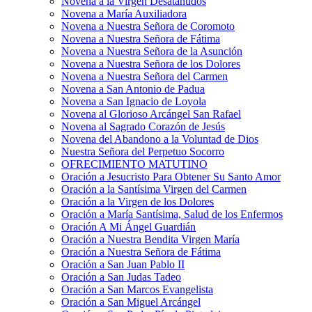
Novena a la Virgen Desatanudos
Novena a María Auxiliadora
Novena a Nuestra Señora de Coromoto
Novena a Nuestra Señora de Fátima
Novena a Nuestra Señora de la Asunción
Novena a Nuestra Señora de los Dolores
Novena a Nuestra Señora del Carmen
Novena a San Antonio de Padua
Novena a San Ignacio de Loyola
Novena al Glorioso Arcángel San Rafael
Novena al Sagrado Corazón de Jesús
Novena del Abandono a la Voluntad de Dios
Nuestra Señora del Perpetuo Socorro
OFRECIMIENTO MATUTINO
Oración a Jesucristo Para Obtener Su Santo Amor
Oración a la Santísima Virgen del Carmen
Oración a la Virgen de los Dolores
Oración a María Santísima, Salud de los Enfermos
Oración A Mi Ángel Guardián
Oración a Nuestra Bendita Virgen María
Oración a Nuestra Señora de Fátima
Oración a San Juan Pablo II
Oración a San Judas Tadeo
Oración a San Marcos Evangelista
Oración a San Miguel Arcángel