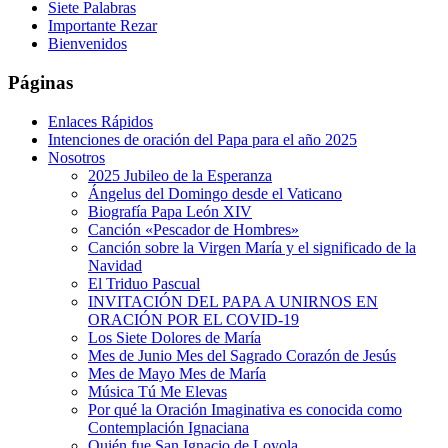
Siete Palabras
Importante Rezar
Bienvenidos
Páginas
Enlaces Rápidos
Intenciones de oración del Papa para el año 2025
Nosotros
2025 Jubileo de la Esperanza
Ángelus del Domingo desde el Vaticano
Biografía Papa León XIV
Canción «Pescador de Hombres»
Canción sobre la Virgen María y el significado de la
Navidad
El Triduo Pascual
INVITACIÓN DEL PAPA A UNIRNOS EN
ORACIÓN POR EL COVID-19
Los Siete Dolores de María
Mes de Junio Mes del Sagrado Corazón de Jesús
Mes de Mayo Mes de María
Música Tú Me Elevas
Por qué la Oración Imaginativa es conocida como
Contemplación Ignaciana
Quién fue San Ignacio de Loyola