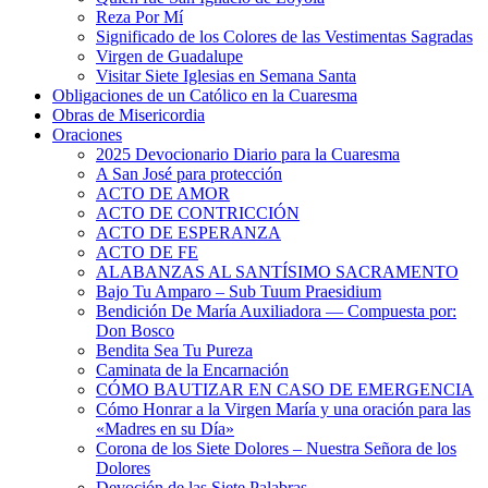
Reza Por Mí
Significado de los Colores de las Vestimentas Sagradas
Virgen de Guadalupe
Visitar Siete Iglesias en Semana Santa
Obligaciones de un Católico en la Cuaresma
Obras de Misericordia
Oraciones
2025 Devocionario Diario para la Cuaresma
A San José para protección
ACTO DE AMOR
ACTO DE CONTRICCIÓN
ACTO DE ESPERANZA
ACTO DE FE
ALABANZAS AL SANTÍSIMO SACRAMENTO
Bajo Tu Amparo – Sub Tuum Praesidium
Bendición De María Auxiliadora — Compuesta por:
Don Bosco
Bendita Sea Tu Pureza
Caminata de la Encarnación
CÓMO BAUTIZAR EN CASO DE EMERGENCIA
Cómo Honrar a la Virgen María y una oración para las
«Madres en su Día»
Corona de los Siete Dolores – Nuestra Señora de los
Dolores
Devoción de las Siete Palabras