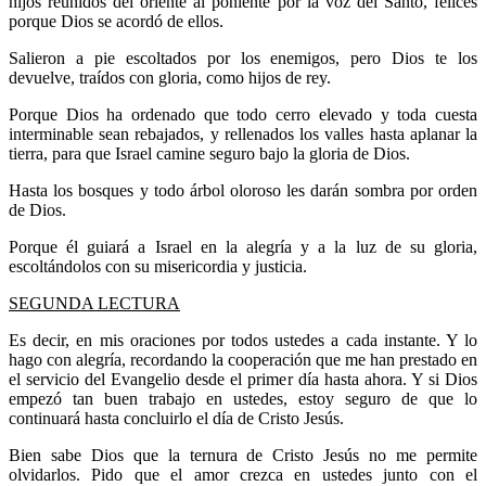
hijos reunidos del oriente al poniente por la voz del Santo, felices
porque Dios se acordó de ellos.
Salieron a pie escoltados por los enemigos, pero Dios te los
devuelve, traídos con gloria, como hijos de rey.
Porque Dios ha ordenado que todo cerro elevado y toda cuesta
interminable sean rebajados, y rellenados los valles hasta aplanar la
tierra, para que Israel camine seguro bajo la gloria de Dios.
Hasta los bosques y todo árbol oloroso les darán sombra por orden
de Dios.
Porque él guiará a Israel en la alegría y a la luz de su gloria,
escoltándolos con su misericordia y justicia.
SEGUNDA LECTURA
Es decir, en mis oraciones por todos ustedes a cada instante. Y lo
hago con alegría, recordando la cooperación que me han prestado en
el servicio del Evangelio desde el primer día hasta ahora. Y si Dios
empezó tan buen trabajo en ustedes, estoy seguro de que lo
continuará hasta concluirlo el día de Cristo Jesús.
Bien sabe Dios que la ternura de Cristo Jesús no me permite
olvidarlos. Pido que el amor crezca en ustedes junto con el