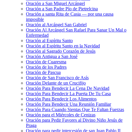
Oración a San Miguel Arcángel
Oración a San Padre Pío de Pietrelcina
Oración a santa Rita de Casia — por una causa
imposible
Oración al Arcángel San Gabriel
Oración Al Arcángel San Rafael Para Sanar Un Mal o
Enfermedad
Oración al Espíritu Santo
Oración al Espíritu Santo en la Navidad
Oración al Sagrado Corazón de Jesús
Oración Antigua a San José
Oración de Cuaresma
Oración de los Padres
Oración de Pascua
Oración de San Francisco de Asís
Oración Delante de un Crucifijo
Oración Para Bendecir La Cena De Navidad
Oración Para Bendecir La Puerta De Tu Casa
Oración Para Bendecir Los Alimentos
Oración Para Bendecir Una Reunión Familiar
Oración Para Cuando Sientas Que Te Faltan Fuerzas
Oración para el Miércoles de Cenizas
Oración para Pedir Favores al Divino Niño Jesús de
Praga
Oración para pedir intercesión de san Juan Pablo II