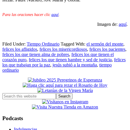
Para las oraciones hacer clic
aquí
.
Imagen de:
aquí
.
Filed Under:
Tiempo Ordinario
Tagged With:
el sermón del monte
,
felices los afligidos
,
felices los misericordiosos
,
felices los pacientes
,
felices los que tienen alma de pobres
,
felices los que tienen el
corazón puro
,
felices los que tienen hambre y sed de justicia
,
felices
los que trabajan por la paz
,
jesús subió a la montaña
,
tiempo
ordinario
Primary
Sidebar
Search
this
website
Podcasts
Indulgencias