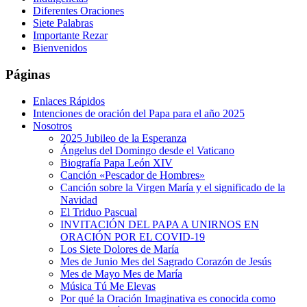
Diferentes Oraciones
Siete Palabras
Importante Rezar
Bienvenidos
Páginas
Enlaces Rápidos
Intenciones de oración del Papa para el año 2025
Nosotros
2025 Jubileo de la Esperanza
Ángelus del Domingo desde el Vaticano
Biografía Papa León XIV
Canción «Pescador de Hombres»
Canción sobre la Virgen María y el significado de la
Navidad
El Triduo Pascual
INVITACIÓN DEL PAPA A UNIRNOS EN
ORACIÓN POR EL COVID-19
Los Siete Dolores de María
Mes de Junio Mes del Sagrado Corazón de Jesús
Mes de Mayo Mes de María
Música Tú Me Elevas
Por qué la Oración Imaginativa es conocida como