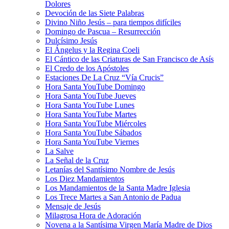
Dolores
Devoción de las Siete Palabras
Divino Niño Jesús – para tiempos difíciles
Domingo de Pascua – Resurrección
Dulcísimo Jesús
El Ángelus y la Regina Coeli
El Cántico de las Criaturas de San Francisco de Asís
El Credo de los Apóstoles
Estaciones De La Cruz “Vía Crucis”
Hora Santa YouTube Domingo
Hora Santa YouTube Jueves
Hora Santa YouTube Lunes
Hora Santa YouTube Martes
Hora Santa YouTube Miércoles
Hora Santa YouTube Sábados
Hora Santa YouTube Viernes
La Salve
La Señal de la Cruz
Letanías del Santísimo Nombre de Jesús
Los Diez Mandamientos
Los Mandamientos de la Santa Madre Iglesia
Los Trece Martes a San Antonio de Padua
Mensaje de Jesús
Milagrosa Hora de Adoración
Novena a la Santísima Virgen María Madre de Dios