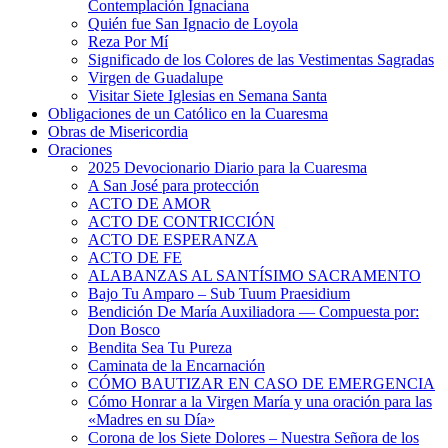
Contemplación Ignaciana
Quién fue San Ignacio de Loyola
Reza Por Mí
Significado de los Colores de las Vestimentas Sagradas
Virgen de Guadalupe
Visitar Siete Iglesias en Semana Santa
Obligaciones de un Católico en la Cuaresma
Obras de Misericordia
Oraciones
2025 Devocionario Diario para la Cuaresma
A San José para protección
ACTO DE AMOR
ACTO DE CONTRICCIÓN
ACTO DE ESPERANZA
ACTO DE FE
ALABANZAS AL SANTÍSIMO SACRAMENTO
Bajo Tu Amparo – Sub Tuum Praesidium
Bendición De María Auxiliadora — Compuesta por:
Don Bosco
Bendita Sea Tu Pureza
Caminata de la Encarnación
CÓMO BAUTIZAR EN CASO DE EMERGENCIA
Cómo Honrar a la Virgen María y una oración para las
«Madres en su Día»
Corona de los Siete Dolores – Nuestra Señora de los