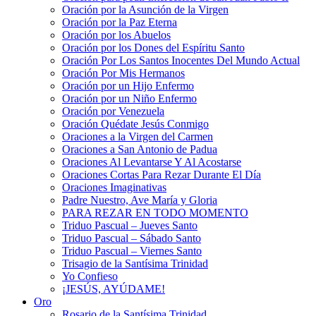
Oración por la Asunción de la Virgen
Oración por la Paz Eterna
Oración por los Abuelos
Oración por los Dones del Espíritu Santo
Oración Por Los Santos Inocentes Del Mundo Actual
Oración Por Mis Hermanos
Oración por un Hijo Enfermo
Oración por un Niño Enfermo
Oración por Venezuela
Oración Quédate Jesús Conmigo
Oraciones a la Virgen del Carmen
Oraciones a San Antonio de Padua
Oraciones Al Levantarse Y Al Acostarse
Oraciones Cortas Para Rezar Durante El Día
Oraciones Imaginativas
Padre Nuestro, Ave María y Gloria
PARA REZAR EN TODO MOMENTO
Triduo Pascual – Jueves Santo
Triduo Pascual – Sábado Santo
Triduo Pascual – Viernes Santo
Trisagio de la Santísima Trinidad
Yo Confieso
¡JESÚS, AYÚDAME!
Oro
Rosario de la Santísima Trinidad