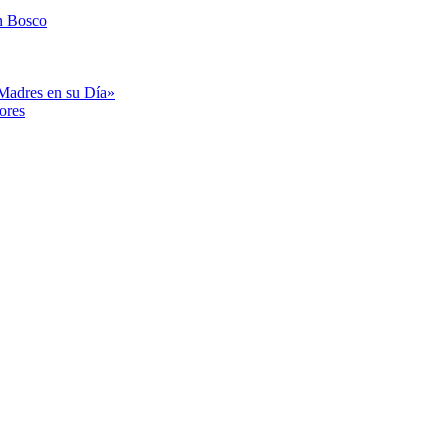
n Bosco
«Madres en su Día»
ores