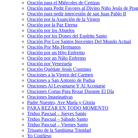
Oración para el Miércoles de Cenizas
Oración para Pedir Favores al Divino Niño Jesús de Pra
Oración para pedir intercesión de san Juan Pablo II
Oración por la Asunción de la Virgen
Oración por la Paz Eterna
Oración por los Abuelos
Oración por los Dones del Espíritu Santo
Oración Por Los Santos Inocentes Del Mundo Actual
Oración Por Mis Hermanos
Oración por un Hijo Enfermo
Oración por un Niño Enfermo
Oración por Venezuela
Oración Quédate Jesús Conmigo
Oraciones a la Virgen del Carmen
Oraciones a San Antonio de Padua
Oraciones Al Levantarse Y Al Acostarse
Oraciones Cortas Para Rezar Durante El Día
Oraciones Imaginativas
Padre Nuestro, Ave María y Gloria
PARA REZAR EN TODO MOMENTO
Triduo Pascual – Jueves Santo
Triduo Pascual – Sábado Santo
Triduo Pascual – Viernes Santo
Trisagio de la Santísima Trinidad
Yo Confieso