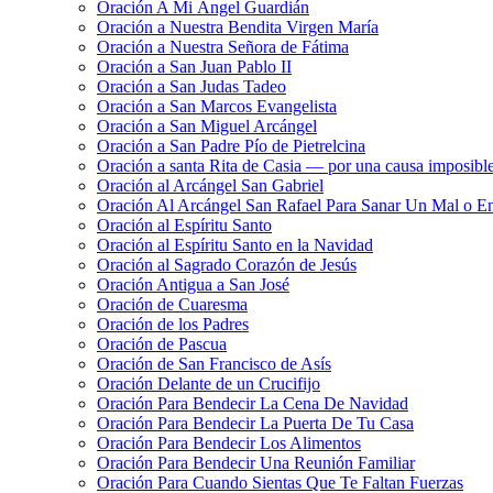
Oración A Mi Ángel Guardián
Oración a Nuestra Bendita Virgen María
Oración a Nuestra Señora de Fátima
Oración a San Juan Pablo II
Oración a San Judas Tadeo
Oración a San Marcos Evangelista
Oración a San Miguel Arcángel
Oración a San Padre Pío de Pietrelcina
Oración a santa Rita de Casia — por una causa imposibl
Oración al Arcángel San Gabriel
Oración Al Arcángel San Rafael Para Sanar Un Mal o E
Oración al Espíritu Santo
Oración al Espíritu Santo en la Navidad
Oración al Sagrado Corazón de Jesús
Oración Antigua a San José
Oración de Cuaresma
Oración de los Padres
Oración de Pascua
Oración de San Francisco de Asís
Oración Delante de un Crucifijo
Oración Para Bendecir La Cena De Navidad
Oración Para Bendecir La Puerta De Tu Casa
Oración Para Bendecir Los Alimentos
Oración Para Bendecir Una Reunión Familiar
Oración Para Cuando Sientas Que Te Faltan Fuerzas