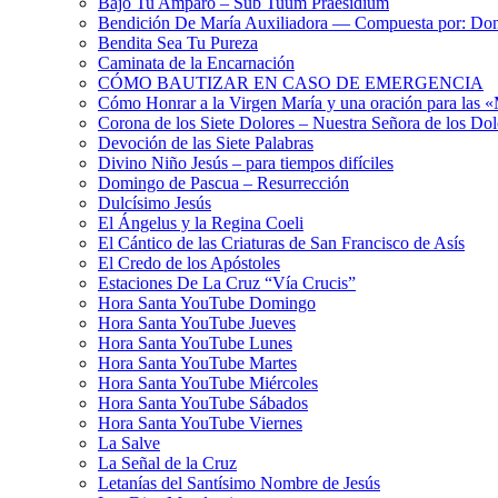
Bajo Tu Amparo – Sub Tuum Praesidium
Bendición De María Auxiliadora — Compuesta por: Do
Bendita Sea Tu Pureza
Caminata de la Encarnación
CÓMO BAUTIZAR EN CASO DE EMERGENCIA
Cómo Honrar a la Virgen María y una oración para las 
Corona de los Siete Dolores – Nuestra Señora de los Dol
Devoción de las Siete Palabras
Divino Niño Jesús – para tiempos difíciles
Domingo de Pascua – Resurrección
Dulcísimo Jesús
El Ángelus y la Regina Coeli
El Cántico de las Criaturas de San Francisco de Asís
El Credo de los Apóstoles
Estaciones De La Cruz “Vía Crucis”
Hora Santa YouTube Domingo
Hora Santa YouTube Jueves
Hora Santa YouTube Lunes
Hora Santa YouTube Martes
Hora Santa YouTube Miércoles
Hora Santa YouTube Sábados
Hora Santa YouTube Viernes
La Salve
La Señal de la Cruz
Letanías del Santísimo Nombre de Jesús