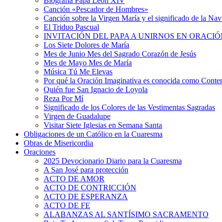
Biografía Papa León XIV
Canción «Pescador de Hombres»
Canción sobre la Virgen María y el significado de la Na
El Triduo Pascual
INVITACIÓN DEL PAPA A UNIRNOS EN ORACIÓ
Los Siete Dolores de María
Mes de Junio Mes del Sagrado Corazón de Jesús
Mes de Mayo Mes de María
Música Tú Me Elevas
Por qué la Oración Imaginativa es conocida como Conte
Quién fue San Ignacio de Loyola
Reza Por Mí
Significado de los Colores de las Vestimentas Sagradas
Virgen de Guadalupe
Visitar Siete Iglesias en Semana Santa
Obligaciones de un Católico en la Cuaresma
Obras de Misericordia
Oraciones
2025 Devocionario Diario para la Cuaresma
A San José para protección
ACTO DE AMOR
ACTO DE CONTRICCIÓN
ACTO DE ESPERANZA
ACTO DE FE
ALABANZAS AL SANTÍSIMO SACRAMENTO