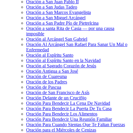
Oración a San Juan Pablo II
Oración a San Judas Tadeo
Oración a San Marcos Evangelista
Oración a San Miguel Arcángel
Oración a San Padre Pío de Pietrelcina
Oración a santa Rita de Casia — por una causa
imposible
Oración al Arcángel San Gabriel
Oración Al Arcángel San Rafael Para Sanar Un Mal o
Enfermedad
Oración al Espíritu Santo
Oración al Espíritu Santo en la Navidad
Oración al Sagrado Corazón de Jesús
Oración Antigua a San José
Oración de Cuaresma
Oración de los Padres
Oración de Pascua
Oración de San Francisco de Asís
Oración Delante de un Crucifijo
Oración Para Bendecir La Cena De Navidad
Oración Para Bendecir La Puerta De Tu Casa
Oración Para Bendecir Los Alimentos
Oración Para Bendecir Una Reunión Familiar
Oración Para Cuando Sientas Que Te Faltan Fuerzas
Oración para el Miércoles de Cenizas