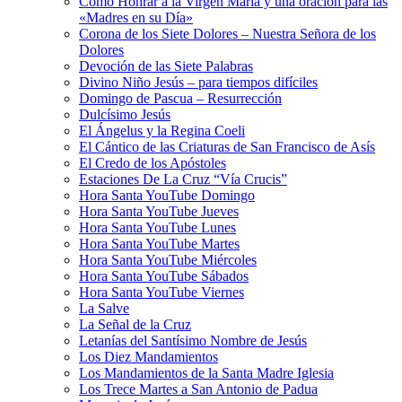
Cómo Honrar a la Virgen María y una oración para las
«Madres en su Día»
Corona de los Siete Dolores – Nuestra Señora de los
Dolores
Devoción de las Siete Palabras
Divino Niño Jesús – para tiempos difíciles
Domingo de Pascua – Resurrección
Dulcísimo Jesús
El Ángelus y la Regina Coeli
El Cántico de las Criaturas de San Francisco de Asís
El Credo de los Apóstoles
Estaciones De La Cruz “Vía Crucis”
Hora Santa YouTube Domingo
Hora Santa YouTube Jueves
Hora Santa YouTube Lunes
Hora Santa YouTube Martes
Hora Santa YouTube Miércoles
Hora Santa YouTube Sábados
Hora Santa YouTube Viernes
La Salve
La Señal de la Cruz
Letanías del Santísimo Nombre de Jesús
Los Diez Mandamientos
Los Mandamientos de la Santa Madre Iglesia
Los Trece Martes a San Antonio de Padua