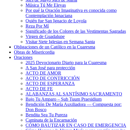
Música Tú Me Elevas
Por qué la Oración Imaginativa es conocida como
Contemplación Ignaciana
Quién fue San Ignacio de Loyola
Reza Por Mí
Significado de los Colores de las Vestimentas Sagradas
Virgen de Guadalupe
Visitar Siete Iglesias en Semana Santa
Obligaciones de un Católico en la Cuaresma
Obras de Misericordia
Oraciones
2025 Devocionario Diario para la Cuaresma
A San José para protección
ACTO DE AMOR
ACTO DE CONTRICCIÓN
ACTO DE ESPERANZA
ACTO DE FE
ALABANZAS AL SANTÍSIMO SACRAMENTO
Bajo Tu Amparo – Sub Tuum Praesidium
Bendición De María Auxiliadora — Compuesta por:
Don Bosco
Bendita Sea Tu Pureza
Caminata de la Encarnación
CÓMO BAUTIZAR EN CASO DE EMERGENCIA