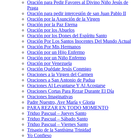
Oración para Pedir Favores al Divino Niño Jesús de
Praga
Oración para pedir intercesión de san Juan Pablo II
Oración por la Asunción de la Virgen
Oración por la Paz Eterna
Oración por los Abuelos
Oración por los Dones del Espíritu Santo
Oración Por Los Santos Inocentes Del Mundo Actual
Oración Por Mis Hermanos
Oración por un Hijo Enfermo
Oración por un Niño Enfermo
Oración por Venezuela
Oración Quédate Jesús Conmigo
Oraciones a la Virgen del Carmen
Oraciones a San Antonio de Padua
Oraciones Al Levantarse Y Al Acostarse
Oraciones Cortas Para Rezar Durante El Día
Oraciones Imaginativas
Padre Nuestro, Ave María y Gloria
PARA REZAR EN TODO MOMENTO
Triduo Pascual – Jueves Santo
Triduo Pascual – Sábado Santo
Triduo Pascual – Viernes Santo
Trisagio de la Santísima Trinidad
Yo Confieso