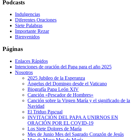
Podcasts
Indulgencias
Diferentes Oraciones
Siete Palabras
Importante Rezar
Bienvenidos
Páginas
Enlaces Rápidos
Intenciones de oración del Papa para el año 2025
Nosotros
2025 Jubileo de la Esperanza
Ángelus del Domingo desde el Vaticano
Biografía Papa León XIV
Canción «Pescador de Hombres»
Canción sobre la Virgen María y el significado de la
Navidad
El Triduo Pascual
INVITACIÓN DEL PAPA A UNIRNOS EN
ORACIÓN POR EL COVID-19
Los Siete Dolores de María
Mes de Junio Mes del Sagrado Corazón de Jesús
Mes de Mayo Mes de María