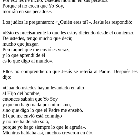
Por eso les he dicho: Ustedes morirán en sus pecados.
Porque si no creen que Yo Soy,
morirán en sus pecados».
Los judíos le preguntaron: «¿Quién eres tú?». Jesús les respondió:
«Esto es precisamente lo que les estoy diciendo desde el comienzo.
De ustedes, tengo mucho que decir,
mucho que juzgar.
Pero aquel que me envió es veraz,
y lo que aprendí de él
es lo que digo al mundo».
Ellos no comprendieron que Jesús se refería al Padre. Después les
dijo:
«Cuando ustedes hayan levantado en alto
al Hijo del hombre,
entonces sabrán que Yo Soy
y que no hago nada por mí mismo,
sino que digo lo que el Padre me enseñó.
El que me envió está conmigo
y no me ha dejado solo,
porque yo hago siempre lo que le agrada».
Mientras hablaba así, muchos creyeron en él».