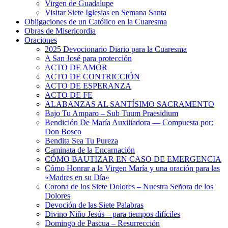
Virgen de Guadalupe
Visitar Siete Iglesias en Semana Santa
Obligaciones de un Católico en la Cuaresma
Obras de Misericordia
Oraciones
2025 Devocionario Diario para la Cuaresma
A San José para protección
ACTO DE AMOR
ACTO DE CONTRICCIÓN
ACTO DE ESPERANZA
ACTO DE FE
ALABANZAS AL SANTÍSIMO SACRAMENTO
Bajo Tu Amparo – Sub Tuum Praesidium
Bendición De María Auxiliadora — Compuesta por:
Don Bosco
Bendita Sea Tu Pureza
Caminata de la Encarnación
CÓMO BAUTIZAR EN CASO DE EMERGENCIA
Cómo Honrar a la Virgen María y una oración para las
«Madres en su Día»
Corona de los Siete Dolores – Nuestra Señora de los
Dolores
Devoción de las Siete Palabras
Divino Niño Jesús – para tiempos difíciles
Domingo de Pascua – Resurrección