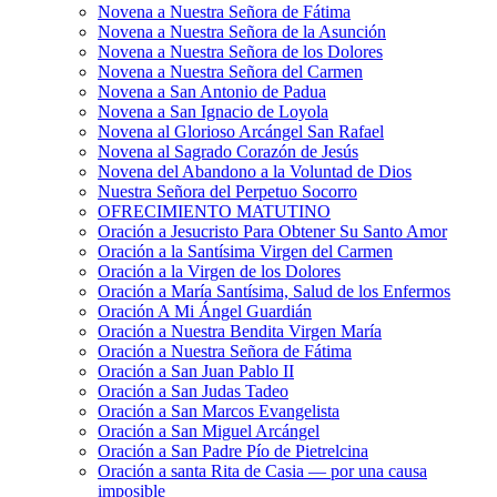
Novena a Nuestra Señora de Fátima
Novena a Nuestra Señora de la Asunción
Novena a Nuestra Señora de los Dolores
Novena a Nuestra Señora del Carmen
Novena a San Antonio de Padua
Novena a San Ignacio de Loyola
Novena al Glorioso Arcángel San Rafael
Novena al Sagrado Corazón de Jesús
Novena del Abandono a la Voluntad de Dios
Nuestra Señora del Perpetuo Socorro
OFRECIMIENTO MATUTINO
Oración a Jesucristo Para Obtener Su Santo Amor
Oración a la Santísima Virgen del Carmen
Oración a la Virgen de los Dolores
Oración a María Santísima, Salud de los Enfermos
Oración A Mi Ángel Guardián
Oración a Nuestra Bendita Virgen María
Oración a Nuestra Señora de Fátima
Oración a San Juan Pablo II
Oración a San Judas Tadeo
Oración a San Marcos Evangelista
Oración a San Miguel Arcángel
Oración a San Padre Pío de Pietrelcina
Oración a santa Rita de Casia — por una causa
imposible