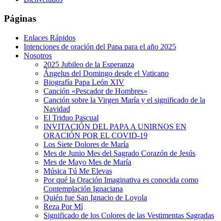
Páginas
Enlaces Rápidos
Intenciones de oración del Papa para el año 2025
Nosotros
2025 Jubileo de la Esperanza
Ángelus del Domingo desde el Vaticano
Biografía Papa León XIV
Canción «Pescador de Hombres»
Canción sobre la Virgen María y el significado de la
Navidad
El Triduo Pascual
INVITACIÓN DEL PAPA A UNIRNOS EN
ORACIÓN POR EL COVID-19
Los Siete Dolores de María
Mes de Junio Mes del Sagrado Corazón de Jesús
Mes de Mayo Mes de María
Música Tú Me Elevas
Por qué la Oración Imaginativa es conocida como
Contemplación Ignaciana
Quién fue San Ignacio de Loyola
Reza Por Mí
Significado de los Colores de las Vestimentas Sagradas