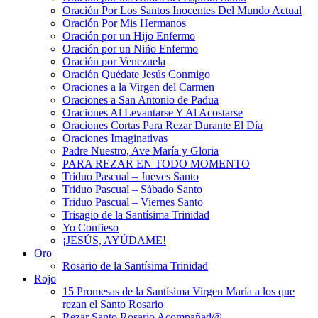
Oración Por Los Santos Inocentes Del Mundo Actual
Oración Por Mis Hermanos
Oración por un Hijo Enfermo
Oración por un Niño Enfermo
Oración por Venezuela
Oración Quédate Jesús Conmigo
Oraciones a la Virgen del Carmen
Oraciones a San Antonio de Padua
Oraciones Al Levantarse Y Al Acostarse
Oraciones Cortas Para Rezar Durante El Día
Oraciones Imaginativas
Padre Nuestro, Ave María y Gloria
PARA REZAR EN TODO MOMENTO
Triduo Pascual – Jueves Santo
Triduo Pascual – Sábado Santo
Triduo Pascual – Viernes Santo
Trisagio de la Santísima Trinidad
Yo Confieso
¡JESÚS, AYÚDAME!
Oro
Rosario de la Santísima Trinidad
Rojo
15 Promesas de la Santísima Virgen María a los que
rezan el Santo Rosario
Rezar Santo Rosario Acompañad@