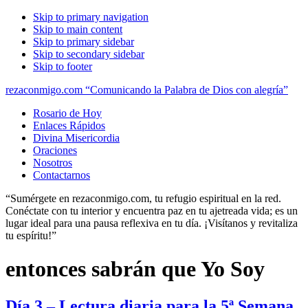
Skip to primary navigation
Skip to main content
Skip to primary sidebar
Skip to secondary sidebar
Skip to footer
rezaconmigo.com “Comunicando la Palabra de Dios con alegría”
Rosario de Hoy
Enlaces Rápidos
Divina Misericordia
Oraciones
Nosotros
Contactarnos
“Sumérgete en rezaconmigo.com, tu refugio espiritual en la red.
Conéctate con tu interior y encuentra paz en tu ajetreada vida; es un
lugar ideal para una pausa reflexiva en tu día. ¡Visítanos y revitaliza
tu espíritu!”
entonces sabrán que Yo Soy
Día 3 – Lectura diaria para la 5ª Semana