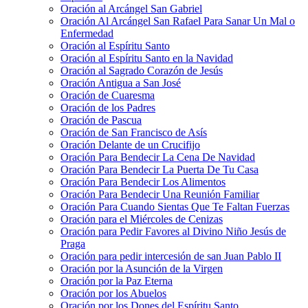
Oración al Arcángel San Gabriel
Oración Al Arcángel San Rafael Para Sanar Un Mal o
Enfermedad
Oración al Espíritu Santo
Oración al Espíritu Santo en la Navidad
Oración al Sagrado Corazón de Jesús
Oración Antigua a San José
Oración de Cuaresma
Oración de los Padres
Oración de Pascua
Oración de San Francisco de Asís
Oración Delante de un Crucifijo
Oración Para Bendecir La Cena De Navidad
Oración Para Bendecir La Puerta De Tu Casa
Oración Para Bendecir Los Alimentos
Oración Para Bendecir Una Reunión Familiar
Oración Para Cuando Sientas Que Te Faltan Fuerzas
Oración para el Miércoles de Cenizas
Oración para Pedir Favores al Divino Niño Jesús de
Praga
Oración para pedir intercesión de san Juan Pablo II
Oración por la Asunción de la Virgen
Oración por la Paz Eterna
Oración por los Abuelos
Oración por los Dones del Espíritu Santo