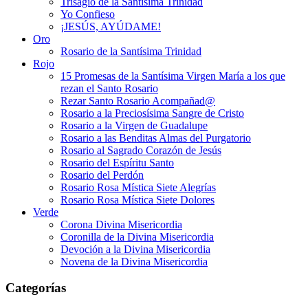
Trisagio de la Santísima Trinidad
Yo Confieso
¡JESÚS, AYÚDAME!
Oro
Rosario de la Santísima Trinidad
Rojo
15 Promesas de la Santísima Virgen María a los que
rezan el Santo Rosario
Rezar Santo Rosario Acompañad@
Rosario a la Preciosísima Sangre de Cristo
Rosario a la Virgen de Guadalupe
Rosario a las Benditas Almas del Purgatorio
Rosario al Sagrado Corazón de Jesús
Rosario del Espíritu Santo
Rosario del Perdón
Rosario Rosa Mística Siete Alegrías
Rosario Rosa Mística Siete Dolores
Verde
Corona Divina Misericordia
Coronilla de la Divina Misericordia
Devoción a la Divina Misericordia
Novena de la Divina Misericordia
Categorías