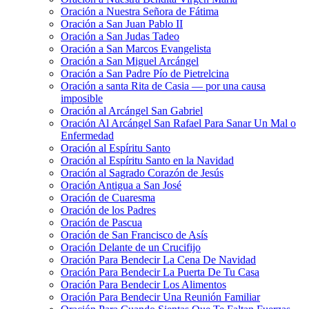
Oración a Nuestra Señora de Fátima
Oración a San Juan Pablo II
Oración a San Judas Tadeo
Oración a San Marcos Evangelista
Oración a San Miguel Arcángel
Oración a San Padre Pío de Pietrelcina
Oración a santa Rita de Casia — por una causa
imposible
Oración al Arcángel San Gabriel
Oración Al Arcángel San Rafael Para Sanar Un Mal o
Enfermedad
Oración al Espíritu Santo
Oración al Espíritu Santo en la Navidad
Oración al Sagrado Corazón de Jesús
Oración Antigua a San José
Oración de Cuaresma
Oración de los Padres
Oración de Pascua
Oración de San Francisco de Asís
Oración Delante de un Crucifijo
Oración Para Bendecir La Cena De Navidad
Oración Para Bendecir La Puerta De Tu Casa
Oración Para Bendecir Los Alimentos
Oración Para Bendecir Una Reunión Familiar