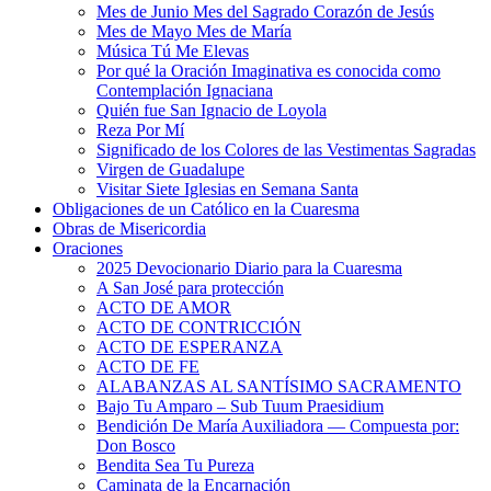
Mes de Junio Mes del Sagrado Corazón de Jesús
Mes de Mayo Mes de María
Música Tú Me Elevas
Por qué la Oración Imaginativa es conocida como
Contemplación Ignaciana
Quién fue San Ignacio de Loyola
Reza Por Mí
Significado de los Colores de las Vestimentas Sagradas
Virgen de Guadalupe
Visitar Siete Iglesias en Semana Santa
Obligaciones de un Católico en la Cuaresma
Obras de Misericordia
Oraciones
2025 Devocionario Diario para la Cuaresma
A San José para protección
ACTO DE AMOR
ACTO DE CONTRICCIÓN
ACTO DE ESPERANZA
ACTO DE FE
ALABANZAS AL SANTÍSIMO SACRAMENTO
Bajo Tu Amparo – Sub Tuum Praesidium
Bendición De María Auxiliadora — Compuesta por:
Don Bosco
Bendita Sea Tu Pureza
Caminata de la Encarnación