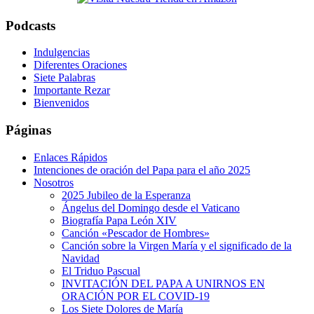
Podcasts
Indulgencias
Diferentes Oraciones
Siete Palabras
Importante Rezar
Bienvenidos
Páginas
Enlaces Rápidos
Intenciones de oración del Papa para el año 2025
Nosotros
2025 Jubileo de la Esperanza
Ángelus del Domingo desde el Vaticano
Biografía Papa León XIV
Canción «Pescador de Hombres»
Canción sobre la Virgen María y el significado de la
Navidad
El Triduo Pascual
INVITACIÓN DEL PAPA A UNIRNOS EN
ORACIÓN POR EL COVID-19
Los Siete Dolores de María