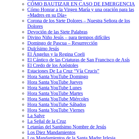
CÓMO BAUTIZAR EN CASO DE EMERGENCIA
Cómo Honrar a la Virgen María y una oración para las
«Madres en su Día»
Corona de los Siete Dolores – Nuestra Señora de los
Dolores
Devoción de las Siete Palabras
Divino Niño Jesús – para tiempos difíciles
Domingo de Pascua – Resurrección
Dulcísimo Jesús
El Ángelus y la Regina Coeli
El Cántico de las Criaturas de San Francisco de Asís
El Credo de los Apóstoles
Estaciones De La Cruz “Vía Crucis”
Hora Santa YouTube Domingo
Hora Santa YouTube Jueves
Hora Santa YouTube Lunes
Hora Santa YouTube Martes
Hora Santa YouTube Miércoles
Hora Santa YouTube Sábados
Hora Santa YouTube Viernes
La Salve
La Señal de la Cruz
Letanías del Santísimo Nombre de Jesús
Los Diez Mandamientos
Los Mandamientos de la Santa Madre Iglesia