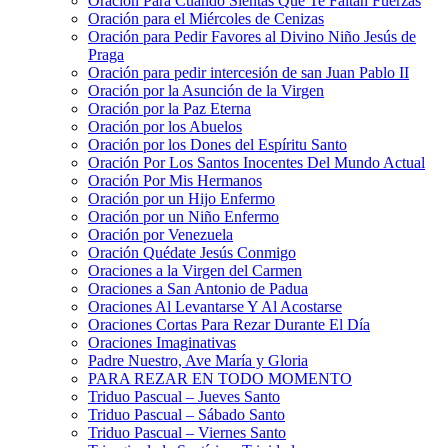
Oración Para Cuando Sientas Que Te Faltan Fuerzas
Oración para el Miércoles de Cenizas
Oración para Pedir Favores al Divino Niño Jesús de
Praga
Oración para pedir intercesión de san Juan Pablo II
Oración por la Asunción de la Virgen
Oración por la Paz Eterna
Oración por los Abuelos
Oración por los Dones del Espíritu Santo
Oración Por Los Santos Inocentes Del Mundo Actual
Oración Por Mis Hermanos
Oración por un Hijo Enfermo
Oración por un Niño Enfermo
Oración por Venezuela
Oración Quédate Jesús Conmigo
Oraciones a la Virgen del Carmen
Oraciones a San Antonio de Padua
Oraciones Al Levantarse Y Al Acostarse
Oraciones Cortas Para Rezar Durante El Día
Oraciones Imaginativas
Padre Nuestro, Ave María y Gloria
PARA REZAR EN TODO MOMENTO
Triduo Pascual – Jueves Santo
Triduo Pascual – Sábado Santo
Triduo Pascual – Viernes Santo