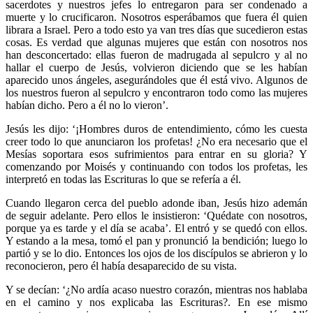
sacerdotes y nuestros jefes lo entregaron para ser condenado a
muerte y lo crucificaron. Nosotros esperábamos que fuera él quien
librara a Israel. Pero a todo esto ya van tres días que sucedieron estas
cosas. Es verdad que algunas mujeres que están con nosotros nos
han desconcertado: ellas fueron de madrugada al sepulcro y al no
hallar el cuerpo de Jesús, volvieron diciendo que se les habían
aparecido unos ángeles, asegurándoles que él está vivo. Algunos de
los nuestros fueron al sepulcro y encontraron todo como las mujeres
habían dicho. Pero a él no lo vieron’.
Jesús les dijo: ‘¡Hombres duros de entendimiento, cómo les cuesta
creer todo lo que anunciaron los profetas! ¿No era necesario que el
Mesías soportara esos sufrimientos para entrar en su gloria? Y
comenzando por Moisés y continuando con todos los profetas, les
interpretó en todas las Escrituras lo que se refería a él.
Cuando llegaron cerca del pueblo adonde iban, Jesús hizo ademán
de seguir adelante. Pero ellos le insistieron: ‘Quédate con nosotros,
porque ya es tarde y el día se acaba’. El entró y se quedó con ellos.
Y estando a la mesa, tomó el pan y pronunció la bendición; luego lo
partió y se lo dio. Entonces los ojos de los discípulos se abrieron y lo
reconocieron, pero él había desaparecido de su vista.
Y se decían: ‘¿No ardía acaso nuestro corazón, mientras nos hablaba
en el camino y nos explicaba las Escrituras?. En ese mismo