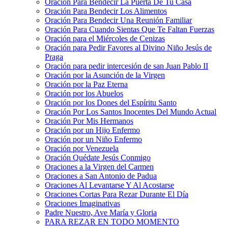
Oración Para Bendecir La Puerta De Tu Casa
Oración Para Bendecir Los Alimentos
Oración Para Bendecir Una Reunión Familiar
Oración Para Cuando Sientas Que Te Faltan Fuerzas
Oración para el Miércoles de Cenizas
Oración para Pedir Favores al Divino Niño Jesús de
Praga
Oración para pedir intercesión de san Juan Pablo II
Oración por la Asunción de la Virgen
Oración por la Paz Eterna
Oración por los Abuelos
Oración por los Dones del Espíritu Santo
Oración Por Los Santos Inocentes Del Mundo Actual
Oración Por Mis Hermanos
Oración por un Hijo Enfermo
Oración por un Niño Enfermo
Oración por Venezuela
Oración Quédate Jesús Conmigo
Oraciones a la Virgen del Carmen
Oraciones a San Antonio de Padua
Oraciones Al Levantarse Y Al Acostarse
Oraciones Cortas Para Rezar Durante El Día
Oraciones Imaginativas
Padre Nuestro, Ave María y Gloria
PARA REZAR EN TODO MOMENTO