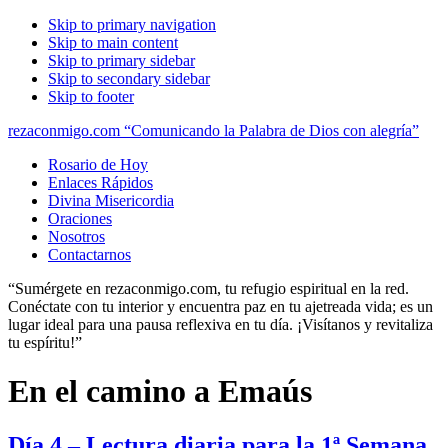
Skip to primary navigation
Skip to main content
Skip to primary sidebar
Skip to secondary sidebar
Skip to footer
rezaconmigo.com “Comunicando la Palabra de Dios con alegría”
Rosario de Hoy
Enlaces Rápidos
Divina Misericordia
Oraciones
Nosotros
Contactarnos
“Sumérgete en rezaconmigo.com, tu refugio espiritual en la red.
Conéctate con tu interior y encuentra paz en tu ajetreada vida; es un
lugar ideal para una pausa reflexiva en tu día. ¡Visítanos y revitaliza
tu espíritu!”
En el camino a Emaús
Día 4 – Lectura diaria para la 1ª Semana