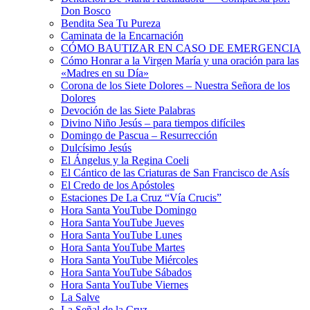
Don Bosco
Bendita Sea Tu Pureza
Caminata de la Encarnación
CÓMO BAUTIZAR EN CASO DE EMERGENCIA
Cómo Honrar a la Virgen María y una oración para las
«Madres en su Día»
Corona de los Siete Dolores – Nuestra Señora de los
Dolores
Devoción de las Siete Palabras
Divino Niño Jesús – para tiempos difíciles
Domingo de Pascua – Resurrección
Dulcísimo Jesús
El Ángelus y la Regina Coeli
El Cántico de las Criaturas de San Francisco de Asís
El Credo de los Apóstoles
Estaciones De La Cruz “Vía Crucis”
Hora Santa YouTube Domingo
Hora Santa YouTube Jueves
Hora Santa YouTube Lunes
Hora Santa YouTube Martes
Hora Santa YouTube Miércoles
Hora Santa YouTube Sábados
Hora Santa YouTube Viernes
La Salve
La Señal de la Cruz