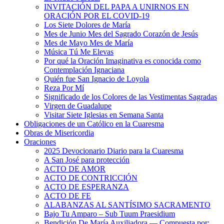
INVITACIÓN DEL PAPA A UNIRNOS EN
ORACIÓN POR EL COVID-19
Los Siete Dolores de María
Mes de Junio Mes del Sagrado Corazón de Jesús
Mes de Mayo Mes de María
Música Tú Me Elevas
Por qué la Oración Imaginativa es conocida como
Contemplación Ignaciana
Quién fue San Ignacio de Loyola
Reza Por Mí
Significado de los Colores de las Vestimentas Sagradas
Virgen de Guadalupe
Visitar Siete Iglesias en Semana Santa
Obligaciones de un Católico en la Cuaresma
Obras de Misericordia
Oraciones
2025 Devocionario Diario para la Cuaresma
A San José para protección
ACTO DE AMOR
ACTO DE CONTRICCIÓN
ACTO DE ESPERANZA
ACTO DE FE
ALABANZAS AL SANTÍSIMO SACRAMENTO
Bajo Tu Amparo – Sub Tuum Praesidium
Bendición De María Auxiliadora — Compuesta por: