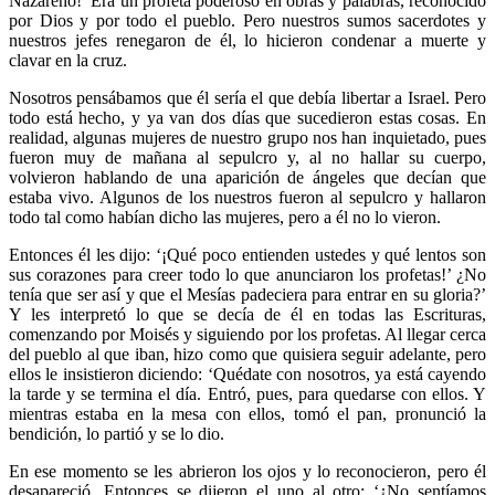
Nazareno!’ Era un profeta poderoso en obras y palabras, reconocido
por Dios y por todo el pueblo. Pero nuestros sumos sacerdotes y
nuestros jefes renegaron de él, lo hicieron condenar a muerte y
clavar en la cruz.
Nosotros pensábamos que él sería el que debía libertar a Israel. Pero
todo está hecho, y ya van dos días que sucedieron estas cosas. En
realidad, algunas mujeres de nuestro grupo nos han inquietado, pues
fueron muy de mañana al sepulcro y, al no hallar su cuerpo,
volvieron hablando de una aparición de ángeles que decían que
estaba vivo. Algunos de los nuestros fueron al sepulcro y hallaron
todo tal como habían dicho las mujeres, pero a él no lo vieron.
Entonces él les dijo: ‘¡Qué poco entienden ustedes y qué lentos son
sus corazones para creer todo lo que anunciaron los profetas!’ ¿No
tenía que ser así y que el Mesías padeciera para entrar en su gloria?’
Y les interpretó lo que se decía de él en todas las Escrituras,
comenzando por Moisés y siguiendo por los profetas. Al llegar cerca
del pueblo al que iban, hizo como que quisiera seguir adelante, pero
ellos le insistieron diciendo: ‘Quédate con nosotros, ya está cayendo
la tarde y se termina el día. Entró, pues, para quedarse con ellos. Y
mientras estaba en la mesa con ellos, tomó el pan, pronunció la
bendición, lo partió y se lo dio.
En ese momento se les abrieron los ojos y lo reconocieron, pero él
desapareció. Entonces se dijeron el uno al otro: ‘¿No sentíamos