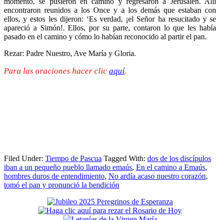
momento, se pusieron en camino y regresaron a Jerusalén. Allí
encontraron reunidos a los Once y a los demás que estaban con
ellos, y estos les dijeron: ‘Es verdad, ¡el Señor ha resucitado y se
apareció a Simón!. Ellos, por su parte, contaron lo que les había
pasado en el camino y cómo lo habían reconocido al partir el pan.
Rezar: Padre Nuestro, Ave María y Gloria.
Para las oraciones hacer clic
aquí
.
Filed Under:
Tiempo de Pascua
Tagged With:
dos de los discípulos
iban a un pequeño pueblo llamado emaús
,
En el camino a Emaús
,
hombres duros de entendimiento
,
No ardía acaso nuestro corazón
,
tomó el pan y pronunció la bendición
Primary
Sidebar