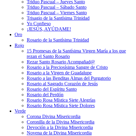
Triduo Pascual – Jueves Santo
Triduo Pascual – Sábado Santo
Triduo Pascual – Viernes Santo
Trisagio de la Santísima Trinidad
Yo Confieso
¡JESÚS, AYÚDAME!
Oro
Rosario de la Santísima Trinidad
Rojo
15 Promesas de la Santísima Virgen María a los que
rezan el Santo Rosario
Rezar Santo Rosario Acompañad@
Rosario a la Preciosísima Sangre de Cristo
Rosario a la Virgen de Guadalupe
Rosario a las Benditas Almas del Purgatorio
Rosario al Sagrado Corazón de Jesús
Rosario del Espíritu Santo
Rosario del Perdón
Rosario Rosa Mística Siete Alegrías
Rosario Rosa Mística Siete Dolores
Verde
Corona Divina Misericordia
Coronilla de la Divina Misericordia
Devoción a la Divina Misericordia
Novena de la Divina Misericordia