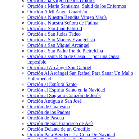
Oración a la Virgen de los Dolores
Oración a María Santísima, Salud de los Enfermos
Oración A Mi Ángel Guardián
Oración a Nuestra Bendita Virgen María
Oración a Nuestra Señora de Fátima
Oración a San Juan Pablo II
Oración a San Judas Tadeo
Oración a San Marcos Evangelista
Oración a San Miguel Arcángel
Oración a San Padre Pío de Pietrelcina
Oración a santa Rita de Casia — por una causa
imposible
Oración al Arcángel San Gabriel
Oración Al Arcángel San Rafael Para Sanar Un Mal o
Enfermedad
Oración al Espíritu Santo
Oración al Espíritu Santo en la Navidad
Oración al Sagrado Corazón de Jesús
Oración Antigua a San José
Oración de Cuaresma
Oración de los Padres
Oración de Pascua
Oración de San Francisco de Asís
Oración Delante de un Crucifijo
Oración Para Bendecir La Cena De Navidad