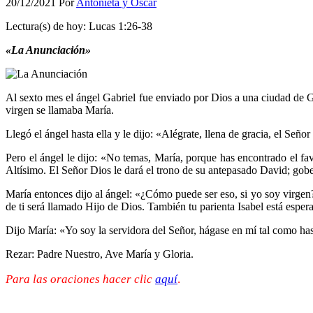
20/12/2021
Por
Antonieta y Oscar
Lectura(s) de hoy: Lucas 1:26-38
«La Anunciación»
Al sexto mes el ángel Gabriel fue enviado por Dios a una ciudad de 
virgen se llamaba María.
Llegó el ángel hasta ella y le dijo: «Alégrate, llena de gracia, el Señ
Pero el ángel le dijo: «No temas, María, porque has encontrado el fa
Altísimo. El Señor Dios le dará el trono de su antepasado David; gob
María entonces dijo al ángel: «¿Cómo puede ser eso, si yo soy virgen?
de ti será llamado Hijo de Dios. También tu parienta Isabel está espe
Dijo María: «Yo soy la servidora del Señor, hágase en mí tal como has
Rezar: Padre Nuestro, Ave María y Gloria.
Para las oraciones hacer clic
aquí
.