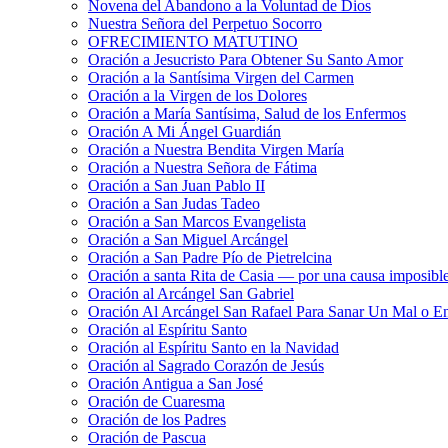
Novena del Abandono a la Voluntad de Dios
Nuestra Señora del Perpetuo Socorro
OFRECIMIENTO MATUTINO
Oración a Jesucristo Para Obtener Su Santo Amor
Oración a la Santísima Virgen del Carmen
Oración a la Virgen de los Dolores
Oración a María Santísima, Salud de los Enfermos
Oración A Mi Ángel Guardián
Oración a Nuestra Bendita Virgen María
Oración a Nuestra Señora de Fátima
Oración a San Juan Pablo II
Oración a San Judas Tadeo
Oración a San Marcos Evangelista
Oración a San Miguel Arcángel
Oración a San Padre Pío de Pietrelcina
Oración a santa Rita de Casia — por una causa imposibl
Oración al Arcángel San Gabriel
Oración Al Arcángel San Rafael Para Sanar Un Mal o E
Oración al Espíritu Santo
Oración al Espíritu Santo en la Navidad
Oración al Sagrado Corazón de Jesús
Oración Antigua a San José
Oración de Cuaresma
Oración de los Padres
Oración de Pascua