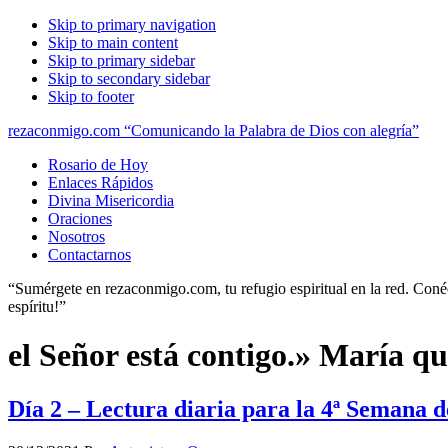
Skip to primary navigation
Skip to main content
Skip to primary sidebar
Skip to secondary sidebar
Skip to footer
rezaconmigo.com “Comunicando la Palabra de Dios con alegría”
Rosario de Hoy
Enlaces Rápidos
Divina Misericordia
Oraciones
Nosotros
Contactarnos
“Sumérgete en rezaconmigo.com, tu refugio espiritual en la red. Conécta
espíritu!”
el Señor está contigo.» María q
Día 2 – Lectura diaria para la 4ª Semana 