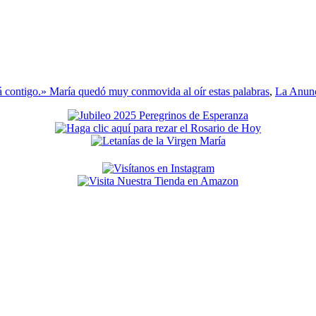
tá contigo.» María quedó muy conmovida al oír estas palabras
,
La Anunc