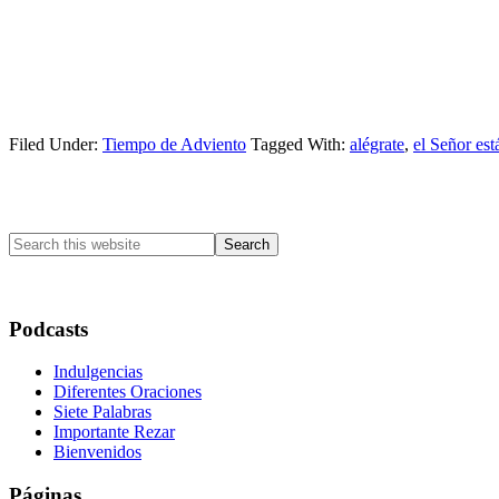
Filed Under:
Tiempo de Adviento
Tagged With:
alégrate
,
el Señor es
Primary
Sidebar
Search
this
website
Podcasts
Indulgencias
Diferentes Oraciones
Siete Palabras
Importante Rezar
Bienvenidos
Páginas