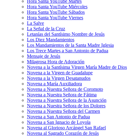
Hora Santa YouTube Martes
Hora Santa YouTube Miércoles
Hora Santa YouTube Sábados
Hora Santa YouTube Viernes
La Salve
La Señal de la Cruz
Letanías del Santísimo Nombre de Jesús
Los Diez Mandamientos
Los Mandamientos de la Santa Madre Iglesia
Los Trece Martes a San Antonio de Padua
Mensaje de Jesús
Milagrosa Hora de Adoración
Novena a la Santísima Virgen María Madre de Dios
Novena a la Virgen de Guadalupe
Novena a la Virgen Desatanudos
Novena a María Auxiliadora
Novena a Nuestra Señora de Coromoto
Novena a Nuestra Señora de Fátima
Novena a Nuestra Señora de la Asunción
Novena a Nuestra Señora de los Dolores
Novena a Nuestra Señora del Carmen
Novena a San Antonio de Padua
Novena a San Ignacio de Loyola
Novena al Glorioso Arcángel San Rafael
Novena al Sagrado Corazón de Jesús