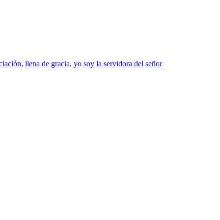
iación
,
llena de gracia
,
yo soy la servidora del señor