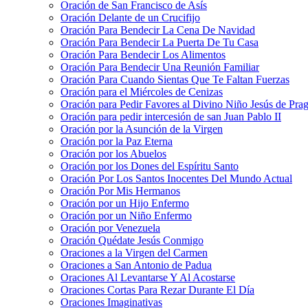
Oración de San Francisco de Asís
Oración Delante de un Crucifijo
Oración Para Bendecir La Cena De Navidad
Oración Para Bendecir La Puerta De Tu Casa
Oración Para Bendecir Los Alimentos
Oración Para Bendecir Una Reunión Familiar
Oración Para Cuando Sientas Que Te Faltan Fuerzas
Oración para el Miércoles de Cenizas
Oración para Pedir Favores al Divino Niño Jesús de Pra
Oración para pedir intercesión de san Juan Pablo II
Oración por la Asunción de la Virgen
Oración por la Paz Eterna
Oración por los Abuelos
Oración por los Dones del Espíritu Santo
Oración Por Los Santos Inocentes Del Mundo Actual
Oración Por Mis Hermanos
Oración por un Hijo Enfermo
Oración por un Niño Enfermo
Oración por Venezuela
Oración Quédate Jesús Conmigo
Oraciones a la Virgen del Carmen
Oraciones a San Antonio de Padua
Oraciones Al Levantarse Y Al Acostarse
Oraciones Cortas Para Rezar Durante El Día
Oraciones Imaginativas