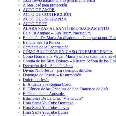
2025 Devocionario Diario para la Cuaresma
A San José para protección
ACTO DE AMOR
ACTO DE CONTRICCIÓN
ACTO DE ESPERANZA
ACTO DE FE
ALABANZAS AL SANTÍSIMO SACRAMENTO
Bajo Tu Amparo – Sub Tuum Praesidium
Bendición De María Auxiliadora — Compuesta por: Do
Bendita Sea Tu Pureza
Caminata de la Encarnación
CÓMO BAUTIZAR EN CASO DE EMERGENCIA
Cómo Honrar a la Virgen María y una oración para las 
Corona de los Siete Dolores – Nuestra Señora de los Dol
Devoción de las Siete Palabras
Divino Niño Jesús – para tiempos difíciles
Domingo de Pascua – Resurrección
Dulcísimo Jesús
El Ángelus y la Regina Coeli
El Cántico de las Criaturas de San Francisco de Asís
El Credo de los Apóstoles
Estaciones De La Cruz “Vía Crucis”
Hora Santa YouTube Domingo
Hora Santa YouTube Jueves
Hora Santa YouTube Lunes