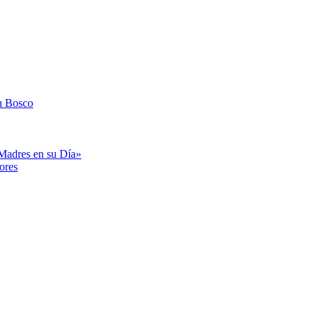
n Bosco
«Madres en su Día»
ores