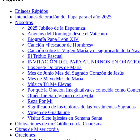
Enlaces Rápidos
Intenciones de oración del Papa para el año 2025
Nosotros
2025 Jubileo de la Esperanza
Ángelus del Domingo desde el Vaticano
Biografía Papa León XIV
Canción «Pescador de Hombres»
Canción sobre la Virgen María y el significado de la Na
El Triduo Pascual
INVITACIÓN DEL PAPA A UNIRNOS EN ORACIÓ
Los Siete Dolores de María
Mes de Junio Mes del Sagrado Corazón de Jesús
Mes de Mayo Mes de María
Música Tú Me Elevas
Por qué la Oración Imaginativa es conocida como Conte
Quién fue San Ignacio de Loyola
Reza Por Mí
Significado de los Colores de las Vestimentas Sagradas
Virgen de Guadalupe
Visitar Siete Iglesias en Semana Santa
Obligaciones de un Católico en la Cuaresma
Obras de Misericordia
Oraciones