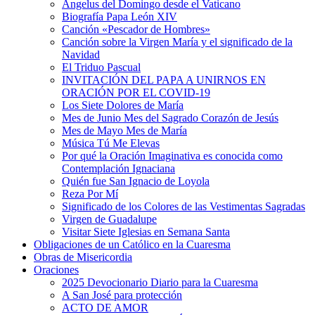
Ángelus del Domingo desde el Vaticano
Biografía Papa León XIV
Canción «Pescador de Hombres»
Canción sobre la Virgen María y el significado de la
Navidad
El Triduo Pascual
INVITACIÓN DEL PAPA A UNIRNOS EN
ORACIÓN POR EL COVID-19
Los Siete Dolores de María
Mes de Junio Mes del Sagrado Corazón de Jesús
Mes de Mayo Mes de María
Música Tú Me Elevas
Por qué la Oración Imaginativa es conocida como
Contemplación Ignaciana
Quién fue San Ignacio de Loyola
Reza Por Mí
Significado de los Colores de las Vestimentas Sagradas
Virgen de Guadalupe
Visitar Siete Iglesias en Semana Santa
Obligaciones de un Católico en la Cuaresma
Obras de Misericordia
Oraciones
2025 Devocionario Diario para la Cuaresma
A San José para protección
ACTO DE AMOR