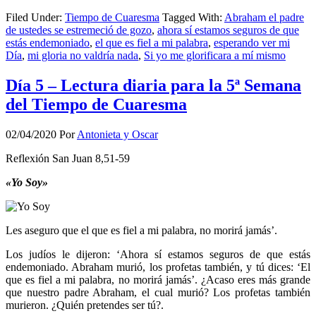
Filed Under:
Tiempo de Cuaresma
Tagged With:
Abraham el padre
de ustedes se estremeció de gozo
,
ahora sí estamos seguros de que
estás endemoniado
,
el que es fiel a mi palabra
,
esperando ver mi
Día
,
mi gloria no valdría nada
,
Si yo me glorificara a mí mismo
Día 5 – Lectura diaria para la 5ª Semana
del Tiempo de Cuaresma
02/04/2020
Por
Antonieta y Oscar
Reflexión San Juan 8,51-59
«Yo Soy»
Les aseguro que el que es fiel a mi palabra, no morirá jamás’.
Los judíos le dijeron: ‘Ahora sí estamos seguros de que estás
endemoniado. Abraham murió, los profetas también, y tú dices: ‘El
que es fiel a mi palabra, no morirá jamás’. ¿Acaso eres más grande
que nuestro padre Abraham, el cual murió? Los profetas también
murieron. ¿Quién pretendes ser tú?.