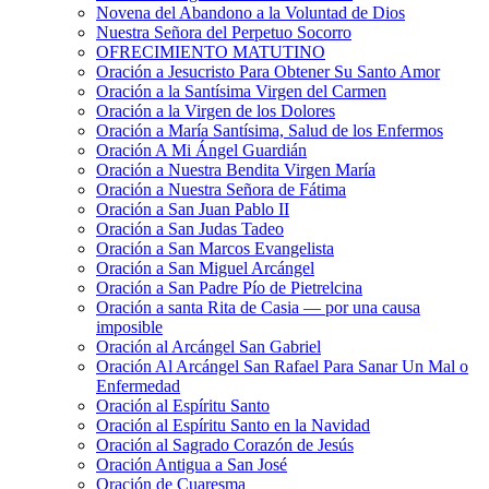
Novena del Abandono a la Voluntad de Dios
Nuestra Señora del Perpetuo Socorro
OFRECIMIENTO MATUTINO
Oración a Jesucristo Para Obtener Su Santo Amor
Oración a la Santísima Virgen del Carmen
Oración a la Virgen de los Dolores
Oración a María Santísima, Salud de los Enfermos
Oración A Mi Ángel Guardián
Oración a Nuestra Bendita Virgen María
Oración a Nuestra Señora de Fátima
Oración a San Juan Pablo II
Oración a San Judas Tadeo
Oración a San Marcos Evangelista
Oración a San Miguel Arcángel
Oración a San Padre Pío de Pietrelcina
Oración a santa Rita de Casia — por una causa
imposible
Oración al Arcángel San Gabriel
Oración Al Arcángel San Rafael Para Sanar Un Mal o
Enfermedad
Oración al Espíritu Santo
Oración al Espíritu Santo en la Navidad
Oración al Sagrado Corazón de Jesús
Oración Antigua a San José
Oración de Cuaresma