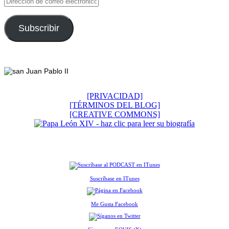
de
correo
electrónico
Subscribir
Footer
[PRIVACIDAD]
[TÉRMINOS DEL BLOG]
[CREATIVE COMMONS]
Suscríbase en ITunes
Me Gusta Facebook