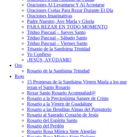
Oraciones Al Levantarse Y Al Acostarse
Oraciones Cortas Para Rezar Durante El Día
Oraciones Imaginativas
Padre Nuestro, Ave María y Gloria
PARA REZAR EN TODO MOMENTO
Triduo Pascual – Jueves Santo
Triduo Pascual – Sábado Santo
Triduo Pascual – Viernes Santo
Trisagio de la Santísima Trinidad
Yo Confieso
¡JESÚS, AYÚDAME!
Oro
Rosario de la Santísima Trinidad
Rojo
15 Promesas de la Santísima Virgen María a los que
rezan el Santo Rosario
Rezar Santo Rosario Acompañad@
Rosario a la Preciosísima Sangre de Cristo
Rosario a la Virgen de Guadalupe
Rosario a las Benditas Almas del Purgatorio
Rosario al Sagrado Corazón de Jesús
Rosario del Espíritu Santo
Rosario del Perdón
Rosario Rosa Mística Siete Alegrías
Rosario Rosa Mística Siete Dolores