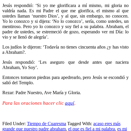
Jesús respondió: ‘Si yo me glorificara a mí mismo, mi gloria no
valdría nada. Es mi Padre el que me glorifica, el mismo al que
ustedes llaman ‘nuestro Dios’, y al que, sin embargo, no conocen.
Yo lo conozco y si dijera: ‘No lo conozco’, sería, como ustedes, un
mentiroso. Pero yo lo conozco y soy fiel a su palabra. Abraham, el
padre de ustedes, se estremeció de gozo, esperando ver mi Día: lo
vio y se llenó de alegría’.
Los judíos le dijeron: ‘Todavía no tienes cincuenta años ¿y has visto
a Abraham?.
Jesús respondió: ‘Les aseguro que desde antes que naciera
Abraham, Yo Soy’.
Entonces tomaron piedras para apedrearlo, pero Jesús se escondió y
salió del Templo.
Rezar: Padre Nuestro, Ave María y Gloria.
Para las oraciones hacer clic
aquí
.
Filed Under:
Tiempo de Cuaresma
Tagged With:
acaso eres más
grande que nuestro padre abraham
,
el que es fiel a mi palabra
,
es mi