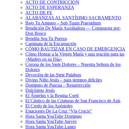
ACTO DE CONTRICCIÓN
ACTO DE ESPERANZA
ACTO DE FE
ALABANZAS AL SANTÍSIMO SACRAMENTO
Bajo Tu Amparo – Sub Tuum Praesidium
Bendición De María Auxiliadora — Compuesta por:
Don Bosco
Bendita Sea Tu Pureza
Caminata de la Encarnación
CÓMO BAUTIZAR EN CASO DE EMERGENCIA
Cómo Honrar a la Virgen María y una oración para las
«Madres en su Día»
Corona de los Siete Dolores – Nuestra Señora de los
Dolores
Devoción de las Siete Palabras
Divino Niño Jesús – para tiempos difíciles
Domingo de Pascua – Resurrección
Dulcísimo Jesús
El Ángelus y la Regina Coeli
El Cántico de las Criaturas de San Francisco de Asís
El Credo de los Apóstoles
Estaciones De La Cruz “Vía Crucis”
Hora Santa YouTube Domingo
Hora Santa YouTube Jueves
Hora Santa YouTube Lunes