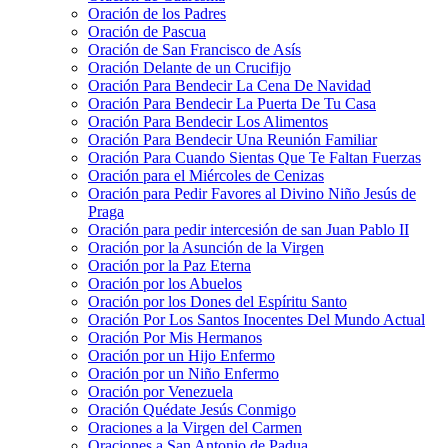
Oración de los Padres
Oración de Pascua
Oración de San Francisco de Asís
Oración Delante de un Crucifijo
Oración Para Bendecir La Cena De Navidad
Oración Para Bendecir La Puerta De Tu Casa
Oración Para Bendecir Los Alimentos
Oración Para Bendecir Una Reunión Familiar
Oración Para Cuando Sientas Que Te Faltan Fuerzas
Oración para el Miércoles de Cenizas
Oración para Pedir Favores al Divino Niño Jesús de
Praga
Oración para pedir intercesión de san Juan Pablo II
Oración por la Asunción de la Virgen
Oración por la Paz Eterna
Oración por los Abuelos
Oración por los Dones del Espíritu Santo
Oración Por Los Santos Inocentes Del Mundo Actual
Oración Por Mis Hermanos
Oración por un Hijo Enfermo
Oración por un Niño Enfermo
Oración por Venezuela
Oración Quédate Jesús Conmigo
Oraciones a la Virgen del Carmen
Oraciones a San Antonio de Padua