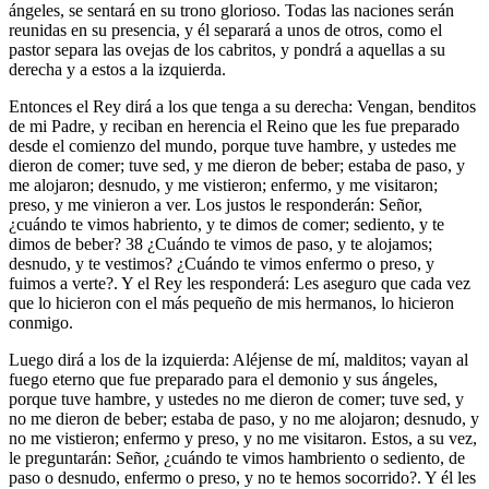
ángeles, se sentará en su trono glorioso. Todas las naciones serán
reunidas en su presencia, y él separará a unos de otros, como el
pastor separa las ovejas de los cabritos, y pondrá a aquellas a su
derecha y a estos a la izquierda.
Entonces el Rey dirá a los que tenga a su derecha: Vengan, benditos
de mi Padre, y reciban en herencia el Reino que les fue preparado
desde el comienzo del mundo, porque tuve hambre, y ustedes me
dieron de comer; tuve sed, y me dieron de beber; estaba de paso, y
me alojaron; desnudo, y me vistieron; enfermo, y me visitaron;
preso, y me vinieron a ver. Los justos le responderán: Señor,
¿cuándo te vimos habriento, y te dimos de comer; sediento, y te
dimos de beber? 38 ¿Cuándo te vimos de paso, y te alojamos;
desnudo, y te vestimos? ¿Cuándo te vimos enfermo o preso, y
fuimos a verte?. Y el Rey les responderá: Les aseguro que cada vez
que lo hicieron con el más pequeño de mis hermanos, lo hicieron
conmigo.
Luego dirá a los de la izquierda: Aléjense de mí, malditos; vayan al
fuego eterno que fue preparado para el demonio y sus ángeles,
porque tuve hambre, y ustedes no me dieron de comer; tuve sed, y
no me dieron de beber; estaba de paso, y no me alojaron; desnudo, y
no me vistieron; enfermo y preso, y no me visitaron. Estos, a su vez,
le preguntarán: Señor, ¿cuándo te vimos hambriento o sediento, de
paso o desnudo, enfermo o preso, y no te hemos socorrido?. Y él les