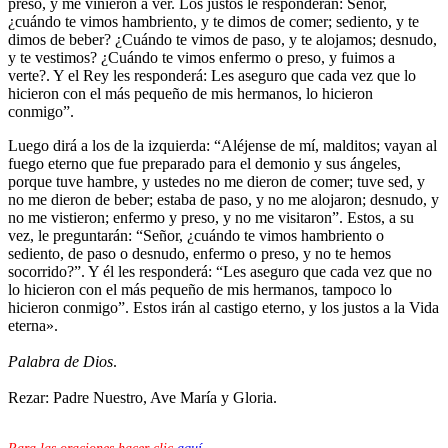
preso, y me vinieron a ver. Los justos le responderán: Señor,
¿cuándo te vimos hambriento, y te dimos de comer; sediento, y te
dimos de beber? ¿Cuándo te vimos de paso, y te alojamos; desnudo,
y te vestimos? ¿Cuándo te vimos enfermo o preso, y fuimos a
verte?. Y el Rey les responderá: Les aseguro que cada vez que lo
hicieron con el más pequeño de mis hermanos, lo hicieron
conmigo”.
Luego dirá a los de la izquierda: “Aléjense de mí, malditos; vayan al
fuego eterno que fue preparado para el demonio y sus ángeles,
porque tuve hambre, y ustedes no me dieron de comer; tuve sed, y
no me dieron de beber; estaba de paso, y no me alojaron; desnudo, y
no me vistieron; enfermo y preso, y no me visitaron”. Estos, a su
vez, le preguntarán: “Señor, ¿cuándo te vimos hambriento o
sediento, de paso o desnudo, enfermo o preso, y no te hemos
socorrido?”. Y él les responderá: “Les aseguro que cada vez que no
lo hicieron con el más pequeño de mis hermanos, tampoco lo
hicieron conmigo”. Estos irán al castigo eterno, y los justos a la Vida
eterna».
Palabra de Dios
.
Rezar: Padre Nuestro, Ave María y Gloria.