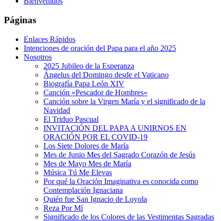
Bienvenidos
Páginas
Enlaces Rápidos
Intenciones de oración del Papa para el año 2025
Nosotros
2025 Jubileo de la Esperanza
Ángelus del Domingo desde el Vaticano
Biografía Papa León XIV
Canción «Pescador de Hombres»
Canción sobre la Virgen María y el significado de la
Navidad
El Triduo Pascual
INVITACIÓN DEL PAPA A UNIRNOS EN
ORACIÓN POR EL COVID-19
Los Siete Dolores de María
Mes de Junio Mes del Sagrado Corazón de Jesús
Mes de Mayo Mes de María
Música Tú Me Elevas
Por qué la Oración Imaginativa es conocida como
Contemplación Ignaciana
Quién fue San Ignacio de Loyola
Reza Por Mí
Significado de los Colores de las Vestimentas Sagradas