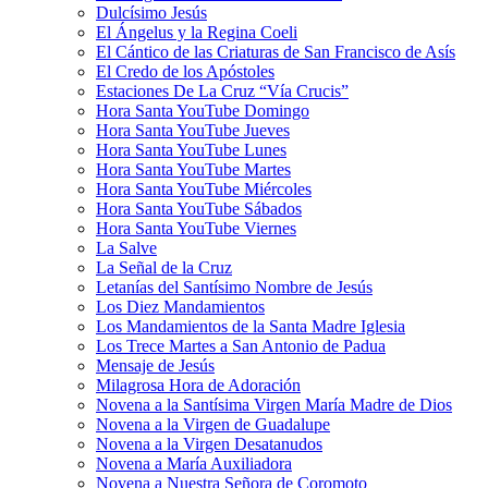
Dulcísimo Jesús
El Ángelus y la Regina Coeli
El Cántico de las Criaturas de San Francisco de Asís
El Credo de los Apóstoles
Estaciones De La Cruz “Vía Crucis”
Hora Santa YouTube Domingo
Hora Santa YouTube Jueves
Hora Santa YouTube Lunes
Hora Santa YouTube Martes
Hora Santa YouTube Miércoles
Hora Santa YouTube Sábados
Hora Santa YouTube Viernes
La Salve
La Señal de la Cruz
Letanías del Santísimo Nombre de Jesús
Los Diez Mandamientos
Los Mandamientos de la Santa Madre Iglesia
Los Trece Martes a San Antonio de Padua
Mensaje de Jesús
Milagrosa Hora de Adoración
Novena a la Santísima Virgen María Madre de Dios
Novena a la Virgen de Guadalupe
Novena a la Virgen Desatanudos
Novena a María Auxiliadora
Novena a Nuestra Señora de Coromoto