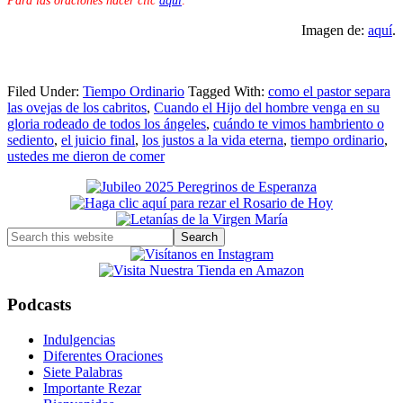
Para las oraciones hacer clic
aquí
.
Imagen de:
aquí
.
Filed Under:
Tiempo Ordinario
Tagged With:
como el pastor separa
las ovejas de los cabritos
,
Cuando el Hijo del hombre venga en su
gloria rodeado de todos los ángeles
,
cuándo te vimos hambriento o
sediento
,
el juicio final
,
los justos a la vida eterna
,
tiempo ordinario
,
ustedes me dieron de comer
Primary
Sidebar
Search
this
website
Podcasts
Indulgencias
Diferentes Oraciones
Siete Palabras
Importante Rezar