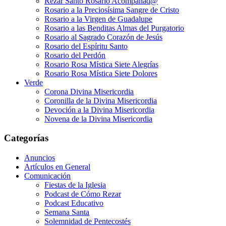
Rezar Santo Rosario Acompañad@
Rosario a la Preciosísima Sangre de Cristo
Rosario a la Virgen de Guadalupe
Rosario a las Benditas Almas del Purgatorio
Rosario al Sagrado Corazón de Jesús
Rosario del Espíritu Santo
Rosario del Perdón
Rosario Rosa Mística Siete Alegrías
Rosario Rosa Mística Siete Dolores
Verde
Corona Divina Misericordia
Coronilla de la Divina Misericordia
Devoción a la Divina Misericordia
Novena de la Divina Misericordia
Categorías
Anuncios
Artículos en General
Comunicación
Fiestas de la Iglesia
Podcast de Cómo Rezar
Podcast Educativo
Semana Santa
Solemnidad de Pentecostés