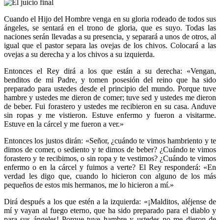
Cuando el Hijo del Hombre venga en su gloria rodeado de todos sus
ángeles, se sentará en el trono de gloria, que es suyo. Todas las
naciones serán llevadas a su presencia, y separará a unos de otros, al
igual que el pastor separa las ovejas de los chivos. Colocará a las
ovejas a su derecha y a los chivos a su izquierda.
Entonces el Rey dirá a los que están a su derecha: «Vengan,
benditos de mi Padre, y tomen posesión del reino que ha sido
preparado para ustedes desde el principio del mundo. Porque tuve
hambre y ustedes me dieron de comer; tuve sed y ustedes me dieron
de beber. Fui forastero y ustedes me recibieron en su casa. Anduve
sin ropas y me vistieron. Estuve enfermo y fueron a visitarme.
Estuve en la cárcel y me fueron a ver.»
Entonces los justos dirán: «Señor, ¿cuándo te vimos hambriento y te
dimos de comer, o sediento y te dimos de beber? ¿Cuándo te vimos
forastero y te recibimos, o sin ropa y te vestimos? ¿Cuándo te vimos
enfermo o en la cárcel y fuimos a verte? El Rey responderá: «En
verdad les digo que, cuando lo hicieron con alguno de los más
pequeños de estos mis hermanos, me lo hicieron a mí.»
Dirá después a los que estén a la izquierda: «¡Malditos, aléjense de
mí y vayan al fuego eterno, que ha sido preparado para el diablo y
para sus ángeles! Porque tuve hambre y ustedes no me dieron de