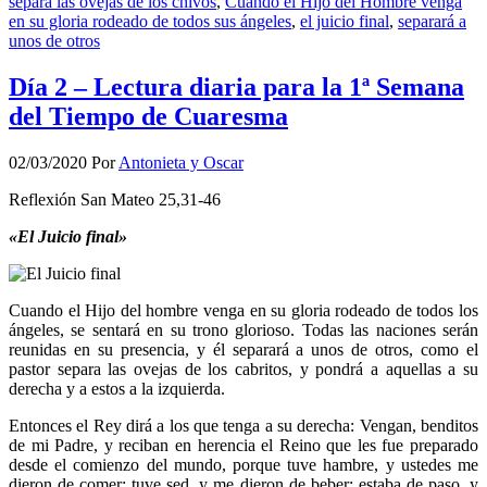
separa las ovejas de los chivos
,
Cuando el Hijo del Hombre venga
en su gloria rodeado de todos sus ángeles
,
el juicio final
,
separará a
unos de otros
Día 2 – Lectura diaria para la 1ª Semana
del Tiempo de Cuaresma
02/03/2020
Por
Antonieta y Oscar
Reflexión San Mateo 25,31-46
«El Juicio final»
Cuando el Hijo del hombre venga en su gloria rodeado de todos los
ángeles, se sentará en su trono glorioso. Todas las naciones serán
reunidas en su presencia, y él separará a unos de otros, como el
pastor separa las ovejas de los cabritos, y pondrá a aquellas a su
derecha y a estos a la izquierda.
Entonces el Rey dirá a los que tenga a su derecha: Vengan, benditos
de mi Padre, y reciban en herencia el Reino que les fue preparado
desde el comienzo del mundo, porque tuve hambre, y ustedes me
dieron de comer; tuve sed, y me dieron de beber; estaba de paso, y