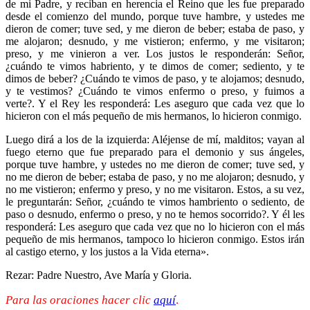
de mi Padre, y reciban en herencia el Reino que les fue preparado
desde el comienzo del mundo, porque tuve hambre, y ustedes me
dieron de comer; tuve sed, y me dieron de beber; estaba de paso, y
me alojaron; desnudo, y me vistieron; enfermo, y me visitaron;
preso, y me vinieron a ver. Los justos le responderán: Señor,
¿cuándo te vimos habriento, y te dimos de comer; sediento, y te
dimos de beber? ¿Cuándo te vimos de paso, y te alojamos; desnudo,
y te vestimos? ¿Cuándo te vimos enfermo o preso, y fuimos a
verte?. Y el Rey les responderá: Les aseguro que cada vez que lo
hicieron con el más pequeño de mis hermanos, lo hicieron conmigo.
Luego dirá a los de la izquierda: Aléjense de mí, malditos; vayan al
fuego eterno que fue preparado para el demonio y sus ángeles,
porque tuve hambre, y ustedes no me dieron de comer; tuve sed, y
no me dieron de beber; estaba de paso, y no me alojaron; desnudo, y
no me vistieron; enfermo y preso, y no me visitaron. Estos, a su vez,
le preguntarán: Señor, ¿cuándo te vimos hambriento o sediento, de
paso o desnudo, enfermo o preso, y no te hemos socorrido?. Y él les
responderá: Les aseguro que cada vez que no lo hicieron con el más
pequeño de mis hermanos, tampoco lo hicieron conmigo. Estos irán
al castigo eterno, y los justos a la Vida eterna».
Rezar: Padre Nuestro, Ave María y Gloria.
Para las oraciones hacer clic
aquí
.