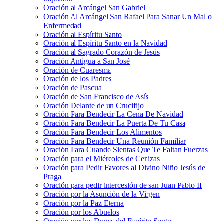
Oración al Arcángel San Gabriel
Oración Al Arcángel San Rafael Para Sanar Un Mal o
Enfermedad
Oración al Espíritu Santo
Oración al Espíritu Santo en la Navidad
Oración al Sagrado Corazón de Jesús
Oración Antigua a San José
Oración de Cuaresma
Oración de los Padres
Oración de Pascua
Oración de San Francisco de Asís
Oración Delante de un Crucifijo
Oración Para Bendecir La Cena De Navidad
Oración Para Bendecir La Puerta De Tu Casa
Oración Para Bendecir Los Alimentos
Oración Para Bendecir Una Reunión Familiar
Oración Para Cuando Sientas Que Te Faltan Fuerzas
Oración para el Miércoles de Cenizas
Oración para Pedir Favores al Divino Niño Jesús de
Praga
Oración para pedir intercesión de san Juan Pablo II
Oración por la Asunción de la Virgen
Oración por la Paz Eterna
Oración por los Abuelos
Oración por los Dones del Espíritu Santo