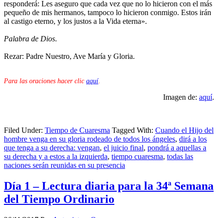
responderá: Les aseguro que cada vez que no lo hicieron con el más
pequeño de mis hermanos, tampoco lo hicieron conmigo. Estos irán
al castigo eterno, y los justos a la Vida eterna».
Palabra de Dios
.
Rezar: Padre Nuestro, Ave María y Gloria.
Para las oraciones hacer clic
aquí
.
Imagen de:
aquí
.
Filed Under:
Tiempo de Cuaresma
Tagged With:
Cuando el Hijo del
hombre venga en su gloria rodeado de todos los ángeles
,
dirá a los
que tenga a su derecha: vengan
,
el juicio final
,
pondrá a aquellas a
su derecha y a estos a la izquierda
,
tiempo cuaresma
,
todas las
naciones serán reunidas en su presencia
Día 1 – Lectura diaria para la 34ª Semana
del Tiempo Ordinario