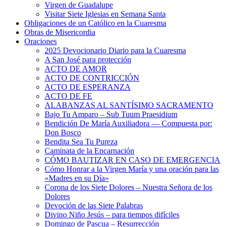
Virgen de Guadalupe
Visitar Siete Iglesias en Semana Santa
Obligaciones de un Católico en la Cuaresma
Obras de Misericordia
Oraciones
2025 Devocionario Diario para la Cuaresma
A San José para protección
ACTO DE AMOR
ACTO DE CONTRICCIÓN
ACTO DE ESPERANZA
ACTO DE FE
ALABANZAS AL SANTÍSIMO SACRAMENTO
Bajo Tu Amparo – Sub Tuum Praesidium
Bendición De María Auxiliadora — Compuesta por:
Don Bosco
Bendita Sea Tu Pureza
Caminata de la Encarnación
CÓMO BAUTIZAR EN CASO DE EMERGENCIA
Cómo Honrar a la Virgen María y una oración para las
«Madres en su Día»
Corona de los Siete Dolores – Nuestra Señora de los
Dolores
Devoción de las Siete Palabras
Divino Niño Jesús – para tiempos difíciles
Domingo de Pascua – Resurrección