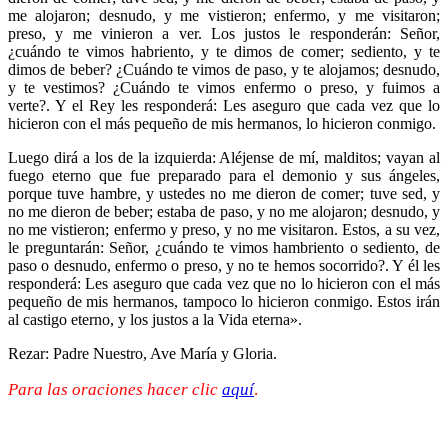
me alojaron; desnudo, y me vistieron; enfermo, y me visitaron;
preso, y me vinieron a ver. Los justos le responderán: Señor,
¿cuándo te vimos habriento, y te dimos de comer; sediento, y te
dimos de beber? ¿Cuándo te vimos de paso, y te alojamos; desnudo,
y te vestimos? ¿Cuándo te vimos enfermo o preso, y fuimos a
verte?. Y el Rey les responderá: Les aseguro que cada vez que lo
hicieron con el más pequeño de mis hermanos, lo hicieron conmigo.
Luego dirá a los de la izquierda: Aléjense de mí, malditos; vayan al
fuego eterno que fue preparado para el demonio y sus ángeles,
porque tuve hambre, y ustedes no me dieron de comer; tuve sed, y
no me dieron de beber; estaba de paso, y no me alojaron; desnudo, y
no me vistieron; enfermo y preso, y no me visitaron. Estos, a su vez,
le preguntarán: Señor, ¿cuándo te vimos hambriento o sediento, de
paso o desnudo, enfermo o preso, y no te hemos socorrido?. Y él les
responderá: Les aseguro que cada vez que no lo hicieron con el más
pequeño de mis hermanos, tampoco lo hicieron conmigo. Estos irán
al castigo eterno, y los justos a la Vida eterna».
Rezar: Padre Nuestro, Ave María y Gloria.
Para las oraciones hacer clic
aquí
.