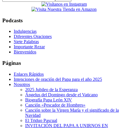
this
website
Podcasts
Indulgencias
Diferentes Oraciones
Siete Palabras
Importante Rezar
Bienvenidos
Páginas
Enlaces Rápidos
Intenciones de oración del Papa para el año 2025
Nosotros
2025 Jubileo de la Esperanza
Ángelus del Domingo desde el Vaticano
Biografía Papa León XIV
Canción «Pescador de Hombres»
Canción sobre la Virgen María y el significado de la
Navidad
El Triduo Pascual
INVITACIÓN DEL PAPA A UNIRNOS EN