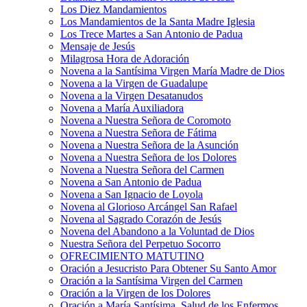
Los Diez Mandamientos
Los Mandamientos de la Santa Madre Iglesia
Los Trece Martes a San Antonio de Padua
Mensaje de Jesús
Milagrosa Hora de Adoración
Novena a la Santísima Virgen María Madre de Dios
Novena a la Virgen de Guadalupe
Novena a la Virgen Desatanudos
Novena a María Auxiliadora
Novena a Nuestra Señora de Coromoto
Novena a Nuestra Señora de Fátima
Novena a Nuestra Señora de la Asunción
Novena a Nuestra Señora de los Dolores
Novena a Nuestra Señora del Carmen
Novena a San Antonio de Padua
Novena a San Ignacio de Loyola
Novena al Glorioso Arcángel San Rafael
Novena al Sagrado Corazón de Jesús
Novena del Abandono a la Voluntad de Dios
Nuestra Señora del Perpetuo Socorro
OFRECIMIENTO MATUTINO
Oración a Jesucristo Para Obtener Su Santo Amor
Oración a la Santísima Virgen del Carmen
Oración a la Virgen de los Dolores
Oración a María Santísima, Salud de los Enfermos