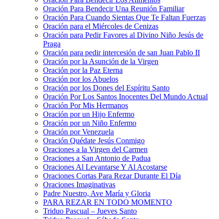
Oración Para Bendecir Una Reunión Familiar
Oración Para Cuando Sientas Que Te Faltan Fuerzas
Oración para el Miércoles de Cenizas
Oración para Pedir Favores al Divino Niño Jesús de
Praga
Oración para pedir intercesión de san Juan Pablo II
Oración por la Asunción de la Virgen
Oración por la Paz Eterna
Oración por los Abuelos
Oración por los Dones del Espíritu Santo
Oración Por Los Santos Inocentes Del Mundo Actual
Oración Por Mis Hermanos
Oración por un Hijo Enfermo
Oración por un Niño Enfermo
Oración por Venezuela
Oración Quédate Jesús Conmigo
Oraciones a la Virgen del Carmen
Oraciones a San Antonio de Padua
Oraciones Al Levantarse Y Al Acostarse
Oraciones Cortas Para Rezar Durante El Día
Oraciones Imaginativas
Padre Nuestro, Ave María y Gloria
PARA REZAR EN TODO MOMENTO
Triduo Pascual – Jueves Santo