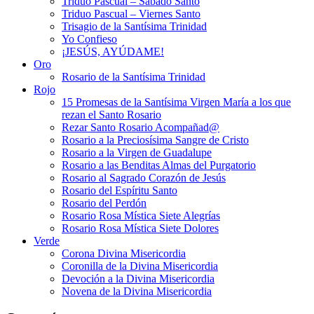
Triduo Pascual – Sábado Santo
Triduo Pascual – Viernes Santo
Trisagio de la Santísima Trinidad
Yo Confieso
¡JESÚS, AYÚDAME!
Oro
Rosario de la Santísima Trinidad
Rojo
15 Promesas de la Santísima Virgen María a los que
rezan el Santo Rosario
Rezar Santo Rosario Acompañad@
Rosario a la Preciosísima Sangre de Cristo
Rosario a la Virgen de Guadalupe
Rosario a las Benditas Almas del Purgatorio
Rosario al Sagrado Corazón de Jesús
Rosario del Espíritu Santo
Rosario del Perdón
Rosario Rosa Mística Siete Alegrías
Rosario Rosa Mística Siete Dolores
Verde
Corona Divina Misericordia
Coronilla de la Divina Misericordia
Devoción a la Divina Misericordia
Novena de la Divina Misericordia