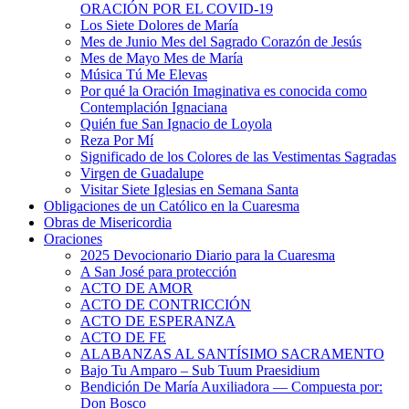
ORACIÓN POR EL COVID-19
Los Siete Dolores de María
Mes de Junio Mes del Sagrado Corazón de Jesús
Mes de Mayo Mes de María
Música Tú Me Elevas
Por qué la Oración Imaginativa es conocida como
Contemplación Ignaciana
Quién fue San Ignacio de Loyola
Reza Por Mí
Significado de los Colores de las Vestimentas Sagradas
Virgen de Guadalupe
Visitar Siete Iglesias en Semana Santa
Obligaciones de un Católico en la Cuaresma
Obras de Misericordia
Oraciones
2025 Devocionario Diario para la Cuaresma
A San José para protección
ACTO DE AMOR
ACTO DE CONTRICCIÓN
ACTO DE ESPERANZA
ACTO DE FE
ALABANZAS AL SANTÍSIMO SACRAMENTO
Bajo Tu Amparo – Sub Tuum Praesidium
Bendición De María Auxiliadora — Compuesta por:
Don Bosco