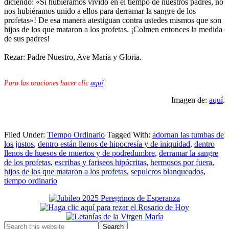
diciendo: «Si hubiéramos vivido en el tiempo de nuestros padres, no
nos hubiéramos unido a ellos para derramar la sangre de los
profetas»! De esa manera atestiguan contra ustedes mismos que son
hijos de los que mataron a los profetas. ¡Colmen entonces la medida
de sus padres!
Rezar: Padre Nuestro, Ave María y Gloria.
Para las oraciones hacer clic
aquí
.
Imagen de:
aquí
.
Filed Under:
Tiempo Ordinario
Tagged With:
adornan las tumbas de
los justos
,
dentro están llenos de hipocresía y de iniquidad
,
dentro
llenos de huesos de muertos y de podredumbre
,
derramar la sangre
de los profetas
,
escribas y fariseos hipócritas
,
hermosos por fuera
,
hijos de los que mataron a los profetas
,
sepulcros blanqueados
,
tiempo ordinario
Primary
Sidebar
Search