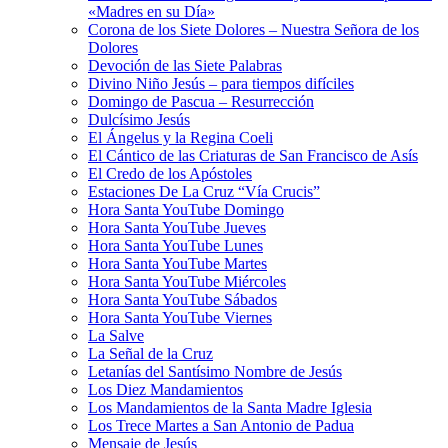
«Madres en su Día»
Corona de los Siete Dolores – Nuestra Señora de los
Dolores
Devoción de las Siete Palabras
Divino Niño Jesús – para tiempos difíciles
Domingo de Pascua – Resurrección
Dulcísimo Jesús
El Ángelus y la Regina Coeli
El Cántico de las Criaturas de San Francisco de Asís
El Credo de los Apóstoles
Estaciones De La Cruz “Vía Crucis”
Hora Santa YouTube Domingo
Hora Santa YouTube Jueves
Hora Santa YouTube Lunes
Hora Santa YouTube Martes
Hora Santa YouTube Miércoles
Hora Santa YouTube Sábados
Hora Santa YouTube Viernes
La Salve
La Señal de la Cruz
Letanías del Santísimo Nombre de Jesús
Los Diez Mandamientos
Los Mandamientos de la Santa Madre Iglesia
Los Trece Martes a San Antonio de Padua
Mensaje de Jesús