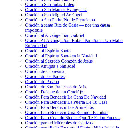
Oración a San Judas Tadeo
Oración a San Marcos Evangelista
Oración a San Miguel Arcángel
Oración a San Padre Pío de Pietrelcina
Oración a santa Rita de Casia — por una causa
imposible
Oración al Arcángel San Gabriel
Oración Al Arcángel San Rafael Para Sanar Un Mal o
Enfermedad
Oración al Espíritu Santo
Oración al Espíritu Santo en la Navidad
Oración al Sagrado Corazón de Jesús
Oración Antigua a San José
Oración de Cuaresma
Oración de los Padres
Oración de Pascua
Oración de San Francisco de Asís
Oración Delante de un Crucifijo
Oración Para Bendecir La Cena De Navidad
Oración Para Bendecir La Puerta De Tu Casa
Oración Para Bendecir Los Alimentos
Oración Para Bendecir Una Reunión Familiar
Oración Para Cuando Sientas Que Te Faltan Fuerzas
Oración para el Miércoles de Cenizas
Oración para Pedir Favores al Divino Niño Jesús de