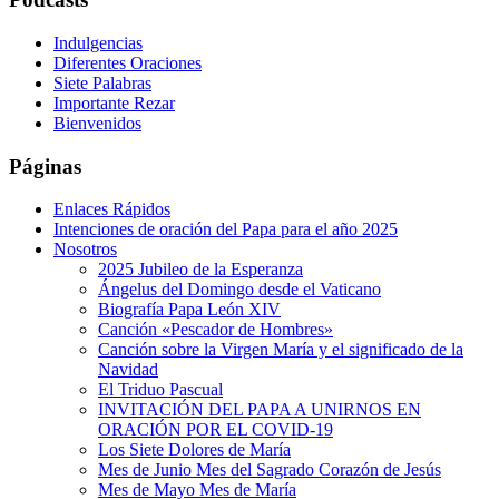
Indulgencias
Diferentes Oraciones
Siete Palabras
Importante Rezar
Bienvenidos
Páginas
Enlaces Rápidos
Intenciones de oración del Papa para el año 2025
Nosotros
2025 Jubileo de la Esperanza
Ángelus del Domingo desde el Vaticano
Biografía Papa León XIV
Canción «Pescador de Hombres»
Canción sobre la Virgen María y el significado de la
Navidad
El Triduo Pascual
INVITACIÓN DEL PAPA A UNIRNOS EN
ORACIÓN POR EL COVID-19
Los Siete Dolores de María
Mes de Junio Mes del Sagrado Corazón de Jesús
Mes de Mayo Mes de María