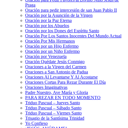
Praga
Oración para pedir intercesión de san Juan Pablo II
Oración por la Asunción de la Virgen
Oración por la Paz Eterna
Oración por los Abuelos
Oración por los Dones del Espíritu Santo
Oración Por Los Santos Inocentes Del Mundo Actual
Oración Por Mis Hermanos
Oración por un Hijo Enfermo
Oración por un Niño Enfermo
Oración por Venezuela
Oración Quédate Jesús Conmigo
Oraciones a la Virgen del Carmen
Oraciones a San Antonio de Padua
Oraciones Al Levantarse Y Al Acostarse
Oraciones Cortas Para Rezar Durante El Día
Oraciones Imaginativas
Padre Nuestro, Ave María y Gloria
PARA REZAR EN TODO MOMENTO
Triduo Pascual – Jueves Santo
Triduo Pascual – Sábado Santo
Triduo Pascual – Viernes Santo
Trisagio de la Santísima Trinidad
Yo Confieso