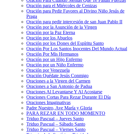
Oración Para Cuando Sientas Que Te Faltan Fuerzas
Oración para el Miércoles de Cenizas
Oración para Pedir Favores al Divino Niño Jesús de
Praga
Oración para pedir intercesión de san Juan Pablo II
Oración por la Asunción de la Virgen
Oración por la Paz Eterna
Oración por los Abuelos
Oración por los Dones del Espíritu Santo
Oración Por Los Santos Inocentes Del Mundo Actual
Oración Por Mis Hermanos
Oración por un Hijo Enfermo
Oración por un Niño Enfermo
Oración por Venezuela
Oración Quédate Jesús Conmigo
Oraciones a la Virgen del Carmen
Oraciones a San Antonio de Padua
Oraciones Al Levantarse Y Al Acostarse
Oraciones Cortas Para Rezar Durante El Día
Oraciones Imaginativas
Padre Nuestro, Ave María y Gloria
PARA REZAR EN TODO MOMENTO
Triduo Pascual – Jueves Santo
Triduo Pascual – Sábado Santo
Triduo Pascual – Viernes Santo