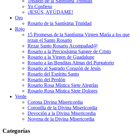
Trisagio de la Santísima Trinidad
Yo Confieso
¡JESÚS, AYÚDAME!
Oro
Rosario de la Santísima Trinidad
Rojo
15 Promesas de la Santísima Virgen María a los que
rezan el Santo Rosario
Rezar Santo Rosario Acompañad@
Rosario a la Preciosísima Sangre de Cristo
Rosario a la Virgen de Guadalupe
Rosario a las Benditas Almas del Purgatorio
Rosario al Sagrado Corazón de Jesús
Rosario del Espíritu Santo
Rosario del Perdón
Rosario Rosa Mística Siete Alegrías
Rosario Rosa Mística Siete Dolores
Verde
Corona Divina Misericordia
Coronilla de la Divina Misericordia
Devoción a la Divina Misericordia
Novena de la Divina Misericordia
Categorías