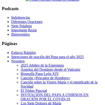
Podcasts
Indulgencias
Diferentes Oraciones
Siete Palabras
Importante Rezar
Bienvenidos
Páginas
Enlaces Rápidos
Intenciones de oración del Papa para el año 2025
Nosotros
2025 Jubileo de la Esperanza
Ángelus del Domingo desde el Vaticano
Biografía Papa León XIV
Canción «Pescador de Hombres»
Canción sobre la Virgen María y el significado de la
Navidad
El Triduo Pascual
INVITACIÓN DEL PAPA A UNIRNOS EN
ORACIÓN POR EL COVID-19
Los Siete Dolores de María