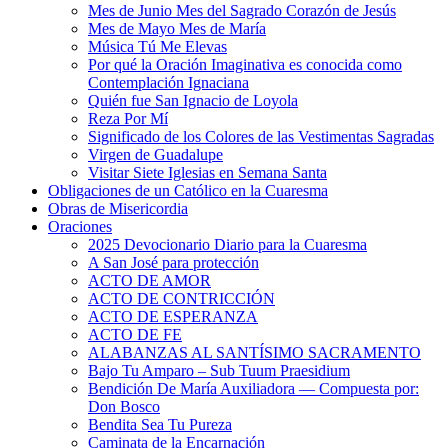
Mes de Junio Mes del Sagrado Corazón de Jesús
Mes de Mayo Mes de María
Música Tú Me Elevas
Por qué la Oración Imaginativa es conocida como
Contemplación Ignaciana
Quién fue San Ignacio de Loyola
Reza Por Mí
Significado de los Colores de las Vestimentas Sagradas
Virgen de Guadalupe
Visitar Siete Iglesias en Semana Santa
Obligaciones de un Católico en la Cuaresma
Obras de Misericordia
Oraciones
2025 Devocionario Diario para la Cuaresma
A San José para protección
ACTO DE AMOR
ACTO DE CONTRICCIÓN
ACTO DE ESPERANZA
ACTO DE FE
ALABANZAS AL SANTÍSIMO SACRAMENTO
Bajo Tu Amparo – Sub Tuum Praesidium
Bendición De María Auxiliadora — Compuesta por:
Don Bosco
Bendita Sea Tu Pureza
Caminata de la Encarnación