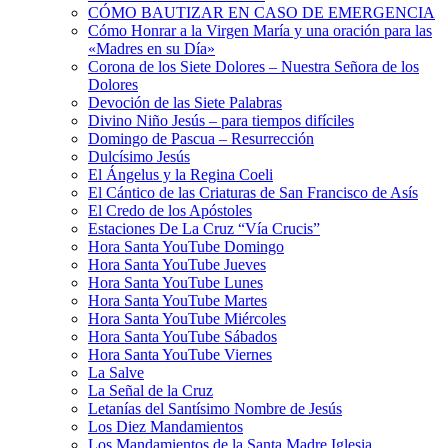
CÓMO BAUTIZAR EN CASO DE EMERGENCIA
Cómo Honrar a la Virgen María y una oración para las
«Madres en su Día»
Corona de los Siete Dolores – Nuestra Señora de los
Dolores
Devoción de las Siete Palabras
Divino Niño Jesús – para tiempos difíciles
Domingo de Pascua – Resurrección
Dulcísimo Jesús
El Ángelus y la Regina Coeli
El Cántico de las Criaturas de San Francisco de Asís
El Credo de los Apóstoles
Estaciones De La Cruz “Vía Crucis”
Hora Santa YouTube Domingo
Hora Santa YouTube Jueves
Hora Santa YouTube Lunes
Hora Santa YouTube Martes
Hora Santa YouTube Miércoles
Hora Santa YouTube Sábados
Hora Santa YouTube Viernes
La Salve
La Señal de la Cruz
Letanías del Santísimo Nombre de Jesús
Los Diez Mandamientos
Los Mandamientos de la Santa Madre Iglesia