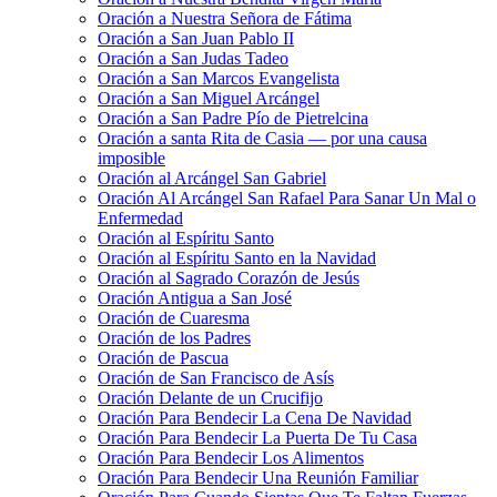
Oración a Nuestra Señora de Fátima
Oración a San Juan Pablo II
Oración a San Judas Tadeo
Oración a San Marcos Evangelista
Oración a San Miguel Arcángel
Oración a San Padre Pío de Pietrelcina
Oración a santa Rita de Casia — por una causa
imposible
Oración al Arcángel San Gabriel
Oración Al Arcángel San Rafael Para Sanar Un Mal o
Enfermedad
Oración al Espíritu Santo
Oración al Espíritu Santo en la Navidad
Oración al Sagrado Corazón de Jesús
Oración Antigua a San José
Oración de Cuaresma
Oración de los Padres
Oración de Pascua
Oración de San Francisco de Asís
Oración Delante de un Crucifijo
Oración Para Bendecir La Cena De Navidad
Oración Para Bendecir La Puerta De Tu Casa
Oración Para Bendecir Los Alimentos
Oración Para Bendecir Una Reunión Familiar