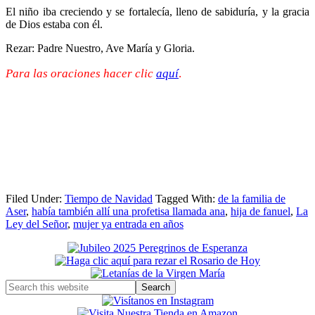
El niño iba creciendo y se fortalecía, lleno de sabiduría, y la gracia
de Dios estaba con él.
Rezar: Padre Nuestro, Ave María y Gloria.
Para las oraciones hacer clic
aquí
.
Filed Under:
Tiempo de Navidad
Tagged With:
de la familia de
Aser
,
había también allí una profetisa llamada ana
,
hija de fanuel
,
La
Ley del Señor
,
mujer ya entrada en años
Primary
Sidebar
Search
this
website