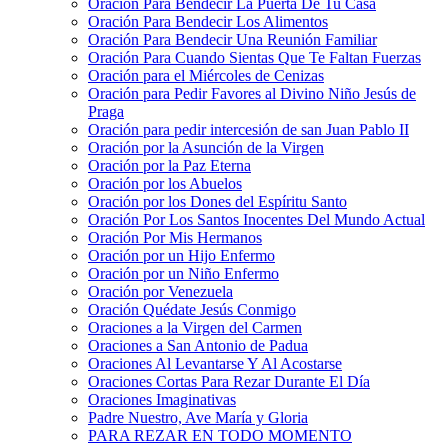
Oración Para Bendecir La Puerta De Tu Casa
Oración Para Bendecir Los Alimentos
Oración Para Bendecir Una Reunión Familiar
Oración Para Cuando Sientas Que Te Faltan Fuerzas
Oración para el Miércoles de Cenizas
Oración para Pedir Favores al Divino Niño Jesús de
Praga
Oración para pedir intercesión de san Juan Pablo II
Oración por la Asunción de la Virgen
Oración por la Paz Eterna
Oración por los Abuelos
Oración por los Dones del Espíritu Santo
Oración Por Los Santos Inocentes Del Mundo Actual
Oración Por Mis Hermanos
Oración por un Hijo Enfermo
Oración por un Niño Enfermo
Oración por Venezuela
Oración Quédate Jesús Conmigo
Oraciones a la Virgen del Carmen
Oraciones a San Antonio de Padua
Oraciones Al Levantarse Y Al Acostarse
Oraciones Cortas Para Rezar Durante El Día
Oraciones Imaginativas
Padre Nuestro, Ave María y Gloria
PARA REZAR EN TODO MOMENTO