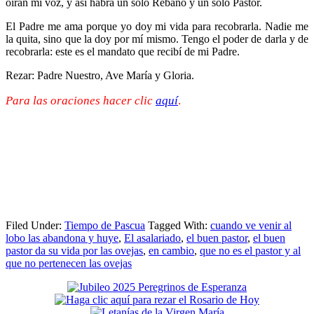
oirán mi voz, y así habrá un solo Rebaño y un solo Pastor.
El Padre me ama porque yo doy mi vida para recobrarla. Nadie me
la quita, sino que la doy por mí mismo. Tengo el poder de darla y de
recobrarla: este es el mandato que recibí de mi Padre.
Rezar: Padre Nuestro, Ave María y Gloria.
Para las oraciones hacer clic
aquí
.
Filed Under:
Tiempo de Pascua
Tagged With:
cuando ve venir al
lobo las abandona y huye
,
El asalariado
,
el buen pastor
,
el buen
pastor da su vida por las ovejas
,
en cambio
,
que no es el pastor y al
que no pertenecen las ovejas
Primary
Sidebar