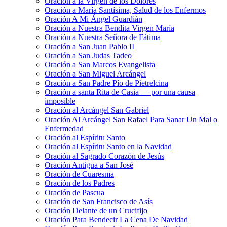
Oración a la Virgen de los Dolores
Oración a María Santísima, Salud de los Enfermos
Oración A Mi Ángel Guardián
Oración a Nuestra Bendita Virgen María
Oración a Nuestra Señora de Fátima
Oración a San Juan Pablo II
Oración a San Judas Tadeo
Oración a San Marcos Evangelista
Oración a San Miguel Arcángel
Oración a San Padre Pío de Pietrelcina
Oración a santa Rita de Casia — por una causa
imposible
Oración al Arcángel San Gabriel
Oración Al Arcángel San Rafael Para Sanar Un Mal o
Enfermedad
Oración al Espíritu Santo
Oración al Espíritu Santo en la Navidad
Oración al Sagrado Corazón de Jesús
Oración Antigua a San José
Oración de Cuaresma
Oración de los Padres
Oración de Pascua
Oración de San Francisco de Asís
Oración Delante de un Crucifijo
Oración Para Bendecir La Cena De Navidad