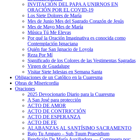
INVITACIÓN DEL PAPA A UNIRNOS EN
ORACIÓN POR EL COVID-19
Los Siete Dolores de María
Mes de Junio Mes del Sagrado Corazón de Jesús
Mes de Mayo Mes de María
Música Tú Me Elevas
Por qué la Oración Imaginativa es conocida como
Contemplación Ignaciana
Quién fue San Ignacio de Loyola
Reza Por Mí
Significado de los Colores de las Vestimentas Sagradas
Virgen de Guadalupe
Visitar Siete Iglesias en Semana Santa
Obligaciones de un Católico en la Cuaresma
Obras de Misericordia
Oraciones
2025 Devocionario Diario para la Cuaresma
A San José para protección
ACTO DE AMOR
ACTO DE CONTRICCIÓN
ACTO DE ESPERANZA
ACTO DE FE
ALABANZAS AL SANTÍSIMO SACRAMENTO
Bajo Tu Amparo – Sub Tuum Praesidium
Bendición De María Auxiliadora — Compuesta por: