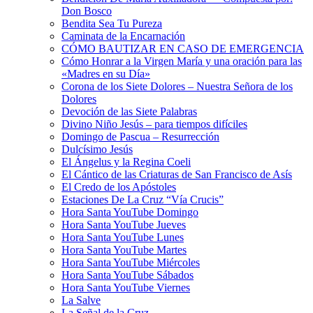
Don Bosco
Bendita Sea Tu Pureza
Caminata de la Encarnación
CÓMO BAUTIZAR EN CASO DE EMERGENCIA
Cómo Honrar a la Virgen María y una oración para las
«Madres en su Día»
Corona de los Siete Dolores – Nuestra Señora de los
Dolores
Devoción de las Siete Palabras
Divino Niño Jesús – para tiempos difíciles
Domingo de Pascua – Resurrección
Dulcísimo Jesús
El Ángelus y la Regina Coeli
El Cántico de las Criaturas de San Francisco de Asís
El Credo de los Apóstoles
Estaciones De La Cruz “Vía Crucis”
Hora Santa YouTube Domingo
Hora Santa YouTube Jueves
Hora Santa YouTube Lunes
Hora Santa YouTube Martes
Hora Santa YouTube Miércoles
Hora Santa YouTube Sábados
Hora Santa YouTube Viernes
La Salve
La Señal de la Cruz