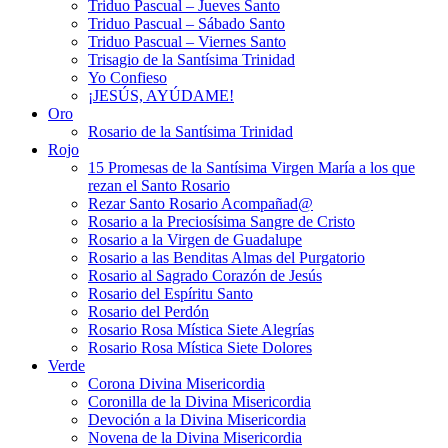
Triduo Pascual – Jueves Santo
Triduo Pascual – Sábado Santo
Triduo Pascual – Viernes Santo
Trisagio de la Santísima Trinidad
Yo Confieso
¡JESÚS, AYÚDAME!
Oro
Rosario de la Santísima Trinidad
Rojo
15 Promesas de la Santísima Virgen María a los que
rezan el Santo Rosario
Rezar Santo Rosario Acompañad@
Rosario a la Preciosísima Sangre de Cristo
Rosario a la Virgen de Guadalupe
Rosario a las Benditas Almas del Purgatorio
Rosario al Sagrado Corazón de Jesús
Rosario del Espíritu Santo
Rosario del Perdón
Rosario Rosa Mística Siete Alegrías
Rosario Rosa Mística Siete Dolores
Verde
Corona Divina Misericordia
Coronilla de la Divina Misericordia
Devoción a la Divina Misericordia
Novena de la Divina Misericordia