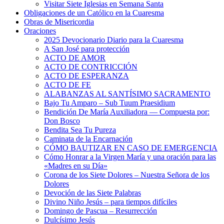
Visitar Siete Iglesias en Semana Santa
Obligaciones de un Católico en la Cuaresma
Obras de Misericordia
Oraciones
2025 Devocionario Diario para la Cuaresma
A San José para protección
ACTO DE AMOR
ACTO DE CONTRICCIÓN
ACTO DE ESPERANZA
ACTO DE FE
ALABANZAS AL SANTÍSIMO SACRAMENTO
Bajo Tu Amparo – Sub Tuum Praesidium
Bendición De María Auxiliadora — Compuesta por:
Don Bosco
Bendita Sea Tu Pureza
Caminata de la Encarnación
CÓMO BAUTIZAR EN CASO DE EMERGENCIA
Cómo Honrar a la Virgen María y una oración para las
«Madres en su Día»
Corona de los Siete Dolores – Nuestra Señora de los
Dolores
Devoción de las Siete Palabras
Divino Niño Jesús – para tiempos difíciles
Domingo de Pascua – Resurrección
Dulcísimo Jesús