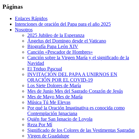
Páginas
Enlaces Rápidos
Intenciones de oración del Papa para el año 2025
Nosotros
2025 Jubileo de la Esperanza
Ángelus del Domingo desde el Vaticano
Biografía Papa León XIV
Canción «Pescador de Hombres»
Canción sobre la Virgen María y el significado de la
Navidad
El Triduo Pascual
INVITACIÓN DEL PAPA A UNIRNOS EN
ORACIÓN POR EL COVID-19
Los Siete Dolores de María
Mes de Junio Mes del Sagrado Corazón de Jesús
Mes de Mayo Mes de María
Música Tú Me Elevas
Por qué la Oración Imaginativa es conocida como
Contemplación Ignaciana
Quién fue San Ignacio de Loyola
Reza Por Mí
Significado de los Colores de las Vestimentas Sagradas
Virgen de Guadalupe