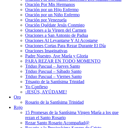
Oración Por Mis Hermanos
Oración por un Hijo Enfermo
Oración por un Niño Enfermo
Oración por Venezuela
Oración Quédate Jesús Conmigo
Oraciones a la Virgen del Carmen
Oraciones a San Antonio de Padua
Oraciones Al Levantarse Y Al Acostarse
Oraciones Cortas Para Rezar Durante El Día
Oraciones Imaginativas
Padre Nuestro, Ave María y Gloria
PARA REZAR EN TODO MOMENTO
Triduo Pascual – Jueves Santo
Triduo Pascual – Sábado Santo
Triduo Pascual – Viernes Santo
Trisagio de la Santísima Trinidad
Yo Confieso
¡JESÚS, AYÚDAME!
Oro
Rosario de la Santísima Trinidad
Rojo
15 Promesas de la Santísima Virgen María a los que
rezan el Santo Rosario
Rezar Santo Rosario Acompañad@
Rosario a la Preciosísima Sangre de Cristo