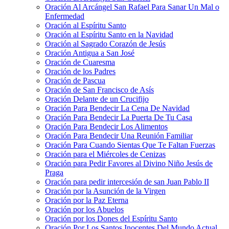
Oración Al Arcángel San Rafael Para Sanar Un Mal o
Enfermedad
Oración al Espíritu Santo
Oración al Espíritu Santo en la Navidad
Oración al Sagrado Corazón de Jesús
Oración Antigua a San José
Oración de Cuaresma
Oración de los Padres
Oración de Pascua
Oración de San Francisco de Asís
Oración Delante de un Crucifijo
Oración Para Bendecir La Cena De Navidad
Oración Para Bendecir La Puerta De Tu Casa
Oración Para Bendecir Los Alimentos
Oración Para Bendecir Una Reunión Familiar
Oración Para Cuando Sientas Que Te Faltan Fuerzas
Oración para el Miércoles de Cenizas
Oración para Pedir Favores al Divino Niño Jesús de
Praga
Oración para pedir intercesión de san Juan Pablo II
Oración por la Asunción de la Virgen
Oración por la Paz Eterna
Oración por los Abuelos
Oración por los Dones del Espíritu Santo
Oración Por Los Santos Inocentes Del Mundo Actual