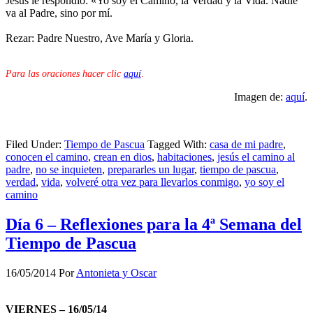
Jesús le respondió: «Yo soy el Camino, la Verdad y la Vida. Nadie
va al Padre, sino por mí.
Rezar: Padre Nuestro, Ave María y Gloria.
Para las oraciones hacer clic
aquí
.
Imagen de:
aquí
.
Filed Under:
Tiempo de Pascua
Tagged With:
casa de mi padre
,
conocen el camino
,
crean en dios
,
habitaciones
,
jesús el camino al
padre
,
no se inquieten
,
prepararles un lugar
,
tiempo de pascua
,
verdad
,
vida
,
volveré otra vez para llevarlos conmigo
,
yo soy el
camino
Día 6 – Reflexiones para la 4ª Semana del
Tiempo de Pascua
16/05/2014
Por
Antonieta y Oscar
VIERNES – 16/05/14