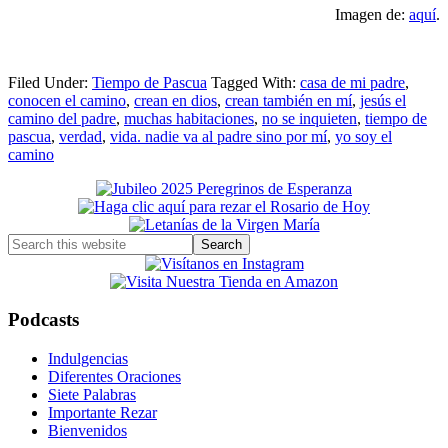
Imagen de:
aquí
.
Filed Under:
Tiempo de Pascua
Tagged With:
casa de mi padre
,
conocen el camino
,
crean en dios
,
crean también en mí
,
jesús el
camino del padre
,
muchas habitaciones
,
no se inquieten
,
tiempo de
pascua
,
verdad
,
vida. nadie va al padre sino por mí
,
yo soy el
camino
Primary
Sidebar
Search
this
website
Podcasts
Indulgencias
Diferentes Oraciones
Siete Palabras
Importante Rezar
Bienvenidos