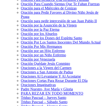
Oración Para Cuando Sientas Que Te Faltan Fuerzas
Oración para el Miércoles de Cenizas
Oración para Pedir Favores al Divino Niño Jesús de
Praga
Oración para pedir intercesión de san Juan Pablo II
Oración por la Asunción de la Virgen
Oración por la Paz Eterna
Oración por los Abuelos
Oración por los Dones del Espíritu Santo
Oración Por Los Santos Inocentes Del Mundo Actual
Oración Por Mis Hermanos
Oración por un Hijo Enfermo
Oración por un Niño Enfermo
Oración por Venezuela
Oración Quédate Jesús Conmigo
Oraciones a la Virgen del Carmen
Oraciones a San Antonio de Padua
Oraciones Al Levantarse Y Al Acostarse
Oraciones Cortas Para Rezar Durante El Día
Oraciones Imaginativas
Padre Nuestro, Ave María y Gloria
PARA REZAR EN TODO MOMENTO
Triduo Pascual – Jueves Santo
Triduo Pascual – Sábado Santo