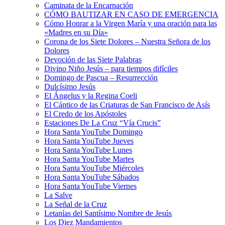
Caminata de la Encarnación
CÓMO BAUTIZAR EN CASO DE EMERGENCIA
Cómo Honrar a la Virgen María y una oración para las
«Madres en su Día»
Corona de los Siete Dolores – Nuestra Señora de los
Dolores
Devoción de las Siete Palabras
Divino Niño Jesús – para tiempos difíciles
Domingo de Pascua – Resurrección
Dulcísimo Jesús
El Ángelus y la Regina Coeli
El Cántico de las Criaturas de San Francisco de Asís
El Credo de los Apóstoles
Estaciones De La Cruz “Vía Crucis”
Hora Santa YouTube Domingo
Hora Santa YouTube Jueves
Hora Santa YouTube Lunes
Hora Santa YouTube Martes
Hora Santa YouTube Miércoles
Hora Santa YouTube Sábados
Hora Santa YouTube Viernes
La Salve
La Señal de la Cruz
Letanías del Santísimo Nombre de Jesús
Los Diez Mandamientos