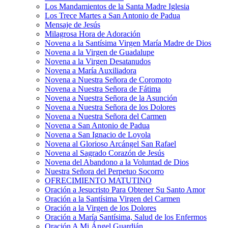
Los Mandamientos de la Santa Madre Iglesia
Los Trece Martes a San Antonio de Padua
Mensaje de Jesús
Milagrosa Hora de Adoración
Novena a la Santísima Virgen María Madre de Dios
Novena a la Virgen de Guadalupe
Novena a la Virgen Desatanudos
Novena a María Auxiliadora
Novena a Nuestra Señora de Coromoto
Novena a Nuestra Señora de Fátima
Novena a Nuestra Señora de la Asunción
Novena a Nuestra Señora de los Dolores
Novena a Nuestra Señora del Carmen
Novena a San Antonio de Padua
Novena a San Ignacio de Loyola
Novena al Glorioso Arcángel San Rafael
Novena al Sagrado Corazón de Jesús
Novena del Abandono a la Voluntad de Dios
Nuestra Señora del Perpetuo Socorro
OFRECIMIENTO MATUTINO
Oración a Jesucristo Para Obtener Su Santo Amor
Oración a la Santísima Virgen del Carmen
Oración a la Virgen de los Dolores
Oración a María Santísima, Salud de los Enfermos
Oración A Mi Ángel Guardián