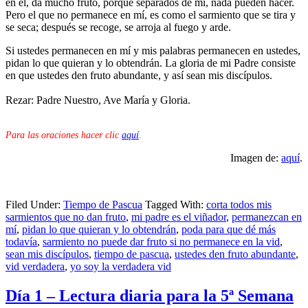
en él, da mucho fruto, porque separados de mí, nada pueden hacer.
Pero el que no permanece en mí, es como el sarmiento que se tira y
se seca; después se recoge, se arroja al fuego y arde.
Si ustedes permanecen en mí y mis palabras permanecen en ustedes,
pidan lo que quieran y lo obtendrán. La gloria de mi Padre consiste
en que ustedes den fruto abundante, y así sean mis discípulos.
Rezar: Padre Nuestro, Ave María y Gloria.
Para las oraciones hacer clic
aquí
.
Imagen de:
aquí
.
Filed Under:
Tiempo de Pascua
Tagged With:
corta todos mis
sarmientos que no dan fruto
,
mi padre es el viñador
,
permanezcan en
mí
,
pidan lo que quieran y lo obtendrán
,
poda para que dé más
todavía
,
sarmiento no puede dar fruto si no permanece en la vid
,
sean mis discípulos
,
tiempo de pascua
,
ustedes den fruto abundante
,
vid verdadera
,
yo soy la verdadera vid
Día 1 – Lectura diaria para la 5ª Semana