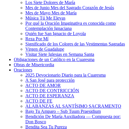
Los Siete Dolores de María
Mes de Junio Mes del Sagrado Corazón de Jesús
Mes de Mayo Mes de María
Música Tú Me Elevas
Por qué la Oración Imaginativa es conocida como
Contemplación Ignaciana
Quién fue San Ignacio de Loyola
Reza Por Mí
Significado de los Colores de las Vestimentas Sagradas
Virgen de Guadalupe
Visitar Siete Iglesias en Semana Santa
Obligaciones de un Católico en la Cuaresma
Obras de Misericordia
Oraciones
2025 Devocionario Diario para la Cuaresma
A San José para protección
ACTO DE AMOR
ACTO DE CONTRICCIÓN
ACTO DE ESPERANZA
ACTO DE FE
ALABANZAS AL SANTÍSIMO SACRAMENTO
Bajo Tu Amparo – Sub Tuum Praesidium
Bendición De María Auxiliadora — Compuesta por:
Don Bosco
Bendita Sea Tu Pureza