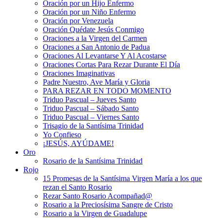
Oración por un Hijo Enfermo
Oración por un Niño Enfermo
Oración por Venezuela
Oración Quédate Jesús Conmigo
Oraciones a la Virgen del Carmen
Oraciones a San Antonio de Padua
Oraciones Al Levantarse Y Al Acostarse
Oraciones Cortas Para Rezar Durante El Día
Oraciones Imaginativas
Padre Nuestro, Ave María y Gloria
PARA REZAR EN TODO MOMENTO
Triduo Pascual – Jueves Santo
Triduo Pascual – Sábado Santo
Triduo Pascual – Viernes Santo
Trisagio de la Santísima Trinidad
Yo Confieso
¡JESÚS, AYÚDAME!
Oro
Rosario de la Santísima Trinidad
Rojo
15 Promesas de la Santísima Virgen María a los que
rezan el Santo Rosario
Rezar Santo Rosario Acompañad@
Rosario a la Preciosísima Sangre de Cristo
Rosario a la Virgen de Guadalupe