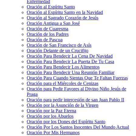
Enfermedad
Oración al Espíritu Santo
Oración al Espíritu Santo en la Navidad
Oración al Sagrado Corazón de Jesús
Oración Antigua a San José
Oración de Cuaresma
Oración de los Padres
Oración de Pascua
Oración de San Francisco de Asís
Oración Delante de un Crucifijo
Oración Para Bendecir La Cena De Navidad
Oración Para Bendecir La Puerta De Tu Casa
Oración Para Bendecir Los Alimentos
Oración Para Bendecir Una Reunión Familiar
Oración Para Cuando Sientas Que Te Faltan Fuerzas
Oración para el Miércoles de Cenizas
Oración para Pedir Favores al Divino Niño Jesús de
Praga
Oración para pedir intercesión de san Juan Pablo II
Oración por la Asunción de la Virgen
Oración por la Paz Eterna
Oración por los Abuelos
Oración por los Dones del Espíritu Santo
Oración Por Los Santos Inocentes Del Mundo Actual
Oración Por Mis Hermanos