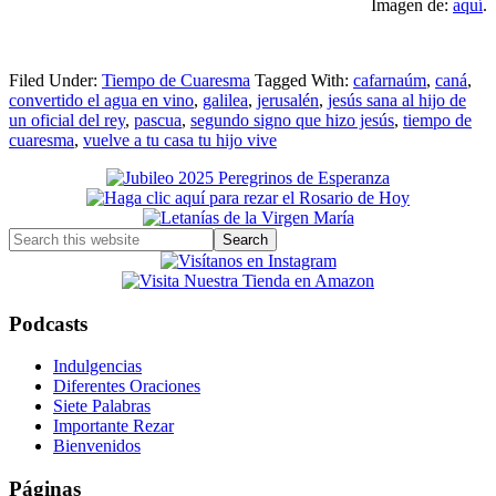
Imagen de:
aquí
.
Filed Under:
Tiempo de Cuaresma
Tagged With:
cafarnaúm
,
caná
,
convertido el agua en vino
,
galilea
,
jerusalén
,
jesús sana al hijo de
un oficial del rey
,
pascua
,
segundo signo que hizo jesús
,
tiempo de
cuaresma
,
vuelve a tu casa tu hijo vive
Primary
Sidebar
Search
this
website
Podcasts
Indulgencias
Diferentes Oraciones
Siete Palabras
Importante Rezar
Bienvenidos
Páginas