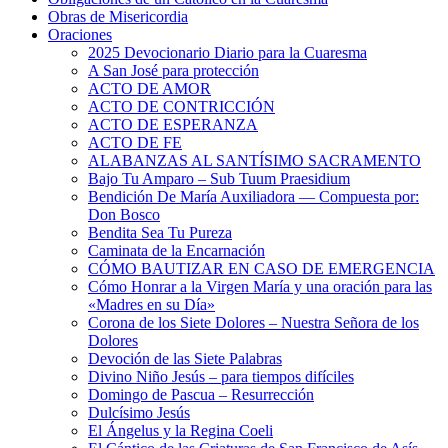
Obras de Misericordia
Oraciones
2025 Devocionario Diario para la Cuaresma
A San José para protección
ACTO DE AMOR
ACTO DE CONTRICCIÓN
ACTO DE ESPERANZA
ACTO DE FE
ALABANZAS AL SANTÍSIMO SACRAMENTO
Bajo Tu Amparo – Sub Tuum Praesidium
Bendición De María Auxiliadora — Compuesta por:
Don Bosco
Bendita Sea Tu Pureza
Caminata de la Encarnación
CÓMO BAUTIZAR EN CASO DE EMERGENCIA
Cómo Honrar a la Virgen María y una oración para las
«Madres en su Día»
Corona de los Siete Dolores – Nuestra Señora de los
Dolores
Devoción de las Siete Palabras
Divino Niño Jesús – para tiempos difíciles
Domingo de Pascua – Resurrección
Dulcísimo Jesús
El Ángelus y la Regina Coeli