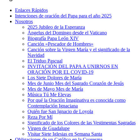
Enlaces Rápidos
Intenciones de oración del Papa para el año 2025
Nosotros
2025 Jubileo de la Esperanza
Ángelus del Domingo desde el Vaticano
Biografía Papa León XIV
Canción «Pescador de Hombres»
Canción sobre la Virgen María y el significado de la
Navidad
El Triduo Pascual
INVITACIÓN DEL PAPA A UNIRNOS EN
ORACIÓN POR EL COVID-19
Los Siete Dolores de María
Mes de Junio Mes del Sagrado Corazón de Jesús
Mes de Mayo Mes de María
Música Tú Me Elevas
Por qué la Oración Imaginativa es conocida como
Contemplación Ignaciana
Quién fue San Ignacio de Loyola
Reza Por Mí
Significado de los Colores de las Vestimentas Sagradas
Virgen de Guadalupe
Visitar Siete Iglesias en Semana Santa
Obligaciones de un Católico en la Cuaresma