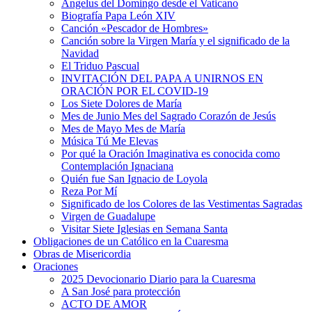
Ángelus del Domingo desde el Vaticano
Biografía Papa León XIV
Canción «Pescador de Hombres»
Canción sobre la Virgen María y el significado de la
Navidad
El Triduo Pascual
INVITACIÓN DEL PAPA A UNIRNOS EN
ORACIÓN POR EL COVID-19
Los Siete Dolores de María
Mes de Junio Mes del Sagrado Corazón de Jesús
Mes de Mayo Mes de María
Música Tú Me Elevas
Por qué la Oración Imaginativa es conocida como
Contemplación Ignaciana
Quién fue San Ignacio de Loyola
Reza Por Mí
Significado de los Colores de las Vestimentas Sagradas
Virgen de Guadalupe
Visitar Siete Iglesias en Semana Santa
Obligaciones de un Católico en la Cuaresma
Obras de Misericordia
Oraciones
2025 Devocionario Diario para la Cuaresma
A San José para protección
ACTO DE AMOR