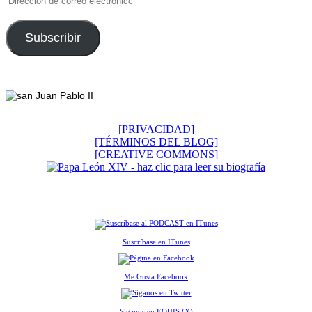
de
correo
electrónico
Subscribir
Footer
[PRIVACIDAD]
[TÉRMINOS DEL BLOG]
[CREATIVE COMMONS]
Suscríbase en ITunes
Me Gusta Facebook
Síganos en EQUIS (X)