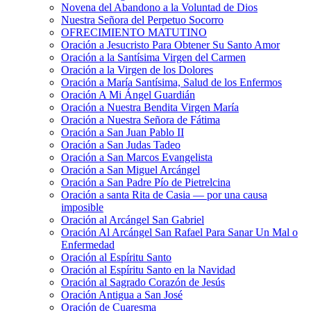
Novena del Abandono a la Voluntad de Dios
Nuestra Señora del Perpetuo Socorro
OFRECIMIENTO MATUTINO
Oración a Jesucristo Para Obtener Su Santo Amor
Oración a la Santísima Virgen del Carmen
Oración a la Virgen de los Dolores
Oración a María Santísima, Salud de los Enfermos
Oración A Mi Ángel Guardián
Oración a Nuestra Bendita Virgen María
Oración a Nuestra Señora de Fátima
Oración a San Juan Pablo II
Oración a San Judas Tadeo
Oración a San Marcos Evangelista
Oración a San Miguel Arcángel
Oración a San Padre Pío de Pietrelcina
Oración a santa Rita de Casia — por una causa
imposible
Oración al Arcángel San Gabriel
Oración Al Arcángel San Rafael Para Sanar Un Mal o
Enfermedad
Oración al Espíritu Santo
Oración al Espíritu Santo en la Navidad
Oración al Sagrado Corazón de Jesús
Oración Antigua a San José
Oración de Cuaresma