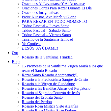
Oraciones Al Levantarse Y Al Acostarse
Oraciones Cortas Para Rezar Durante El Día
Oraciones Imaginativas
Padre Nuestro, Ave María y Gloria
PARA REZAR EN TODO MOMENTO
Triduo Pascual – Jueves Santo
Triduo Pascual – Sábado Santo
Triduo Pascual – Viernes Santo
Trisagio de la Santísima Trinidad
Yo Confieso
¡JESÚS, AYÚDAME!
Oro
Rosario de la Santísima Trinidad
Rojo
15 Promesas de la Santísima Virgen María a los que
rezan el Santo Rosario
Rezar Santo Rosario Acompañad@
Rosario a la Preciosísima Sangre de Cristo
Rosario a la Virgen de Guadalupe
Rosario a las Benditas Almas del Purgatorio
Rosario al Sagrado Corazón de Jesús
Rosario del Espíritu Santo
Rosario del Perdón
Rosario Rosa Mística Siete Alegrías
Rosario Rosa Mística Siete Dolores