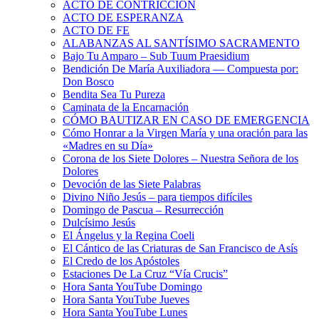
ACTO DE CONTRICCIÓN
ACTO DE ESPERANZA
ACTO DE FE
ALABANZAS AL SANTÍSIMO SACRAMENTO
Bajo Tu Amparo – Sub Tuum Praesidium
Bendición De María Auxiliadora — Compuesta por:
Don Bosco
Bendita Sea Tu Pureza
Caminata de la Encarnación
CÓMO BAUTIZAR EN CASO DE EMERGENCIA
Cómo Honrar a la Virgen María y una oración para las
«Madres en su Día»
Corona de los Siete Dolores – Nuestra Señora de los
Dolores
Devoción de las Siete Palabras
Divino Niño Jesús – para tiempos difíciles
Domingo de Pascua – Resurrección
Dulcísimo Jesús
El Ángelus y la Regina Coeli
El Cántico de las Criaturas de San Francisco de Asís
El Credo de los Apóstoles
Estaciones De La Cruz “Vía Crucis”
Hora Santa YouTube Domingo
Hora Santa YouTube Jueves
Hora Santa YouTube Lunes