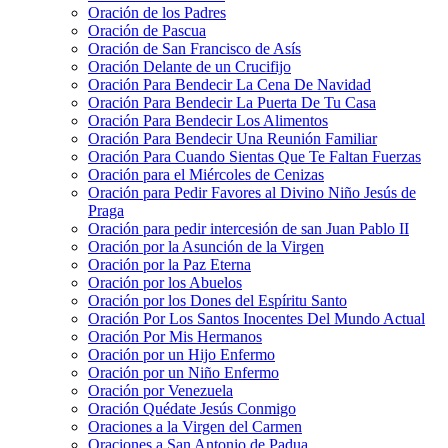
Oración de los Padres
Oración de Pascua
Oración de San Francisco de Asís
Oración Delante de un Crucifijo
Oración Para Bendecir La Cena De Navidad
Oración Para Bendecir La Puerta De Tu Casa
Oración Para Bendecir Los Alimentos
Oración Para Bendecir Una Reunión Familiar
Oración Para Cuando Sientas Que Te Faltan Fuerzas
Oración para el Miércoles de Cenizas
Oración para Pedir Favores al Divino Niño Jesús de
Praga
Oración para pedir intercesión de san Juan Pablo II
Oración por la Asunción de la Virgen
Oración por la Paz Eterna
Oración por los Abuelos
Oración por los Dones del Espíritu Santo
Oración Por Los Santos Inocentes Del Mundo Actual
Oración Por Mis Hermanos
Oración por un Hijo Enfermo
Oración por un Niño Enfermo
Oración por Venezuela
Oración Quédate Jesús Conmigo
Oraciones a la Virgen del Carmen
Oraciones a San Antonio de Padua