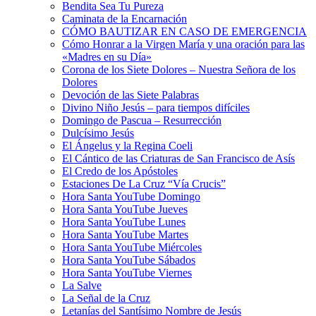
Bendita Sea Tu Pureza
Caminata de la Encarnación
CÓMO BAUTIZAR EN CASO DE EMERGENCIA
Cómo Honrar a la Virgen María y una oración para las
«Madres en su Día»
Corona de los Siete Dolores – Nuestra Señora de los
Dolores
Devoción de las Siete Palabras
Divino Niño Jesús – para tiempos difíciles
Domingo de Pascua – Resurrección
Dulcísimo Jesús
El Ángelus y la Regina Coeli
El Cántico de las Criaturas de San Francisco de Asís
El Credo de los Apóstoles
Estaciones De La Cruz “Vía Crucis”
Hora Santa YouTube Domingo
Hora Santa YouTube Jueves
Hora Santa YouTube Lunes
Hora Santa YouTube Martes
Hora Santa YouTube Miércoles
Hora Santa YouTube Sábados
Hora Santa YouTube Viernes
La Salve
La Señal de la Cruz
Letanías del Santísimo Nombre de Jesús