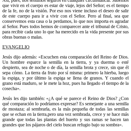
Así, pues, nos sentimos seguros en cualquier circunstancia. Sabemos
que vivir en el cuerpo es estar de viaje, lejos del Señor; es el tiempo
de la fe, no de la visión. Por eso nos viene incluso el deseo de salir
de este cuerpo para ir a vivir con el Señor. Pero al final, sea que
conservemos esta casa o la perdamos, lo que nos importa es agradar
al Señor. Pues todos hemos de comparecer ante el tribunal de Cristo,
para recibir cada uno lo que ha merecido en la vida presente por sus
obras buenas o malas.
EVANGELIO
Jesús dijo además: «Escuchen esta comparación del Reino de Dios.
Un hombre esparce la semilla en la tierra, y ya duerma o esté
despierto, sea de noche o de día, la semilla brota y crece, sin que él
sepa cómo. La tierra da fruto por sí misma: primero la hierba, luego
la espiga, y por último la espiga se llena de granos. Y cuando el
grano está maduro, se le mete la hoz, pues ha llegado el tiempo de la
cosecha».
Jesús les dijo también: «¿A qué se parece el Reino de Dios? ¿Con
qué comparación lo podríamos expresar? Es semejante a una semilla
de mostaza; al sembrarla, es la más pequeña de todas las semillas
que se echan en la tierra,pero una vez sembrada, crece y se hace más
grande que todas las plantas del huerto y sus ramas se hacen tan
grandes que los pájaros del cielo buscan refugio bajo su sombra».