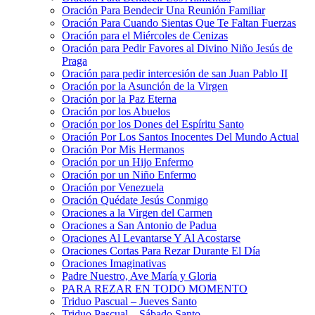
Oración Para Bendecir Una Reunión Familiar
Oración Para Cuando Sientas Que Te Faltan Fuerzas
Oración para el Miércoles de Cenizas
Oración para Pedir Favores al Divino Niño Jesús de
Praga
Oración para pedir intercesión de san Juan Pablo II
Oración por la Asunción de la Virgen
Oración por la Paz Eterna
Oración por los Abuelos
Oración por los Dones del Espíritu Santo
Oración Por Los Santos Inocentes Del Mundo Actual
Oración Por Mis Hermanos
Oración por un Hijo Enfermo
Oración por un Niño Enfermo
Oración por Venezuela
Oración Quédate Jesús Conmigo
Oraciones a la Virgen del Carmen
Oraciones a San Antonio de Padua
Oraciones Al Levantarse Y Al Acostarse
Oraciones Cortas Para Rezar Durante El Día
Oraciones Imaginativas
Padre Nuestro, Ave María y Gloria
PARA REZAR EN TODO MOMENTO
Triduo Pascual – Jueves Santo
Triduo Pascual – Sábado Santo