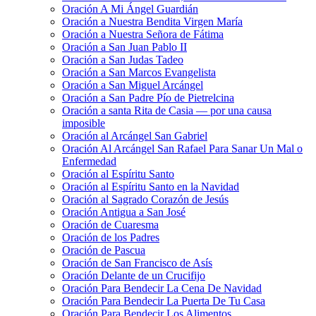
Oración A Mi Ángel Guardián
Oración a Nuestra Bendita Virgen María
Oración a Nuestra Señora de Fátima
Oración a San Juan Pablo II
Oración a San Judas Tadeo
Oración a San Marcos Evangelista
Oración a San Miguel Arcángel
Oración a San Padre Pío de Pietrelcina
Oración a santa Rita de Casia — por una causa
imposible
Oración al Arcángel San Gabriel
Oración Al Arcángel San Rafael Para Sanar Un Mal o
Enfermedad
Oración al Espíritu Santo
Oración al Espíritu Santo en la Navidad
Oración al Sagrado Corazón de Jesús
Oración Antigua a San José
Oración de Cuaresma
Oración de los Padres
Oración de Pascua
Oración de San Francisco de Asís
Oración Delante de un Crucifijo
Oración Para Bendecir La Cena De Navidad
Oración Para Bendecir La Puerta De Tu Casa
Oración Para Bendecir Los Alimentos