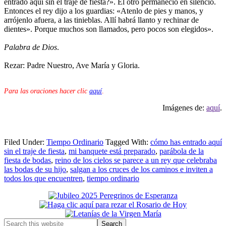
entrado aquí sin el traje de fiesta?». El otro permaneció en silencio.
Entonces el rey dijo a los guardias: «Atenlo de pies y manos, y
arrójenlo afuera, a las tinieblas. Allí habrá llanto y rechinar de
dientes». Porque muchos son llamados, pero pocos son elegidos».
Palabra de Dios
.
Rezar: Padre Nuestro, Ave María y Gloria.
Para las oraciones hacer clic
aquí
.
Imágenes de:
aquí
.
Filed Under:
Tiempo Ordinario
Tagged With:
cómo has entrado aquí
sin el traje de fiesta
,
mi banquete está preparado
,
parábola de la
fiesta de bodas
,
reino de los cielos se parece a un rey que celebraba
las bodas de su hijo
,
salgan a los cruces de los caminos e inviten a
todos los que encuentren
,
tiempo ordinario
Primary
Sidebar
Search