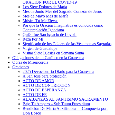
ORACIÓN POR EL COVID-19
Los Siete Dolores de María
Mes de Junio Mes del Sagrado Corazón de Jesús
Mes de Mayo Mes de María
Música Tú Me Elevas
Por qué la Oración Imaginativa es conocida como
Contemplación Ignaciana
Quién fue San Ignacio de Loyola
Reza Por Mí
Significado de los Colores de las Vestimentas Sagradas
Virgen de Guadalupe
Visitar Siete Iglesias en Semana Santa
Obligaciones de un Católico en la Cuaresma
Obras de Misericordia
Oraciones
2025 Devocionario Diario para la Cuaresma
A San José para protección
ACTO DE AMOR
ACTO DE CONTRICCIÓN
ACTO DE ESPERANZA
ACTO DE FE
ALABANZAS AL SANTÍSIMO SACRAMENTO
Bajo Tu Amparo – Sub Tuum Praesidium
Bendición De María Auxiliadora — Compuesta por:
Don Bosco