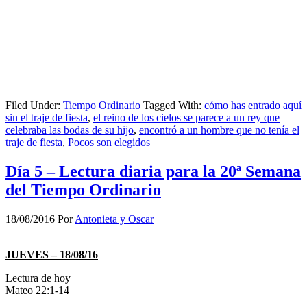
Filed Under:
Tiempo Ordinario
Tagged With:
cómo has entrado aquí
sin el traje de fiesta
,
el reino de los cielos se parece a un rey que
celebraba las bodas de su hijo
,
encontró a un hombre que no tenía el
traje de fiesta
,
Pocos son elegidos
Día 5 – Lectura diaria para la 20ª Semana
del Tiempo Ordinario
18/08/2016
Por
Antonieta y Oscar
JUEVES – 18/08/16
Lectura de hoy
Mateo 22:1-14