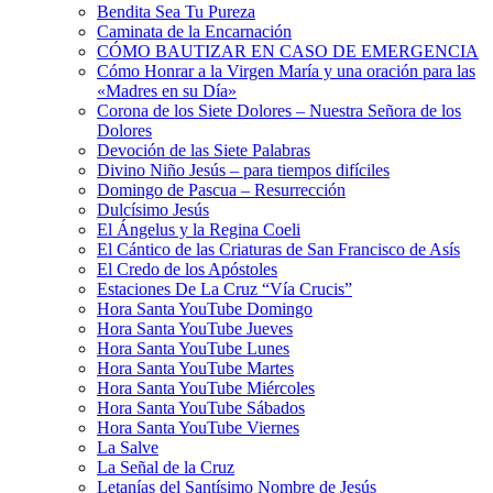
Bendita Sea Tu Pureza
Caminata de la Encarnación
CÓMO BAUTIZAR EN CASO DE EMERGENCIA
Cómo Honrar a la Virgen María y una oración para las
«Madres en su Día»
Corona de los Siete Dolores – Nuestra Señora de los
Dolores
Devoción de las Siete Palabras
Divino Niño Jesús – para tiempos difíciles
Domingo de Pascua – Resurrección
Dulcísimo Jesús
El Ángelus y la Regina Coeli
El Cántico de las Criaturas de San Francisco de Asís
El Credo de los Apóstoles
Estaciones De La Cruz “Vía Crucis”
Hora Santa YouTube Domingo
Hora Santa YouTube Jueves
Hora Santa YouTube Lunes
Hora Santa YouTube Martes
Hora Santa YouTube Miércoles
Hora Santa YouTube Sábados
Hora Santa YouTube Viernes
La Salve
La Señal de la Cruz
Letanías del Santísimo Nombre de Jesús