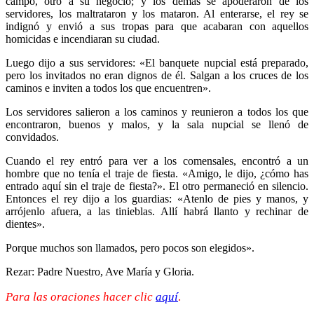
campo, otro a su negocio; y los demás se apoderaron de los
servidores, los maltrataron y los mataron. Al enterarse, el rey se
indignó y envió a sus tropas para que acabaran con aquellos
homicidas e incendiaran su ciudad.
Luego dijo a sus servidores: «El banquete nupcial está preparado,
pero los invitados no eran dignos de él. Salgan a los cruces de los
caminos e inviten a todos los que encuentren».
Los servidores salieron a los caminos y reunieron a todos los que
encontraron, buenos y malos, y la sala nupcial se llenó de
convidados.
Cuando el rey entró para ver a los comensales, encontró a un
hombre que no tenía el traje de fiesta. «Amigo, le dijo, ¿cómo has
entrado aquí sin el traje de fiesta?». El otro permaneció en silencio.
Entonces el rey dijo a los guardias: «Atenlo de pies y manos, y
arrójenlo afuera, a las tinieblas. Allí habrá llanto y rechinar de
dientes».
Porque muchos son llamados, pero pocos son elegidos».
Rezar: Padre Nuestro, Ave María y Gloria.
Para las oraciones hacer clic
aquí
.