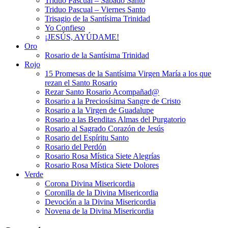
Triduo Pascual – Sábado Santo
Triduo Pascual – Viernes Santo
Trisagio de la Santísima Trinidad
Yo Confieso
¡JESÚS, AYÚDAME!
Oro
Rosario de la Santísima Trinidad
Rojo
15 Promesas de la Santísima Virgen María a los que
rezan el Santo Rosario
Rezar Santo Rosario Acompañad@
Rosario a la Preciosísima Sangre de Cristo
Rosario a la Virgen de Guadalupe
Rosario a las Benditas Almas del Purgatorio
Rosario al Sagrado Corazón de Jesús
Rosario del Espíritu Santo
Rosario del Perdón
Rosario Rosa Mística Siete Alegrías
Rosario Rosa Mística Siete Dolores
Verde
Corona Divina Misericordia
Coronilla de la Divina Misericordia
Devoción a la Divina Misericordia
Novena de la Divina Misericordia