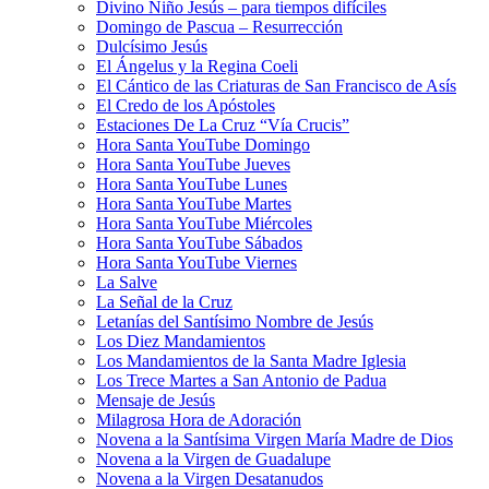
Divino Niño Jesús – para tiempos difíciles
Domingo de Pascua – Resurrección
Dulcísimo Jesús
El Ángelus y la Regina Coeli
El Cántico de las Criaturas de San Francisco de Asís
El Credo de los Apóstoles
Estaciones De La Cruz “Vía Crucis”
Hora Santa YouTube Domingo
Hora Santa YouTube Jueves
Hora Santa YouTube Lunes
Hora Santa YouTube Martes
Hora Santa YouTube Miércoles
Hora Santa YouTube Sábados
Hora Santa YouTube Viernes
La Salve
La Señal de la Cruz
Letanías del Santísimo Nombre de Jesús
Los Diez Mandamientos
Los Mandamientos de la Santa Madre Iglesia
Los Trece Martes a San Antonio de Padua
Mensaje de Jesús
Milagrosa Hora de Adoración
Novena a la Santísima Virgen María Madre de Dios
Novena a la Virgen de Guadalupe
Novena a la Virgen Desatanudos