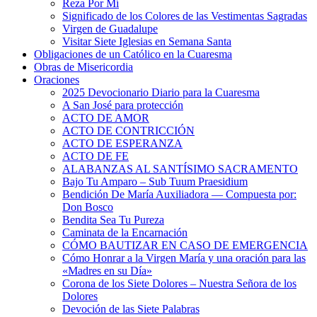
Reza Por Mí
Significado de los Colores de las Vestimentas Sagradas
Virgen de Guadalupe
Visitar Siete Iglesias en Semana Santa
Obligaciones de un Católico en la Cuaresma
Obras de Misericordia
Oraciones
2025 Devocionario Diario para la Cuaresma
A San José para protección
ACTO DE AMOR
ACTO DE CONTRICCIÓN
ACTO DE ESPERANZA
ACTO DE FE
ALABANZAS AL SANTÍSIMO SACRAMENTO
Bajo Tu Amparo – Sub Tuum Praesidium
Bendición De María Auxiliadora — Compuesta por:
Don Bosco
Bendita Sea Tu Pureza
Caminata de la Encarnación
CÓMO BAUTIZAR EN CASO DE EMERGENCIA
Cómo Honrar a la Virgen María y una oración para las
«Madres en su Día»
Corona de los Siete Dolores – Nuestra Señora de los
Dolores
Devoción de las Siete Palabras