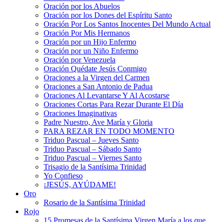
Oración por los Abuelos
Oración por los Dones del Espíritu Santo
Oración Por Los Santos Inocentes Del Mundo Actual
Oración Por Mis Hermanos
Oración por un Hijo Enfermo
Oración por un Niño Enfermo
Oración por Venezuela
Oración Quédate Jesús Conmigo
Oraciones a la Virgen del Carmen
Oraciones a San Antonio de Padua
Oraciones Al Levantarse Y Al Acostarse
Oraciones Cortas Para Rezar Durante El Día
Oraciones Imaginativas
Padre Nuestro, Ave María y Gloria
PARA REZAR EN TODO MOMENTO
Triduo Pascual – Jueves Santo
Triduo Pascual – Sábado Santo
Triduo Pascual – Viernes Santo
Trisagio de la Santísima Trinidad
Yo Confieso
¡JESÚS, AYÚDAME!
Oro
Rosario de la Santísima Trinidad
Rojo
15 Promesas de la Santísima Virgen María a los que