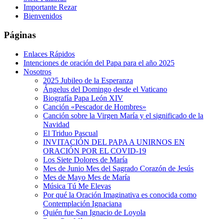
Importante Rezar
Bienvenidos
Páginas
Enlaces Rápidos
Intenciones de oración del Papa para el año 2025
Nosotros
2025 Jubileo de la Esperanza
Ángelus del Domingo desde el Vaticano
Biografía Papa León XIV
Canción «Pescador de Hombres»
Canción sobre la Virgen María y el significado de la
Navidad
El Triduo Pascual
INVITACIÓN DEL PAPA A UNIRNOS EN
ORACIÓN POR EL COVID-19
Los Siete Dolores de María
Mes de Junio Mes del Sagrado Corazón de Jesús
Mes de Mayo Mes de María
Música Tú Me Elevas
Por qué la Oración Imaginativa es conocida como
Contemplación Ignaciana
Quién fue San Ignacio de Loyola