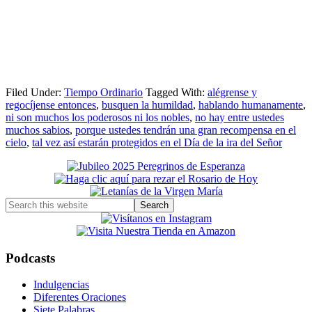
Filed Under:
Tiempo Ordinario
Tagged With:
alégrense y
regocíjense entonces
,
busquen la humildad
,
hablando humanamente
,
ni son muchos los poderosos ni los nobles
,
no hay entre ustedes
muchos sabios
,
porque ustedes tendrán una gran recompensa en el
cielo
,
tal vez así estarán protegidos en el Día de la ira del Señor
Primary
Sidebar
Search
this
website
Podcasts
Indulgencias
Diferentes Oraciones
Siete Palabras