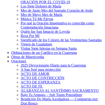
ORACIÓN POR EL COVID-19
Los Siete Dolores de María
Mes de Junio Mes del Sagrado Corazón de Jesús
Mes de Mayo Mes de María
Música Tú Me Elevas
Por qué la Oración Imaginativa es conocida como
Contemplación Ignaciana
Quién fue San Ignacio de Loyola
Reza Por Mí
Significado de los Colores de las Vestimentas Sagradas
Virgen de Guadalupe
Visitar Siete Iglesias en Semana Santa
Obligaciones de un Católico en la Cuaresma
Obras de Misericordia
Oraciones
2025 Devocionario Diario para la Cuaresma
A San José para protección
ACTO DE AMOR
ACTO DE CONTRICCIÓN
ACTO DE ESPERANZA
ACTO DE FE
ALABANZAS AL SANTÍSIMO SACRAMENTO
Bajo Tu Amparo – Sub Tuum Praesidium
Bendición De María Auxiliadora — Compuesta por:
Don Bosco