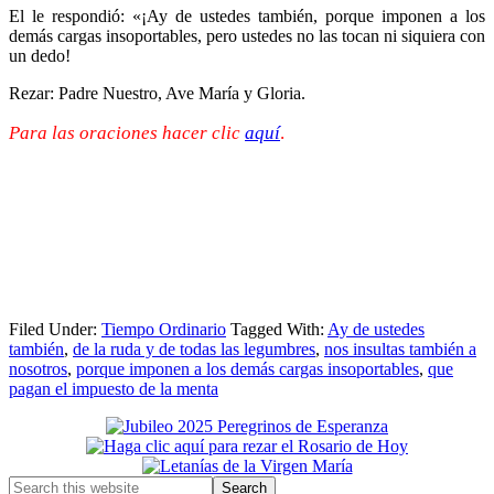
El le respondió: «¡Ay de ustedes también, porque imponen a los
demás cargas insoportables, pero ustedes no las tocan ni siquiera con
un dedo!
Rezar: Padre Nuestro, Ave María y Gloria.
Para las oraciones hacer clic
aquí
.
Filed Under:
Tiempo Ordinario
Tagged With:
Ay de ustedes
también
,
de la ruda y de todas las legumbres
,
nos insultas también a
nosotros
,
porque imponen a los demás cargas insoportables
,
que
pagan el impuesto de la menta
Primary
Sidebar
Search