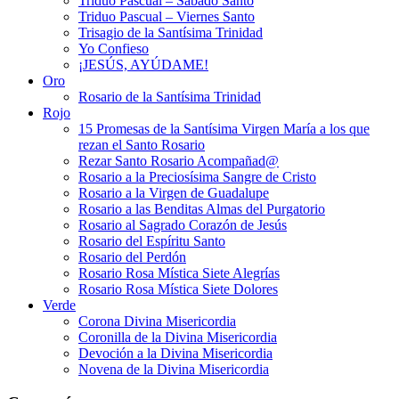
Triduo Pascual – Sábado Santo
Triduo Pascual – Viernes Santo
Trisagio de la Santísima Trinidad
Yo Confieso
¡JESÚS, AYÚDAME!
Oro
Rosario de la Santísima Trinidad
Rojo
15 Promesas de la Santísima Virgen María a los que
rezan el Santo Rosario
Rezar Santo Rosario Acompañad@
Rosario a la Preciosísima Sangre de Cristo
Rosario a la Virgen de Guadalupe
Rosario a las Benditas Almas del Purgatorio
Rosario al Sagrado Corazón de Jesús
Rosario del Espíritu Santo
Rosario del Perdón
Rosario Rosa Mística Siete Alegrías
Rosario Rosa Mística Siete Dolores
Verde
Corona Divina Misericordia
Coronilla de la Divina Misericordia
Devoción a la Divina Misericordia
Novena de la Divina Misericordia