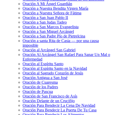
Oración A Mi Ángel Guardián
Oración a Nuestra Bendita Virgen María
Oración a Nuestra Señora de Fátima
Oración a San Juan Pablo II
Oración a San Judas Tadeo
Oración a San Marcos Evangelista
Oración a San Miguel Arcángel
Oración a San Padre Pío de Pietrelcina
Oración a santa Rita de Casia — por una causa
imposible
Oración al Arcángel San Gabriel
Oración Al Arcángel San Rafael Para Sanar Un Mal o
Enfermedad
Oración al Espíritu Santo
Oración al Espíritu Santo en la Navidad
Oración al Sagrado Corazón de Jesús
Oración Antigua a San José
Oración de Cuaresma
Oración de los Padres
Oración de Pascua
Oración de San Francisco de Asís
Oración Delante de un Crucifijo
Oración Para Bendecir La Cena De Navidad
Oración Para Bendecir La Puerta De Tu Casa
Oración Para Bendecir Los Alimentos