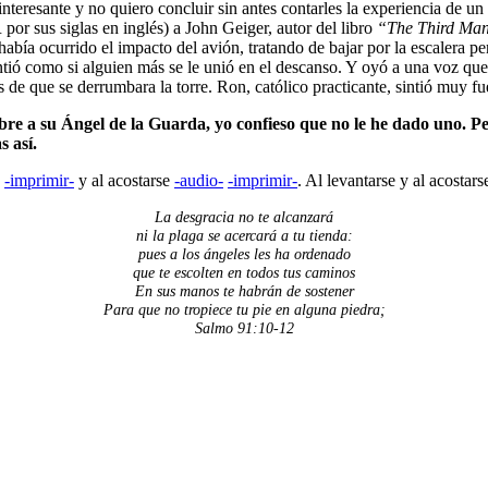
interesante y no quiero concluir sin antes contarles la experiencia de u
or sus siglas en inglés) a John Geiger, autor del libro
“The Third Man 
abía ocurrido el impacto del avión, tratando de bajar por la escalera
tió como si alguien más se le unió en el descanso. Y oyó a una voz que 
es de que se derrumbara la torre. Ron, católico practicante, sintió muy fu
bre a su Ángel de la Guarda, yo confieso que no le he dado uno. 
s así.
-imprimir-
y al acostarse
-audio-
-imprimir-
. Al levantarse y al acostar
La desgracia no te alcanzará
ni la plaga se acercará a tu tienda:
pues a los ángeles les ha ordenado
que te escolten en todos tus caminos
En sus manos te habrán de sostener
Para que no tropiece tu pie en alguna piedra;
Salmo 91:10-12