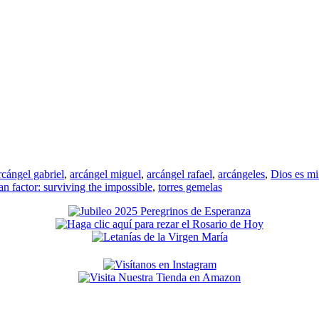
rcángel gabriel
,
arcángel miguel
,
arcángel rafael
,
arcángeles
,
Dios es mi
an factor: surviving the impossible
,
torres gemelas