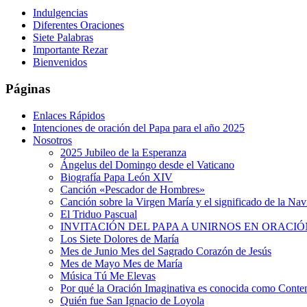
Indulgencias
Diferentes Oraciones
Siete Palabras
Importante Rezar
Bienvenidos
Páginas
Enlaces Rápidos
Intenciones de oración del Papa para el año 2025
Nosotros
2025 Jubileo de la Esperanza
Ángelus del Domingo desde el Vaticano
Biografía Papa León XIV
Canción «Pescador de Hombres»
Canción sobre la Virgen María y el significado de la Na
El Triduo Pascual
INVITACIÓN DEL PAPA A UNIRNOS EN ORACIÓ
Los Siete Dolores de María
Mes de Junio Mes del Sagrado Corazón de Jesús
Mes de Mayo Mes de María
Música Tú Me Elevas
Por qué la Oración Imaginativa es conocida como Conte
Quién fue San Ignacio de Loyola