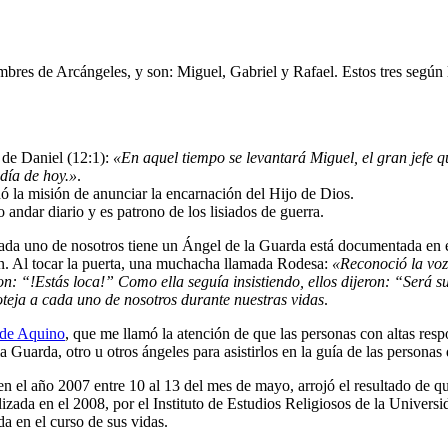
mbres de Arcángeles, y son: Miguel, Gabriel y Rafael. Estos tres según 
 de Daniel (12:1):
«En aquel tiempo se levantará Miguel, el gran jefe qu
día de hoy.»
.
ó la misión de anunciar la encarnación del Hijo de Dios.
 andar diario y es patrono de los lisiados de guerra.
 cada uno de nosotros tiene un Ángel de la Guarda está documentada en
uan. Al tocar la puerta, una muchacha llamada Rodesa:
«Reconoció la voz 
on: “!Estás loca!” Como ella seguía insistiendo, ellos dijeron: “Será 
teja a cada uno de nosotros durante nuestras vidas
.
de Aquino
, que me llamó la atención de que las personas con altas res
 Guarda, otro u otros ángeles para asistirlos en la guía de las person
en el año 2007 entre 10 al 13 del mes de mayo, arrojó el resultado de 
lizada en el 2008, por el Instituto de Estudios Religiosos de la Univers
a en el curso de sus vidas.