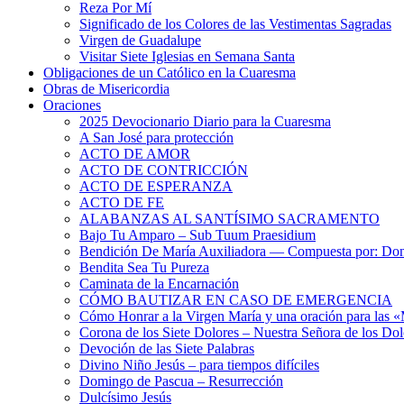
Reza Por Mí
Significado de los Colores de las Vestimentas Sagradas
Virgen de Guadalupe
Visitar Siete Iglesias en Semana Santa
Obligaciones de un Católico en la Cuaresma
Obras de Misericordia
Oraciones
2025 Devocionario Diario para la Cuaresma
A San José para protección
ACTO DE AMOR
ACTO DE CONTRICCIÓN
ACTO DE ESPERANZA
ACTO DE FE
ALABANZAS AL SANTÍSIMO SACRAMENTO
Bajo Tu Amparo – Sub Tuum Praesidium
Bendición De María Auxiliadora — Compuesta por: Do
Bendita Sea Tu Pureza
Caminata de la Encarnación
CÓMO BAUTIZAR EN CASO DE EMERGENCIA
Cómo Honrar a la Virgen María y una oración para las 
Corona de los Siete Dolores – Nuestra Señora de los Dol
Devoción de las Siete Palabras
Divino Niño Jesús – para tiempos difíciles
Domingo de Pascua – Resurrección
Dulcísimo Jesús