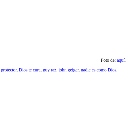
Foto de:
aquí
.
 protector
,
Dios te cura
,
guy raz
,
john geiger
,
nadie es como Dios
,