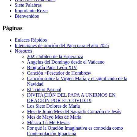
Siete Palabras
Importante Rezar
Bienvenidos
Páginas
Enlaces Rápidos
Intenciones de oración del Papa para el año 2025
Nosotros
2025 Jubileo de la Esperanza
Ángelus del Domingo desde el Vaticano
Biografía Papa León XIV
Canción «Pescador de Hombres»
Canción sobre la Virgen María y el significado de la
Navidad
El Triduo Pascual
INVITACIÓN DEL PAPA A UNIRNOS EN
ORACIÓN POR EL COVID-19
Los Siete Dolores de María
Mes de Junio Mes del Sagrado Corazón de Jesús
Mes de Mayo Mes de María
Música Tú Me Elevas
Por qué la Oración Imaginativa es conocida como
Contemplación Ignaciana