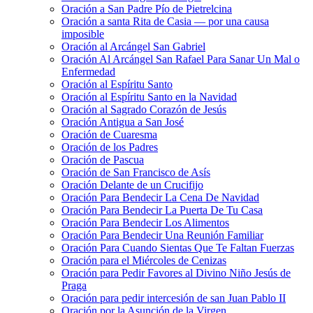
Oración a San Padre Pío de Pietrelcina
Oración a santa Rita de Casia — por una causa
imposible
Oración al Arcángel San Gabriel
Oración Al Arcángel San Rafael Para Sanar Un Mal o
Enfermedad
Oración al Espíritu Santo
Oración al Espíritu Santo en la Navidad
Oración al Sagrado Corazón de Jesús
Oración Antigua a San José
Oración de Cuaresma
Oración de los Padres
Oración de Pascua
Oración de San Francisco de Asís
Oración Delante de un Crucifijo
Oración Para Bendecir La Cena De Navidad
Oración Para Bendecir La Puerta De Tu Casa
Oración Para Bendecir Los Alimentos
Oración Para Bendecir Una Reunión Familiar
Oración Para Cuando Sientas Que Te Faltan Fuerzas
Oración para el Miércoles de Cenizas
Oración para Pedir Favores al Divino Niño Jesús de
Praga
Oración para pedir intercesión de san Juan Pablo II
Oración por la Asunción de la Virgen