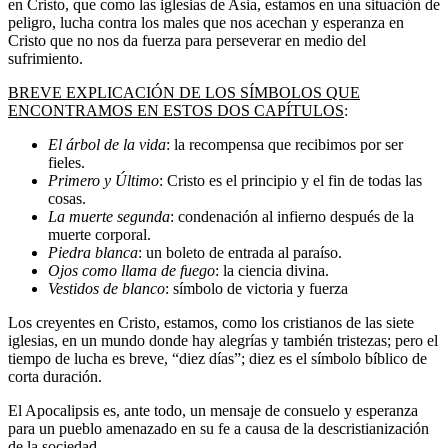
en Cristo, que como las iglesias de Asia, estamos en una situación de
peligro, lucha contra los males que nos acechan y esperanza en
Cristo que no nos da fuerza para perseverar en medio del
sufrimiento.
BREVE EXPLICACIÓN DE LOS SÍMBOLOS QUE
ENCONTRAMOS EN ESTOS DOS CAPÍTULOS
:
El árbol de la vida
: la recompensa que recibimos por ser
fieles.
Primero y Último
: Cristo es el principio y el fin de todas las
cosas.
La muerte segunda
: condenación al infierno después de la
muerte corporal.
Piedra blanca
: un boleto de entrada al paraíso.
Ojos como llama de fuego
: la ciencia divina.
Vestidos de blanco
: símbolo de victoria y fuerza
Los creyentes en Cristo, estamos, como los cristianos de las siete
iglesias, en un mundo donde hay alegrías y también tristezas; pero el
tiempo de lucha es breve, “diez días”; diez es el símbolo bíblico de
corta duración.
El Apocalipsis es, ante todo, un mensaje de consuelo y esperanza
para un pueblo amenazado en su fe a causa de la descristianización
de la sociedad.