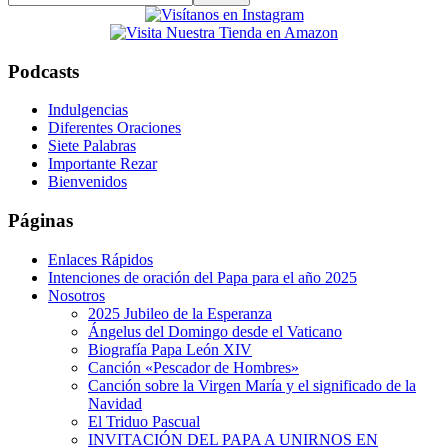
this
website
Podcasts
Indulgencias
Diferentes Oraciones
Siete Palabras
Importante Rezar
Bienvenidos
Páginas
Enlaces Rápidos
Intenciones de oración del Papa para el año 2025
Nosotros
2025 Jubileo de la Esperanza
Ángelus del Domingo desde el Vaticano
Biografía Papa León XIV
Canción «Pescador de Hombres»
Canción sobre la Virgen María y el significado de la
Navidad
El Triduo Pascual
INVITACIÓN DEL PAPA A UNIRNOS EN