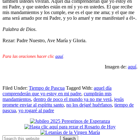
también ustedes vivirán. Aquel día comprenderán que yo estoy en
mi Padre, y que ustedes están en mí y yo en ustedes. El que recibe
mis mandamientos y los cumple, ese es el que me ama; y el que me
ama será amado por mi Padre, y yo lo amaré y me manifestaré a él».
Palabra de Dios
.
Rezar: Padre Nuestro, Ave María y Gloria.
Para las oraciones hacer clic
aquí
.
Imagen de:
aquí
.
Filed Under:
Tiempo de Pascua
Tagged With:
aquel día
comprenderán que yo estoy en mi padre
,
cumplirán mis
mandamientos
,
dentro de poco el mundo ya no me verá
,
jesús
promete enviar al espíritu santo
,
no los dejaré huérfanos
,
tiempo de
pascua
,
yo rogaré al padre
Primary
Sidebar
Search