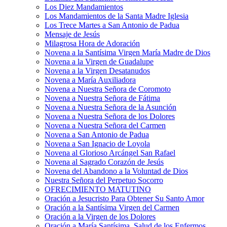
Los Diez Mandamientos
Los Mandamientos de la Santa Madre Iglesia
Los Trece Martes a San Antonio de Padua
Mensaje de Jesús
Milagrosa Hora de Adoración
Novena a la Santísima Virgen María Madre de Dios
Novena a la Virgen de Guadalupe
Novena a la Virgen Desatanudos
Novena a María Auxiliadora
Novena a Nuestra Señora de Coromoto
Novena a Nuestra Señora de Fátima
Novena a Nuestra Señora de la Asunción
Novena a Nuestra Señora de los Dolores
Novena a Nuestra Señora del Carmen
Novena a San Antonio de Padua
Novena a San Ignacio de Loyola
Novena al Glorioso Arcángel San Rafael
Novena al Sagrado Corazón de Jesús
Novena del Abandono a la Voluntad de Dios
Nuestra Señora del Perpetuo Socorro
OFRECIMIENTO MATUTINO
Oración a Jesucristo Para Obtener Su Santo Amor
Oración a la Santísima Virgen del Carmen
Oración a la Virgen de los Dolores
Oración a María Santísima, Salud de los Enfermos