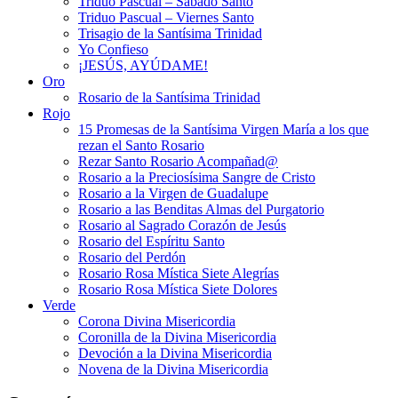
Triduo Pascual – Sábado Santo
Triduo Pascual – Viernes Santo
Trisagio de la Santísima Trinidad
Yo Confieso
¡JESÚS, AYÚDAME!
Oro
Rosario de la Santísima Trinidad
Rojo
15 Promesas de la Santísima Virgen María a los que
rezan el Santo Rosario
Rezar Santo Rosario Acompañad@
Rosario a la Preciosísima Sangre de Cristo
Rosario a la Virgen de Guadalupe
Rosario a las Benditas Almas del Purgatorio
Rosario al Sagrado Corazón de Jesús
Rosario del Espíritu Santo
Rosario del Perdón
Rosario Rosa Mística Siete Alegrías
Rosario Rosa Mística Siete Dolores
Verde
Corona Divina Misericordia
Coronilla de la Divina Misericordia
Devoción a la Divina Misericordia
Novena de la Divina Misericordia