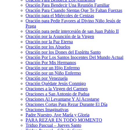
Oración Para Bendecir Una Reunión Familiar
Oración Para Cuando Sientas Que Te Faltan Fuerzas
Oración para el Miércoles de Cenizas
Oración para Pedir Favores al Divino Niño Jesús de
Praga
Oración para pedir intercesión de san Juan Pablo II
Oración por la Asunción de la Virgen
Oración por la Paz Eterna
Oración por los Abuelos
Oración por los Dones del Espíritu Santo
Oración Por Los Santos Inocentes Del Mundo Actual
Oración Por Mis Hermanos
Oración por un Hijo Enfermo
Oración por un Niño Enfermo
Oración por Venezuela
Oración Quédate Jesús Conmigo
Oraciones a la Virgen del Carmen
Oraciones a San Antonio de Padua
Oraciones Al Levantarse Y Al Acostarse
Oraciones Cortas Para Rezar Durante El Día
Oraciones Imaginativas
Padre Nuestro, Ave María y Gloria
PARA REZAR EN TODO MOMENTO
Triduo Pascual – Jueves Santo