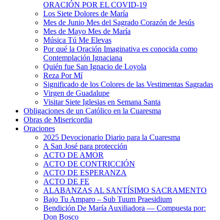
ORACIÓN POR EL COVID-19
Los Siete Dolores de María
Mes de Junio Mes del Sagrado Corazón de Jesús
Mes de Mayo Mes de María
Música Tú Me Elevas
Por qué la Oración Imaginativa es conocida como
Contemplación Ignaciana
Quién fue San Ignacio de Loyola
Reza Por Mí
Significado de los Colores de las Vestimentas Sagradas
Virgen de Guadalupe
Visitar Siete Iglesias en Semana Santa
Obligaciones de un Católico en la Cuaresma
Obras de Misericordia
Oraciones
2025 Devocionario Diario para la Cuaresma
A San José para protección
ACTO DE AMOR
ACTO DE CONTRICCIÓN
ACTO DE ESPERANZA
ACTO DE FE
ALABANZAS AL SANTÍSIMO SACRAMENTO
Bajo Tu Amparo – Sub Tuum Praesidium
Bendición De María Auxiliadora — Compuesta por:
Don Bosco