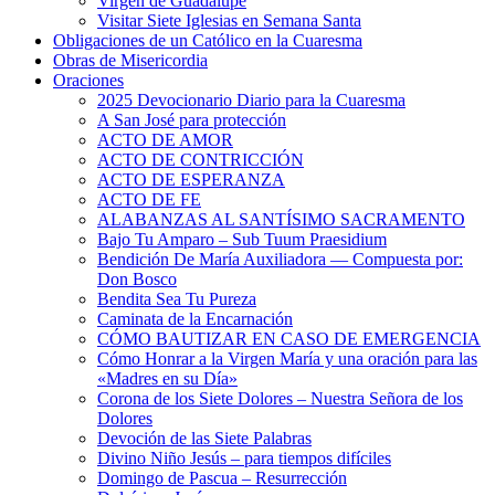
Virgen de Guadalupe
Visitar Siete Iglesias en Semana Santa
Obligaciones de un Católico en la Cuaresma
Obras de Misericordia
Oraciones
2025 Devocionario Diario para la Cuaresma
A San José para protección
ACTO DE AMOR
ACTO DE CONTRICCIÓN
ACTO DE ESPERANZA
ACTO DE FE
ALABANZAS AL SANTÍSIMO SACRAMENTO
Bajo Tu Amparo – Sub Tuum Praesidium
Bendición De María Auxiliadora — Compuesta por:
Don Bosco
Bendita Sea Tu Pureza
Caminata de la Encarnación
CÓMO BAUTIZAR EN CASO DE EMERGENCIA
Cómo Honrar a la Virgen María y una oración para las
«Madres en su Día»
Corona de los Siete Dolores – Nuestra Señora de los
Dolores
Devoción de las Siete Palabras
Divino Niño Jesús – para tiempos difíciles
Domingo de Pascua – Resurrección