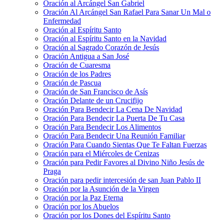
Oración al Arcángel San Gabriel
Oración Al Arcángel San Rafael Para Sanar Un Mal o
Enfermedad
Oración al Espíritu Santo
Oración al Espíritu Santo en la Navidad
Oración al Sagrado Corazón de Jesús
Oración Antigua a San José
Oración de Cuaresma
Oración de los Padres
Oración de Pascua
Oración de San Francisco de Asís
Oración Delante de un Crucifijo
Oración Para Bendecir La Cena De Navidad
Oración Para Bendecir La Puerta De Tu Casa
Oración Para Bendecir Los Alimentos
Oración Para Bendecir Una Reunión Familiar
Oración Para Cuando Sientas Que Te Faltan Fuerzas
Oración para el Miércoles de Cenizas
Oración para Pedir Favores al Divino Niño Jesús de
Praga
Oración para pedir intercesión de san Juan Pablo II
Oración por la Asunción de la Virgen
Oración por la Paz Eterna
Oración por los Abuelos
Oración por los Dones del Espíritu Santo