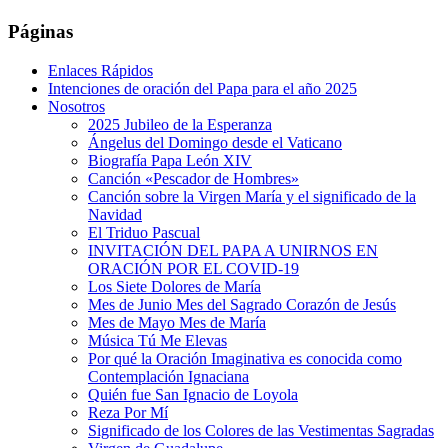
Páginas
Enlaces Rápidos
Intenciones de oración del Papa para el año 2025
Nosotros
2025 Jubileo de la Esperanza
Ángelus del Domingo desde el Vaticano
Biografía Papa León XIV
Canción «Pescador de Hombres»
Canción sobre la Virgen María y el significado de la
Navidad
El Triduo Pascual
INVITACIÓN DEL PAPA A UNIRNOS EN
ORACIÓN POR EL COVID-19
Los Siete Dolores de María
Mes de Junio Mes del Sagrado Corazón de Jesús
Mes de Mayo Mes de María
Música Tú Me Elevas
Por qué la Oración Imaginativa es conocida como
Contemplación Ignaciana
Quién fue San Ignacio de Loyola
Reza Por Mí
Significado de los Colores de las Vestimentas Sagradas