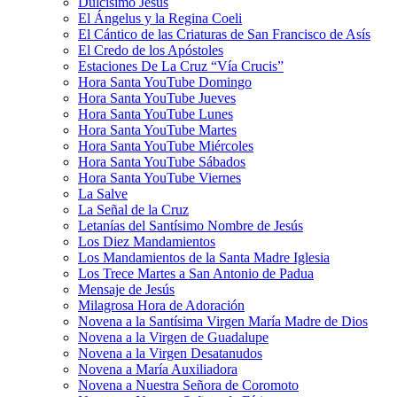
Dulcísimo Jesús
El Ángelus y la Regina Coeli
El Cántico de las Criaturas de San Francisco de Asís
El Credo de los Apóstoles
Estaciones De La Cruz “Vía Crucis”
Hora Santa YouTube Domingo
Hora Santa YouTube Jueves
Hora Santa YouTube Lunes
Hora Santa YouTube Martes
Hora Santa YouTube Miércoles
Hora Santa YouTube Sábados
Hora Santa YouTube Viernes
La Salve
La Señal de la Cruz
Letanías del Santísimo Nombre de Jesús
Los Diez Mandamientos
Los Mandamientos de la Santa Madre Iglesia
Los Trece Martes a San Antonio de Padua
Mensaje de Jesús
Milagrosa Hora de Adoración
Novena a la Santísima Virgen María Madre de Dios
Novena a la Virgen de Guadalupe
Novena a la Virgen Desatanudos
Novena a María Auxiliadora
Novena a Nuestra Señora de Coromoto