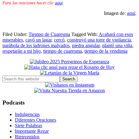
Para las oraciones hacer clic
aquí
.
Imagen de:
aquí
.
Filed Under:
Tiempo de Cuaresma
Tagged With:
Acabará con esos
miserables
,
cavó un lagar
,
cercó
,
construyó una torre de vigilancia
,
parábola de los ladrones malvados
,
piedra angular
,
plantó una viña
,
respetarán a mi hijo
,
tiempo de cuaresma
,
tiempo de la vendimia
Primary
Sidebar
Search
this
website
Podcasts
Indulgencias
Diferentes Oraciones
Siete Palabras
Importante Rezar
Bienvenidos