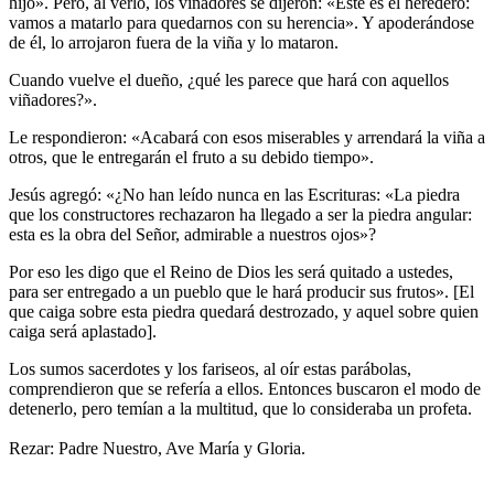
hijo». Pero, al verlo, los viñadores se dijeron: «Este es el heredero:
vamos a matarlo para quedarnos con su herencia». Y apoderándose
de él, lo arrojaron fuera de la viña y lo mataron.
Cuando vuelve el dueño, ¿qué les parece que hará con aquellos
viñadores?».
Le respondieron: «Acabará con esos miserables y arrendará la viña a
otros, que le entregarán el fruto a su debido tiempo».
Jesús agregó: «¿No han leído nunca en las Escrituras: «La piedra
que los constructores rechazaron ha llegado a ser la piedra angular:
esta es la obra del Señor, admirable a nuestros ojos»?
Por eso les digo que el Reino de Dios les será quitado a ustedes,
para ser entregado a un pueblo que le hará producir sus frutos». [El
que caiga sobre esta piedra quedará destrozado, y aquel sobre quien
caiga será aplastado].
Los sumos sacerdotes y los fariseos, al oír estas parábolas,
comprendieron que se refería a ellos. Entonces buscaron el modo de
detenerlo, pero temían a la multitud, que lo consideraba un profeta.
Rezar: Padre Nuestro, Ave María y Gloria.