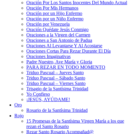
Oración Por Los Santos Inocentes Del Mundo Actual
Oración Por Mis Hermanos
Oración por un Hijo Enfermo
Oración por un Niño Enfermo
Oración por Venezuela
Oración Quédate Jesús Conmigo
Oraciones a la Virgen del Carmen
Oraciones a San Antonio de Padua
Oraciones Al Levantarse Y Al Acostarse
Oraciones Cortas Para Rezar Durante El Día
Oraciones Imaginativas
Padre Nuestro, Ave María y Gloria
PARA REZAR EN TODO MOMENTO
Triduo Pascual – Jueves Santo
Triduo Pascual – Sábado Santo
Triduo Pascual – Viernes Santo
Trisagio de la Santísima Trinidad
Yo Confieso
¡JESÚS, AYÚDAME!
Oro
Rosario de la Santísima Trinidad
Rojo
15 Promesas de la Santísima Virgen María a los que
rezan el Santo Rosario
Rezar Santo Rosario Acompañad@