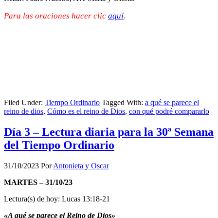
Para las oraciones hacer clic
aquí
.
Filed Under:
Tiempo Ordinario
Tagged With:
a qué se parece el
reino de dios
,
Cómo es el reino de Dios
,
con qué podré compararlo
Día 3 – Lectura diaria para la 30ª Semana
del Tiempo Ordinario
31/10/2023
Por
Antonieta y Oscar
MARTES – 31/10/23
Lectura(s) de hoy: Lucas 13:18-21
«A qué se parece el Reino de Dios»