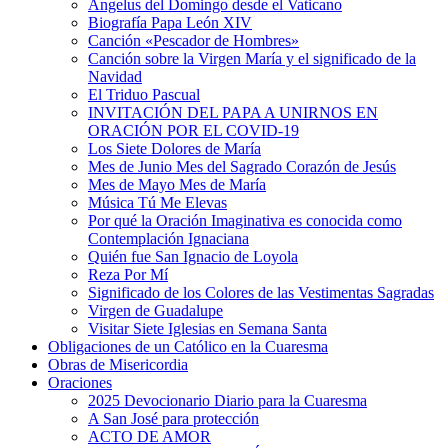
Ángelus del Domingo desde el Vaticano
Biografía Papa León XIV
Canción «Pescador de Hombres»
Canción sobre la Virgen María y el significado de la
Navidad
El Triduo Pascual
INVITACIÓN DEL PAPA A UNIRNOS EN
ORACIÓN POR EL COVID-19
Los Siete Dolores de María
Mes de Junio Mes del Sagrado Corazón de Jesús
Mes de Mayo Mes de María
Música Tú Me Elevas
Por qué la Oración Imaginativa es conocida como
Contemplación Ignaciana
Quién fue San Ignacio de Loyola
Reza Por Mí
Significado de los Colores de las Vestimentas Sagradas
Virgen de Guadalupe
Visitar Siete Iglesias en Semana Santa
Obligaciones de un Católico en la Cuaresma
Obras de Misericordia
Oraciones
2025 Devocionario Diario para la Cuaresma
A San José para protección
ACTO DE AMOR