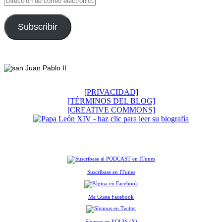
de
correo
electrónico
Subscribir
Footer
[PRIVACIDAD]
[TÉRMINOS DEL BLOG]
[CREATIVE COMMONS]
Suscríbase en ITunes
Me Gusta Facebook
Síganos en EQUIS (X)