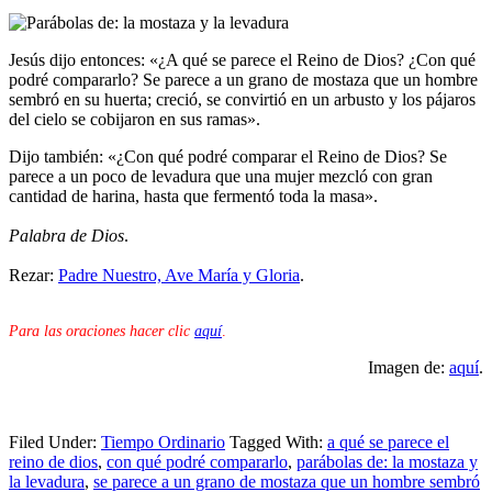
Jesús dijo entonces: «¿A qué se parece el Reino de Dios? ¿Con qué
podré compararlo? Se parece a un grano de mostaza que un hombre
sembró en su huerta; creció, se convirtió en un arbusto y los pájaros
del cielo se cobijaron en sus ramas».
Dijo también: «¿Con qué podré comparar el Reino de Dios? Se
parece a un poco de levadura que una mujer mezcló con gran
cantidad de harina, hasta que fermentó toda la masa».
Palabra de Dios
.
Rezar:
Padre Nuestro, Ave María y Gloria
.
Para las oraciones hacer clic
aquí
.
Imagen de:
aquí
.
Filed Under:
Tiempo Ordinario
Tagged With:
a qué se parece el
reino de dios
,
con qué podré compararlo
,
parábolas de: la mostaza y
la levadura
,
se parece a un grano de mostaza que un hombre sembró