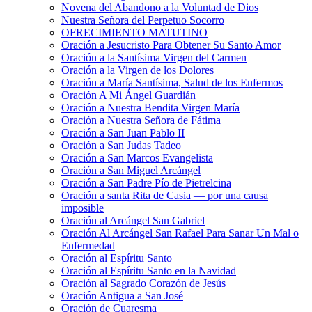
Novena del Abandono a la Voluntad de Dios
Nuestra Señora del Perpetuo Socorro
OFRECIMIENTO MATUTINO
Oración a Jesucristo Para Obtener Su Santo Amor
Oración a la Santísima Virgen del Carmen
Oración a la Virgen de los Dolores
Oración a María Santísima, Salud de los Enfermos
Oración A Mi Ángel Guardián
Oración a Nuestra Bendita Virgen María
Oración a Nuestra Señora de Fátima
Oración a San Juan Pablo II
Oración a San Judas Tadeo
Oración a San Marcos Evangelista
Oración a San Miguel Arcángel
Oración a San Padre Pío de Pietrelcina
Oración a santa Rita de Casia — por una causa
imposible
Oración al Arcángel San Gabriel
Oración Al Arcángel San Rafael Para Sanar Un Mal o
Enfermedad
Oración al Espíritu Santo
Oración al Espíritu Santo en la Navidad
Oración al Sagrado Corazón de Jesús
Oración Antigua a San José
Oración de Cuaresma