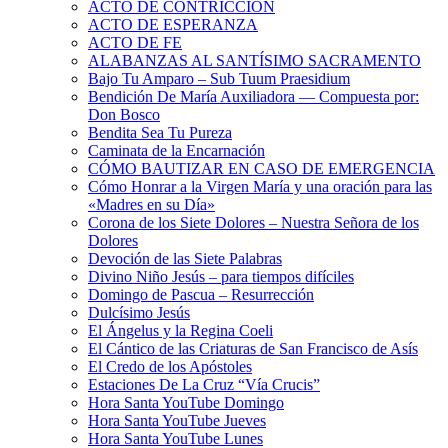
ACTO DE CONTRICCIÓN
ACTO DE ESPERANZA
ACTO DE FE
ALABANZAS AL SANTÍSIMO SACRAMENTO
Bajo Tu Amparo – Sub Tuum Praesidium
Bendición De María Auxiliadora — Compuesta por:
Don Bosco
Bendita Sea Tu Pureza
Caminata de la Encarnación
CÓMO BAUTIZAR EN CASO DE EMERGENCIA
Cómo Honrar a la Virgen María y una oración para las
«Madres en su Día»
Corona de los Siete Dolores – Nuestra Señora de los
Dolores
Devoción de las Siete Palabras
Divino Niño Jesús – para tiempos difíciles
Domingo de Pascua – Resurrección
Dulcísimo Jesús
El Ángelus y la Regina Coeli
El Cántico de las Criaturas de San Francisco de Asís
El Credo de los Apóstoles
Estaciones De La Cruz “Vía Crucis”
Hora Santa YouTube Domingo
Hora Santa YouTube Jueves
Hora Santa YouTube Lunes