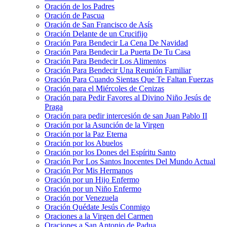
Oración de los Padres
Oración de Pascua
Oración de San Francisco de Asís
Oración Delante de un Crucifijo
Oración Para Bendecir La Cena De Navidad
Oración Para Bendecir La Puerta De Tu Casa
Oración Para Bendecir Los Alimentos
Oración Para Bendecir Una Reunión Familiar
Oración Para Cuando Sientas Que Te Faltan Fuerzas
Oración para el Miércoles de Cenizas
Oración para Pedir Favores al Divino Niño Jesús de
Praga
Oración para pedir intercesión de san Juan Pablo II
Oración por la Asunción de la Virgen
Oración por la Paz Eterna
Oración por los Abuelos
Oración por los Dones del Espíritu Santo
Oración Por Los Santos Inocentes Del Mundo Actual
Oración Por Mis Hermanos
Oración por un Hijo Enfermo
Oración por un Niño Enfermo
Oración por Venezuela
Oración Quédate Jesús Conmigo
Oraciones a la Virgen del Carmen
Oraciones a San Antonio de Padua