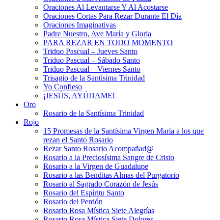
Oraciones Al Levantarse Y Al Acostarse
Oraciones Cortas Para Rezar Durante El Día
Oraciones Imaginativas
Padre Nuestro, Ave María y Gloria
PARA REZAR EN TODO MOMENTO
Triduo Pascual – Jueves Santo
Triduo Pascual – Sábado Santo
Triduo Pascual – Viernes Santo
Trisagio de la Santísima Trinidad
Yo Confieso
¡JESÚS, AYÚDAME!
Oro
Rosario de la Santísima Trinidad
Rojo
15 Promesas de la Santísima Virgen María a los que
rezan el Santo Rosario
Rezar Santo Rosario Acompañad@
Rosario a la Preciosísima Sangre de Cristo
Rosario a la Virgen de Guadalupe
Rosario a las Benditas Almas del Purgatorio
Rosario al Sagrado Corazón de Jesús
Rosario del Espíritu Santo
Rosario del Perdón
Rosario Rosa Mística Siete Alegrías
Rosario Rosa Mística Siete Dolores