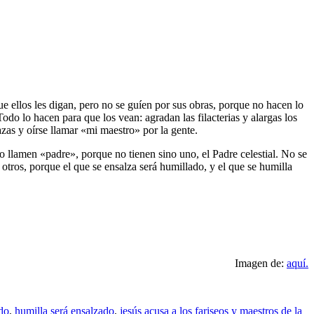
ue ellos les digan, pero no se guíen por sus obras, porque no hacen lo
do lo hacen para que los vean: agradan las filacterias y alargas los
azas y oírse llamar «mi maestro» por la gente.
llamen «padre», porque no tienen sino uno, el Padre celestial. No se
otros, porque el que se ensalza será humillado, y el que se humilla
Imagen de:
aquí.
ado
,
humilla será ensalzado
,
jesús acusa a los fariseos y maestros de la