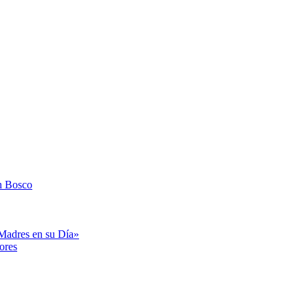
n Bosco
«Madres en su Día»
ores