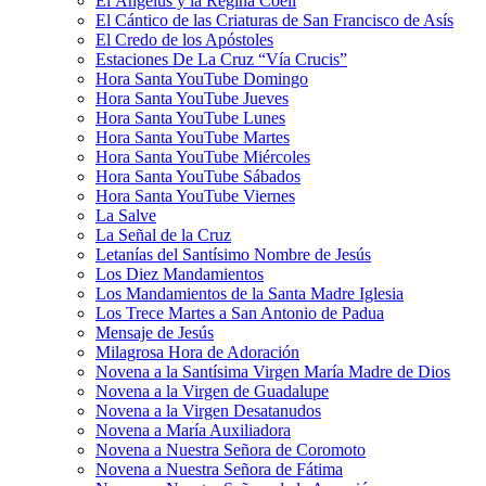
El Ángelus y la Regina Coeli
El Cántico de las Criaturas de San Francisco de Asís
El Credo de los Apóstoles
Estaciones De La Cruz “Vía Crucis”
Hora Santa YouTube Domingo
Hora Santa YouTube Jueves
Hora Santa YouTube Lunes
Hora Santa YouTube Martes
Hora Santa YouTube Miércoles
Hora Santa YouTube Sábados
Hora Santa YouTube Viernes
La Salve
La Señal de la Cruz
Letanías del Santísimo Nombre de Jesús
Los Diez Mandamientos
Los Mandamientos de la Santa Madre Iglesia
Los Trece Martes a San Antonio de Padua
Mensaje de Jesús
Milagrosa Hora de Adoración
Novena a la Santísima Virgen María Madre de Dios
Novena a la Virgen de Guadalupe
Novena a la Virgen Desatanudos
Novena a María Auxiliadora
Novena a Nuestra Señora de Coromoto
Novena a Nuestra Señora de Fátima