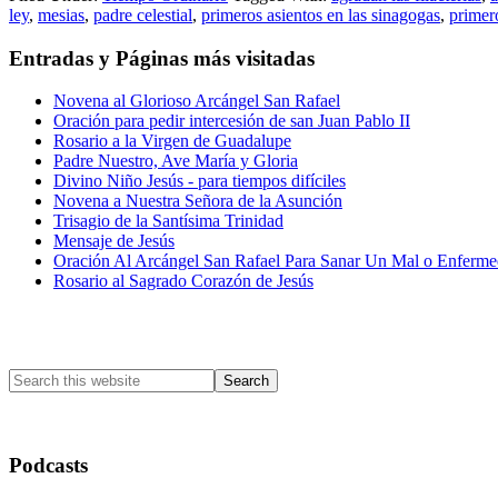
ley
,
mesias
,
padre celestial
,
primeros asientos en las sinagogas
,
primer
Entradas y Páginas más visitadas
Novena al Glorioso Arcángel San Rafael
Oración para pedir intercesión de san Juan Pablo II
Rosario a la Virgen de Guadalupe
Padre Nuestro, Ave María y Gloria
Divino Niño Jesús - para tiempos difíciles
Novena a Nuestra Señora de la Asunción
Trisagio de la Santísima Trinidad
Mensaje de Jesús
Oración Al Arcángel San Rafael Para Sanar Un Mal o Enferm
Rosario al Sagrado Corazón de Jesús
Primary
Sidebar
Search
this
website
Podcasts