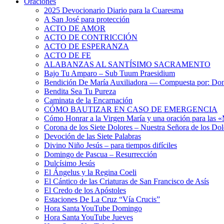
Oraciones
2025 Devocionario Diario para la Cuaresma
A San José para protección
ACTO DE AMOR
ACTO DE CONTRICCIÓN
ACTO DE ESPERANZA
ACTO DE FE
ALABANZAS AL SANTÍSIMO SACRAMENTO
Bajo Tu Amparo – Sub Tuum Praesidium
Bendición De María Auxiliadora — Compuesta por: Do
Bendita Sea Tu Pureza
Caminata de la Encarnación
CÓMO BAUTIZAR EN CASO DE EMERGENCIA
Cómo Honrar a la Virgen María y una oración para las 
Corona de los Siete Dolores – Nuestra Señora de los Dol
Devoción de las Siete Palabras
Divino Niño Jesús – para tiempos difíciles
Domingo de Pascua – Resurrección
Dulcísimo Jesús
El Ángelus y la Regina Coeli
El Cántico de las Criaturas de San Francisco de Asís
El Credo de los Apóstoles
Estaciones De La Cruz “Vía Crucis”
Hora Santa YouTube Domingo
Hora Santa YouTube Jueves