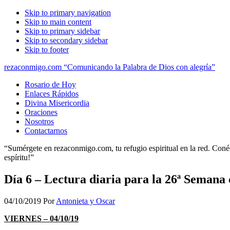
Skip to primary navigation
Skip to main content
Skip to primary sidebar
Skip to secondary sidebar
Skip to footer
rezaconmigo.com “Comunicando la Palabra de Dios con alegría”
Rosario de Hoy
Enlaces Rápidos
Divina Misericordia
Oraciones
Nosotros
Contactarnos
“Sumérgete en rezaconmigo.com, tu refugio espiritual en la red. Conécta
espíritu!”
Día 6 – Lectura diaria para la 26ª Semana
04/10/2019
Por
Antonieta y Oscar
VIERNES – 04/10/19