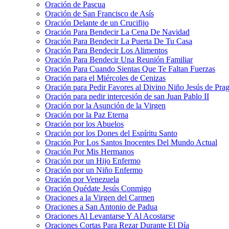
Oración de Pascua
Oración de San Francisco de Asís
Oración Delante de un Crucifijo
Oración Para Bendecir La Cena De Navidad
Oración Para Bendecir La Puerta De Tu Casa
Oración Para Bendecir Los Alimentos
Oración Para Bendecir Una Reunión Familiar
Oración Para Cuando Sientas Que Te Faltan Fuerzas
Oración para el Miércoles de Cenizas
Oración para Pedir Favores al Divino Niño Jesús de Pra
Oración para pedir intercesión de san Juan Pablo II
Oración por la Asunción de la Virgen
Oración por la Paz Eterna
Oración por los Abuelos
Oración por los Dones del Espíritu Santo
Oración Por Los Santos Inocentes Del Mundo Actual
Oración Por Mis Hermanos
Oración por un Hijo Enfermo
Oración por un Niño Enfermo
Oración por Venezuela
Oración Quédate Jesús Conmigo
Oraciones a la Virgen del Carmen
Oraciones a San Antonio de Padua
Oraciones Al Levantarse Y Al Acostarse
Oraciones Cortas Para Rezar Durante El Día