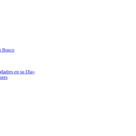
n Bosco
«Madres en su Día»
ores