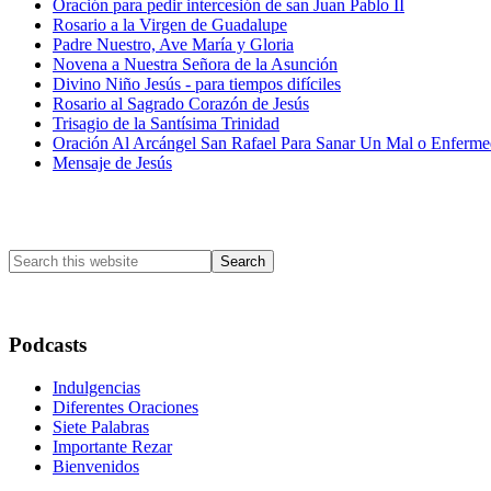
Oración para pedir intercesión de san Juan Pablo II
Rosario a la Virgen de Guadalupe
Padre Nuestro, Ave María y Gloria
Novena a Nuestra Señora de la Asunción
Divino Niño Jesús - para tiempos difíciles
Rosario al Sagrado Corazón de Jesús
Trisagio de la Santísima Trinidad
Oración Al Arcángel San Rafael Para Sanar Un Mal o Enferm
Mensaje de Jesús
Primary
Sidebar
Search
this
website
Podcasts
Indulgencias
Diferentes Oraciones
Siete Palabras
Importante Rezar
Bienvenidos