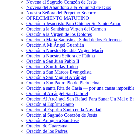
Novena al Sagrado Corazón de Jesús
Novena del Abandono a la Voluntad de Dios
Nuestra Señora del Perpetuo Socorro
OFRECIMIENTO MATUTINO
Oración a Jesucristo Para Obtener Su Santo Amor
Oración a la Santísima Virgen del Carmen
Oración a la Virgen de los Dolores
Oración a María Santísima, Salud de los Enfermos
Oración A Mi Ángel Guardián
Oración a Nuestra Bendita Virgen María
Oración a Nuestra Señora de Fátima
Oración a San Juan Pablo II
Oración a San Judas Tadeo
Oración a San Marcos Evangelista
Oración a San Miguel Arcángel
Oración a San Padre Pío de Pietrelcina
Oración a santa Rita de Casia — por una causa imposibl
Oración al Arcángel San Gabriel
Oración Al Arcángel San Rafael Para Sanar Un Mal o E
Oración al Espíritu Santo
Oración al Espíritu Santo en la Navidad
Oración al Sagrado Corazón de Jesús
Oración Antigua a San José
Oración de Cuaresma
Oración de los Padres