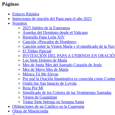
Páginas
Enlaces Rápidos
Intenciones de oración del Papa para el año 2025
Nosotros
2025 Jubileo de la Esperanza
Ángelus del Domingo desde el Vaticano
Biografía Papa León XIV
Canción «Pescador de Hombres»
Canción sobre la Virgen María y el significado de la Na
El Triduo Pascual
INVITACIÓN DEL PAPA A UNIRNOS EN ORACIÓ
Los Siete Dolores de María
Mes de Junio Mes del Sagrado Corazón de Jesús
Mes de Mayo Mes de María
Música Tú Me Elevas
Por qué la Oración Imaginativa es conocida como Conte
Quién fue San Ignacio de Loyola
Reza Por Mí
Significado de los Colores de las Vestimentas Sagradas
Virgen de Guadalupe
Visitar Siete Iglesias en Semana Santa
Obligaciones de un Católico en la Cuaresma
Obras de Misericordia