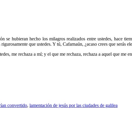
dón se hubieran hecho los milagros realizados entre ustedes, hace tie
s rigurosamente que ustedes. Y tú, Cafarnaún, ¿acaso crees que serás elev
stedes, me rechaza a mí; y el que me rechaza, rechaza a aquel que me en
rían convertido
,
lamentación de jesús por las ciudades de galilea