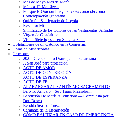
Mes de Mayo Mes de María
Música Tú Me Elevas
Por qué la Oración Imaginativa es conocida como
Contemplación Ignaciana
Quién fue San Ignacio de Loyola
Reza Por Mí
Significado de los Colores de las Vestimentas Sagradas
Virgen de Guadalupe
Visitar Siete Iglesias en Semana Santa
Obligaciones de un Católico en la Cuaresma
Obras de Misericordia
Oraciones
2025 Devocionario Diario para la Cuaresma
A San José para protección
ACTO DE AMOR
ACTO DE CONTRICCIÓN
ACTO DE ESPERANZA
ACTO DE FE
ALABANZAS AL SANTÍSIMO SACRAMENTO
Bajo Tu Amparo – Sub Tuum Praesidium
Bendición De María Auxiliadora — Compuesta por:
Don Bosco
Bendita Sea Tu Pureza
Caminata de la Encarnación
CÓMO BAUTIZAR EN CASO DE EMERGENCIA