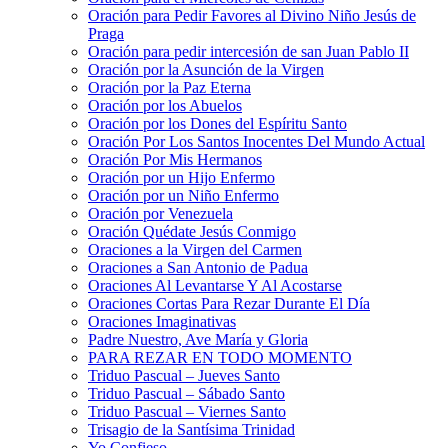
Oración para Pedir Favores al Divino Niño Jesús de
Praga
Oración para pedir intercesión de san Juan Pablo II
Oración por la Asunción de la Virgen
Oración por la Paz Eterna
Oración por los Abuelos
Oración por los Dones del Espíritu Santo
Oración Por Los Santos Inocentes Del Mundo Actual
Oración Por Mis Hermanos
Oración por un Hijo Enfermo
Oración por un Niño Enfermo
Oración por Venezuela
Oración Quédate Jesús Conmigo
Oraciones a la Virgen del Carmen
Oraciones a San Antonio de Padua
Oraciones Al Levantarse Y Al Acostarse
Oraciones Cortas Para Rezar Durante El Día
Oraciones Imaginativas
Padre Nuestro, Ave María y Gloria
PARA REZAR EN TODO MOMENTO
Triduo Pascual – Jueves Santo
Triduo Pascual – Sábado Santo
Triduo Pascual – Viernes Santo
Trisagio de la Santísima Trinidad
Yo Confieso