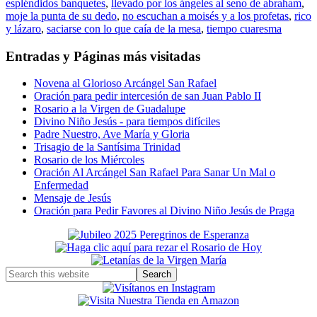
espléndidos banquetes
,
llevado por los ángeles al seno de abraham
,
moje la punta de su dedo
,
no escuchan a moisés y a los profetas
,
rico
y lázaro
,
saciarse con lo que caía de la mesa
,
tiempo cuaresma
Entradas y Páginas más visitadas
Novena al Glorioso Arcángel San Rafael
Oración para pedir intercesión de san Juan Pablo II
Rosario a la Virgen de Guadalupe
Divino Niño Jesús - para tiempos difíciles
Padre Nuestro, Ave María y Gloria
Trisagio de la Santísima Trinidad
Rosario de los Miércoles
Oración Al Arcángel San Rafael Para Sanar Un Mal o
Enfermedad
Mensaje de Jesús
Oración para Pedir Favores al Divino Niño Jesús de Praga
Primary
Sidebar
Search
this
website