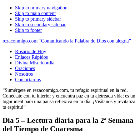
Skip to primary navigation
Skip to main content
Skip to primary sidebar
Skip to secondary sidebar
Skip to footer
rezaconmigo.com “Comunicando la Palabra de Dios con alegría”
Rosario de Hoy
Enlaces Rápidos
Divina Misericordia
Oraciones
Nosotros
Contactarnos
“Sumérgete en rezaconmigo.com, tu refugio espiritual en la red.
Conéctate con tu interior y encuentra paz en tu ajetreada vida; es un
lugar ideal para una pausa reflexiva en tu día. ¡Visítanos y revitaliza
tu espíritu!”
Día 5 – Lectura diaria para la 2ª Semana
del Tiempo de Cuaresma