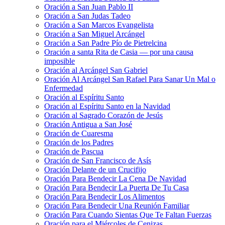
Oración a San Juan Pablo II
Oración a San Judas Tadeo
Oración a San Marcos Evangelista
Oración a San Miguel Arcángel
Oración a San Padre Pío de Pietrelcina
Oración a santa Rita de Casia — por una causa
imposible
Oración al Arcángel San Gabriel
Oración Al Arcángel San Rafael Para Sanar Un Mal o
Enfermedad
Oración al Espíritu Santo
Oración al Espíritu Santo en la Navidad
Oración al Sagrado Corazón de Jesús
Oración Antigua a San José
Oración de Cuaresma
Oración de los Padres
Oración de Pascua
Oración de San Francisco de Asís
Oración Delante de un Crucifijo
Oración Para Bendecir La Cena De Navidad
Oración Para Bendecir La Puerta De Tu Casa
Oración Para Bendecir Los Alimentos
Oración Para Bendecir Una Reunión Familiar
Oración Para Cuando Sientas Que Te Faltan Fuerzas
Oración para el Miércoles de Cenizas