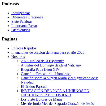
Podcasts
Indulgencias
Diferentes Oraciones
Siete Palabras
Importante Rezar
Bienvenidos
Páginas
Enlaces Rápidos
Intenciones de oración del Papa para el año 2025
Nosotros
2025 Jubileo de la Esperanza
Ángelus del Domingo desde el Vaticano
Biografía Papa León XIV
Canción «Pescador de Hombres»
Canción sobre la Virgen María y el significado de la
Navidad
El Triduo Pascual
INVITACIÓN DEL PAPA A UNIRNOS EN
ORACIÓN POR EL COVID-19
Los Siete Dolores de María
Mes de Junio Mes del Sagrado Corazón de Jesús