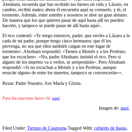
Abraham, recuerda que has recibido tus bienes en vida y Lázaro, en
cambio, recibió males; ahora él encuentra aquí su consuelo, y tú, el
tormento. Además, entre ustedes y nosotros se abre un gran abismo.
De manera que los que quieren pasar de aquí hasta allí no pueden
hacerlo, y tampoco se puede pasar de allí hasta aquí».
El rico contestó: «Te ruego entonces, padre, que envíes a Lázaro a la
cada de mi padre, porque tengo cinco hermanos: que él los
prevenga, no sea que ellos también caigan en este lugar de
tormento». Abraham respondió: «Tienen a Moisés y a los Profetas;
que los escuchen». «No, padre Abraham, insistió el rico. Pero si
alguno de los muertos va a verlos, se arrepentirán». Pero Abraham
respondió: «Si no escuchan a Moisés y a los Profetas, aunque
resucite alguno de entre los muertos, tampoco se convencerán»».
Rezar: Padre Nuestro, Ave María y Gloria.
Para las oraciones hacer clic
aquí
.
Imagen de:
aquí
.
Filed Under:
Tiempo de Cuaresma
Tagged With:
cubierto de llagas
,