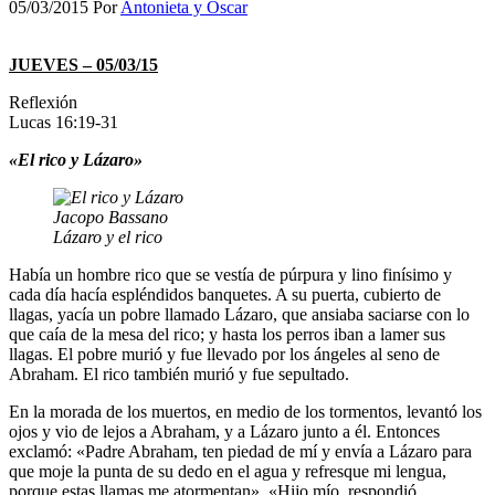
05/03/2015
Por
Antonieta y Oscar
JUEVES – 05/03/15
Reflexión
Lucas 16:19-31
«El rico y Lázaro»
Jacopo Bassano
Lázaro y el rico
Había un hombre rico que se vestía de púrpura y lino finísimo y
cada día hacía espléndidos banquetes. A su puerta, cubierto de
llagas, yacía un pobre llamado Lázaro, que ansiaba saciarse con lo
que caía de la mesa del rico; y hasta los perros iban a lamer sus
llagas. El pobre murió y fue llevado por los ángeles al seno de
Abraham. El rico también murió y fue sepultado.
En la morada de los muertos, en medio de los tormentos, levantó los
ojos y vio de lejos a Abraham, y a Lázaro junto a él. Entonces
exclamó: «Padre Abraham, ten piedad de mí y envía a Lázaro para
que moje la punta de su dedo en el agua y refresque mi lengua,
porque estas llamas me atormentan». «Hijo mío, respondió