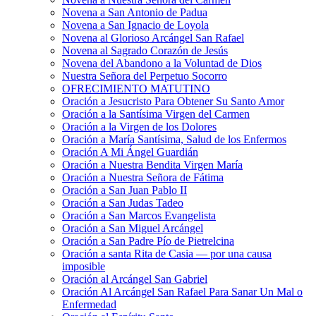
Novena a San Antonio de Padua
Novena a San Ignacio de Loyola
Novena al Glorioso Arcángel San Rafael
Novena al Sagrado Corazón de Jesús
Novena del Abandono a la Voluntad de Dios
Nuestra Señora del Perpetuo Socorro
OFRECIMIENTO MATUTINO
Oración a Jesucristo Para Obtener Su Santo Amor
Oración a la Santísima Virgen del Carmen
Oración a la Virgen de los Dolores
Oración a María Santísima, Salud de los Enfermos
Oración A Mi Ángel Guardián
Oración a Nuestra Bendita Virgen María
Oración a Nuestra Señora de Fátima
Oración a San Juan Pablo II
Oración a San Judas Tadeo
Oración a San Marcos Evangelista
Oración a San Miguel Arcángel
Oración a San Padre Pío de Pietrelcina
Oración a santa Rita de Casia — por una causa
imposible
Oración al Arcángel San Gabriel
Oración Al Arcángel San Rafael Para Sanar Un Mal o
Enfermedad