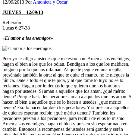
12/09/2013
Por
Antonieta y Oscar
JUEVES – 12/09/13
Reflexión
Lucas 6:27-38
«El amor a los enemigos»
Pero yo les digo a ustedes que me escuchan: Amen a sus enemigos,
hagan el bien a los que los odian. Bendigan a los que los maldicen,
rueguen por lo que los difaman. Al que te pegue en una mejilla,
preséntale también la otra; al que te quite el manto, no le niegues la
túnica. Dale a todo el que te pida, y al que tome lo tuyo no se lo
reclames. Hagan por lo demás lo que quieren que los hombres
hagan por ustedes. Si aman a aquellos que los aman, ¿qué mérito
tienen? Porque hasta los pecadores aman a aquellos que los aman. Si
hacen el bien a aquellos que se lo hacen a ustedes, ¿qué mérito
tienen? Eso lo hacen también los pecadores. Y si prestan a aquellos
de quienes esperan recibir, ¿qué mérito tienen? También los
pecadores prestan a los pecadores, para recibir de ellos lo mismo.
Amen a sus enemigos, hagan el bien y presten sin esperar nada en
cambio. Entonces la recompensa de ustedes será grande y serán
hijos del Altísimo, porque él es bueno con los desagradecidos y los