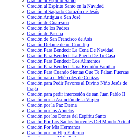
Oración al Espíritu Santo
Oración al Espíritu Santo en la Navidad
Oración al Sagrado Corazón de Jesús
Oración Antigua a San José
Oración de Cuaresma
Oración de los Padres
Oración de Pascua
Oración de San Francisco de Asís
Oración Delante de un Crucifijo
Oración Para Bendecir La Cena De Navidad
Oración Para Bendecir La Puerta De Tu Casa
Oración Para Bendecir Los Alimentos
Oración Para Bendecir Una Reunión Familiar
Oración Para Cuando Sientas Que Te Faltan Fuerzas
Oración para el Miércoles de Cenizas
Oración para Pedir Favores al Divino Niño Jesús de
Praga
Oración para pedir intercesión de san Juan Pablo II
Oración por la Asunción de la Virgen
Oración por la Paz Eterna
Oración por los Abuelos
Oración por los Dones del Espíritu Santo
Oración Por Los Santos Inocentes Del Mundo Actual
Oración Por Mis Hermanos
Oración por un Hijo Enfermo