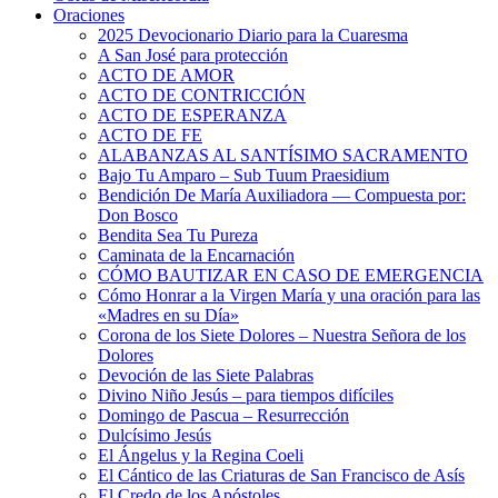
Oraciones
2025 Devocionario Diario para la Cuaresma
A San José para protección
ACTO DE AMOR
ACTO DE CONTRICCIÓN
ACTO DE ESPERANZA
ACTO DE FE
ALABANZAS AL SANTÍSIMO SACRAMENTO
Bajo Tu Amparo – Sub Tuum Praesidium
Bendición De María Auxiliadora — Compuesta por:
Don Bosco
Bendita Sea Tu Pureza
Caminata de la Encarnación
CÓMO BAUTIZAR EN CASO DE EMERGENCIA
Cómo Honrar a la Virgen María y una oración para las
«Madres en su Día»
Corona de los Siete Dolores – Nuestra Señora de los
Dolores
Devoción de las Siete Palabras
Divino Niño Jesús – para tiempos difíciles
Domingo de Pascua – Resurrección
Dulcísimo Jesús
El Ángelus y la Regina Coeli
El Cántico de las Criaturas de San Francisco de Asís
El Credo de los Apóstoles