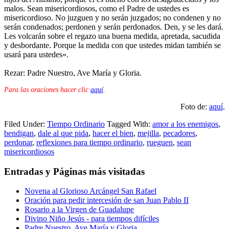
malos. Sean misericordiosos, como el Padre de ustedes es
misericordioso. No juzguen y no serán juzgados; no condenen y no
serán condenados; perdonen y serán perdonados. Den, y se les dará.
Les volcarán sobre el regazo una buena medida, apretada, sacudida
y desbordante. Porque la medida con que ustedes midan también se
usará para ustedes».
Rezar: Padre Nuestro, Ave María y Gloria.
Para las oraciones hacer clic
aquí
.
Foto de:
aquí
.
Filed Under:
Tiempo Ordinario
Tagged With:
amor a los enemigos
,
bendigan
,
dale al que pida
,
hacer el bien
,
mejilla
,
pecadores
,
perdonar
,
reflexiones para tiempo ordinario
,
rueguen
,
sean
misericordiosos
Entradas y Páginas más visitadas
Novena al Glorioso Arcángel San Rafael
Oración para pedir intercesión de san Juan Pablo II
Rosario a la Virgen de Guadalupe
Divino Niño Jesús - para tiempos difíciles
Padre Nuestro, Ave María y Gloria