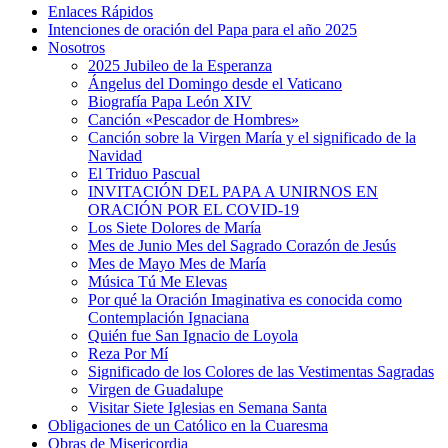
Enlaces Rápidos
Intenciones de oración del Papa para el año 2025
Nosotros
2025 Jubileo de la Esperanza
Ángelus del Domingo desde el Vaticano
Biografía Papa León XIV
Canción «Pescador de Hombres»
Canción sobre la Virgen María y el significado de la
Navidad
El Triduo Pascual
INVITACIÓN DEL PAPA A UNIRNOS EN
ORACIÓN POR EL COVID-19
Los Siete Dolores de María
Mes de Junio Mes del Sagrado Corazón de Jesús
Mes de Mayo Mes de María
Música Tú Me Elevas
Por qué la Oración Imaginativa es conocida como
Contemplación Ignaciana
Quién fue San Ignacio de Loyola
Reza Por Mí
Significado de los Colores de las Vestimentas Sagradas
Virgen de Guadalupe
Visitar Siete Iglesias en Semana Santa
Obligaciones de un Católico en la Cuaresma
Obras de Misericordia