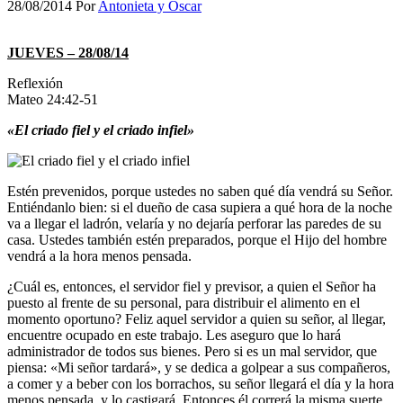
28/08/2014
Por
Antonieta y Oscar
JUEVES – 28/08/14
Reflexión
Mateo 24:42-51
«El criado fiel y el criado infiel»
Estén prevenidos, porque ustedes no saben qué día vendrá su Señor.
Entiéndanlo bien: si el dueño de casa supiera a qué hora de la noche
va a llegar el ladrón, velaría y no dejaría perforar las paredes de su
casa. Ustedes también estén preparados, porque el Hijo del hombre
vendrá a la hora menos pensada.
¿Cuál es, entonces, el servidor fiel y previsor, a quien el Señor ha
puesto al frente de su personal, para distribuir el alimento en el
momento oportuno? Feliz aquel servidor a quien su señor, al llegar,
encuentre ocupado en este trabajo. Les aseguro que lo hará
administrador de todos sus bienes. Pero si es un mal servidor, que
piensa: «Mi señor tardará», y se dedica a golpear a sus compañeros,
a comer y a beber con los borrachos, su señor llegará el día y la hora
menos pensada, y lo castigará. Entonces él correrá la misma suerte