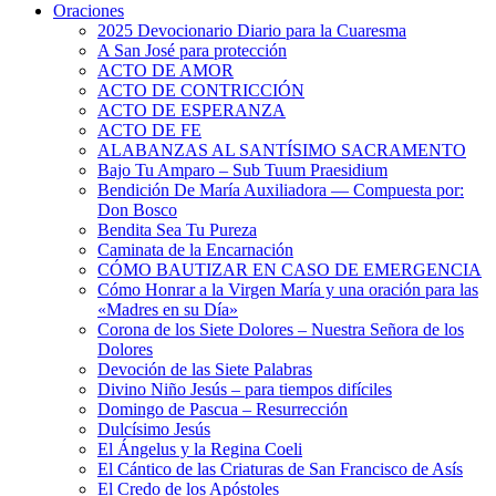
Oraciones
2025 Devocionario Diario para la Cuaresma
A San José para protección
ACTO DE AMOR
ACTO DE CONTRICCIÓN
ACTO DE ESPERANZA
ACTO DE FE
ALABANZAS AL SANTÍSIMO SACRAMENTO
Bajo Tu Amparo – Sub Tuum Praesidium
Bendición De María Auxiliadora — Compuesta por:
Don Bosco
Bendita Sea Tu Pureza
Caminata de la Encarnación
CÓMO BAUTIZAR EN CASO DE EMERGENCIA
Cómo Honrar a la Virgen María y una oración para las
«Madres en su Día»
Corona de los Siete Dolores – Nuestra Señora de los
Dolores
Devoción de las Siete Palabras
Divino Niño Jesús – para tiempos difíciles
Domingo de Pascua – Resurrección
Dulcísimo Jesús
El Ángelus y la Regina Coeli
El Cántico de las Criaturas de San Francisco de Asís
El Credo de los Apóstoles