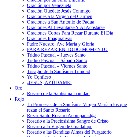
Oración por Venezuela
Oración Quédate Jesús Conmigo
Oraciones a la Virgen del Carmen
Oraciones a San Antonio de Padua
Oraciones Al Levantarse Y Al Acostarse
Oraciones Cortas Para Rezar Durante El Día
Oraciones Imaginativas
Padre Nuestro, Ave María y Gloria
PARA REZAR EN TODO MOMENTO
Triduo Pascual – Jueves Santo
Triduo Pascual – Sábado Santo
Triduo Pascual – Viernes Santo
Trisagio de la Santísima Trinidad
Yo Confieso
¡JESÚS, AYÚDAME!
Oro
Rosario de la Santísima Trinidad
Rojo
15 Promesas de la Santísima Virgen María a los que
rezan el Santo Rosario
Rezar Santo Rosario Acompañad@
Rosario a la Preciosísima Sangre de Cristo
Rosario a la Virgen de Guadalupe
Rosario a las Benditas Almas del Purgatorio