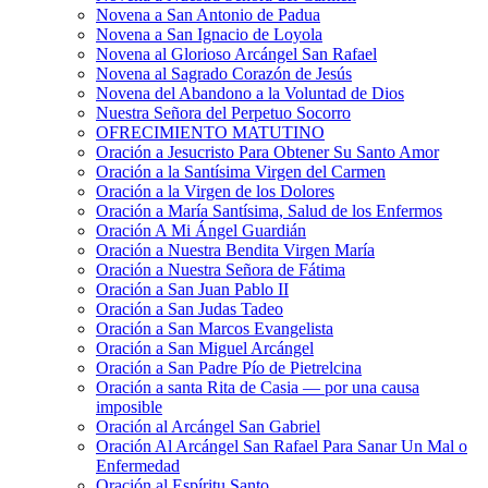
Novena a San Antonio de Padua
Novena a San Ignacio de Loyola
Novena al Glorioso Arcángel San Rafael
Novena al Sagrado Corazón de Jesús
Novena del Abandono a la Voluntad de Dios
Nuestra Señora del Perpetuo Socorro
OFRECIMIENTO MATUTINO
Oración a Jesucristo Para Obtener Su Santo Amor
Oración a la Santísima Virgen del Carmen
Oración a la Virgen de los Dolores
Oración a María Santísima, Salud de los Enfermos
Oración A Mi Ángel Guardián
Oración a Nuestra Bendita Virgen María
Oración a Nuestra Señora de Fátima
Oración a San Juan Pablo II
Oración a San Judas Tadeo
Oración a San Marcos Evangelista
Oración a San Miguel Arcángel
Oración a San Padre Pío de Pietrelcina
Oración a santa Rita de Casia — por una causa
imposible
Oración al Arcángel San Gabriel
Oración Al Arcángel San Rafael Para Sanar Un Mal o
Enfermedad
Oración al Espíritu Santo