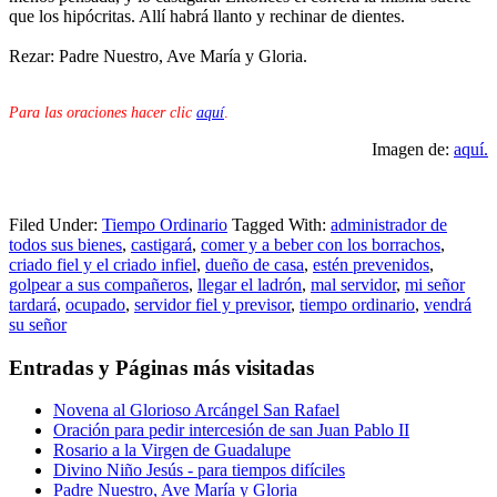
que los hipócritas. Allí habrá llanto y rechinar de dientes.
Rezar: Padre Nuestro, Ave María y Gloria.
Para las oraciones hacer clic
aquí
.
Imagen de:
aquí.
Filed Under:
Tiempo Ordinario
Tagged With:
administrador de
todos sus bienes
,
castigará
,
comer y a beber con los borrachos
,
criado fiel y el criado infiel
,
dueño de casa
,
estén prevenidos
,
golpear a sus compañeros
,
llegar el ladrón
,
mal servidor
,
mi señor
tardará
,
ocupado
,
servidor fiel y previsor
,
tiempo ordinario
,
vendrá
su señor
Entradas y Páginas más visitadas
Novena al Glorioso Arcángel San Rafael
Oración para pedir intercesión de san Juan Pablo II
Rosario a la Virgen de Guadalupe
Divino Niño Jesús - para tiempos difíciles
Padre Nuestro, Ave María y Gloria