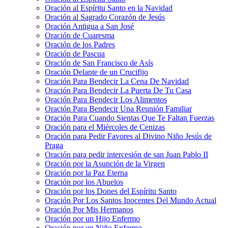
Oración al Espíritu Santo en la Navidad
Oración al Sagrado Corazón de Jesús
Oración Antigua a San José
Oración de Cuaresma
Oración de los Padres
Oración de Pascua
Oración de San Francisco de Asís
Oración Delante de un Crucifijo
Oración Para Bendecir La Cena De Navidad
Oración Para Bendecir La Puerta De Tu Casa
Oración Para Bendecir Los Alimentos
Oración Para Bendecir Una Reunión Familiar
Oración Para Cuando Sientas Que Te Faltan Fuerzas
Oración para el Miércoles de Cenizas
Oración para Pedir Favores al Divino Niño Jesús de
Praga
Oración para pedir intercesión de san Juan Pablo II
Oración por la Asunción de la Virgen
Oración por la Paz Eterna
Oración por los Abuelos
Oración por los Dones del Espíritu Santo
Oración Por Los Santos Inocentes Del Mundo Actual
Oración Por Mis Hermanos
Oración por un Hijo Enfermo
Oración por un Niño Enfermo