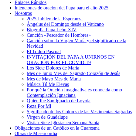
Enlaces Rápidos
Intenciones de oración del Papa para el año 2025
Nosotros
2025 Jubileo de la Esperanza
Ángelus del Domingo desde el Vaticano
Biografía Papa León XIV
Canción «Pescador de Hombres»
Canción sobre la Virgen María y el significado de la
Navidad
El Triduo Pascual
INVITACIÓN DEL PAPA A UNIRNOS EN
ORACIÓN POR EL COVID-19
Los Siete Dolores de María
Mes de Junio Mes del Sagrado Corazón de Jesús
Mes de Mayo Mes de María
Música Tú Me Elevas
Por qué la Oración Imaginativa es conocida como
Contemplación Ignaciana
Quién fue San Ignacio de Loyola
Reza Por Mí
Significado de los Colores de las Vestimentas Sagradas
Virgen de Guadalupe
Visitar Siete Iglesias en Semana Santa
Obligaciones de un Católico en la Cuaresma
Obras de Misericordia