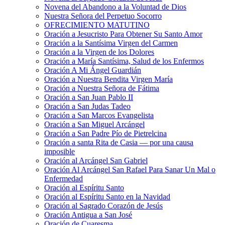
Novena del Abandono a la Voluntad de Dios
Nuestra Señora del Perpetuo Socorro
OFRECIMIENTO MATUTINO
Oración a Jesucristo Para Obtener Su Santo Amor
Oración a la Santísima Virgen del Carmen
Oración a la Virgen de los Dolores
Oración a María Santísima, Salud de los Enfermos
Oración A Mi Ángel Guardián
Oración a Nuestra Bendita Virgen María
Oración a Nuestra Señora de Fátima
Oración a San Juan Pablo II
Oración a San Judas Tadeo
Oración a San Marcos Evangelista
Oración a San Miguel Arcángel
Oración a San Padre Pío de Pietrelcina
Oración a santa Rita de Casia — por una causa
imposible
Oración al Arcángel San Gabriel
Oración Al Arcángel San Rafael Para Sanar Un Mal o
Enfermedad
Oración al Espíritu Santo
Oración al Espíritu Santo en la Navidad
Oración al Sagrado Corazón de Jesús
Oración Antigua a San José
Oración de Cuaresma