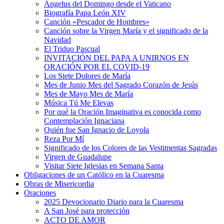
Ángelus del Domingo desde el Vaticano
Biografía Papa León XIV
Canción «Pescador de Hombres»
Canción sobre la Virgen María y el significado de la
Navidad
El Triduo Pascual
INVITACIÓN DEL PAPA A UNIRNOS EN
ORACIÓN POR EL COVID-19
Los Siete Dolores de María
Mes de Junio Mes del Sagrado Corazón de Jesús
Mes de Mayo Mes de María
Música Tú Me Elevas
Por qué la Oración Imaginativa es conocida como
Contemplación Ignaciana
Quién fue San Ignacio de Loyola
Reza Por Mí
Significado de los Colores de las Vestimentas Sagradas
Virgen de Guadalupe
Visitar Siete Iglesias en Semana Santa
Obligaciones de un Católico en la Cuaresma
Obras de Misericordia
Oraciones
2025 Devocionario Diario para la Cuaresma
A San José para protección
ACTO DE AMOR