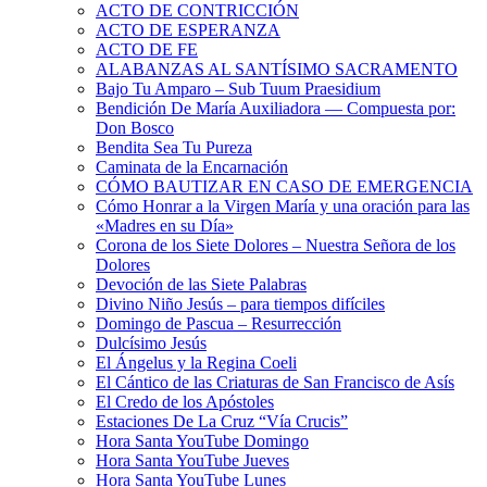
ACTO DE CONTRICCIÓN
ACTO DE ESPERANZA
ACTO DE FE
ALABANZAS AL SANTÍSIMO SACRAMENTO
Bajo Tu Amparo – Sub Tuum Praesidium
Bendición De María Auxiliadora — Compuesta por:
Don Bosco
Bendita Sea Tu Pureza
Caminata de la Encarnación
CÓMO BAUTIZAR EN CASO DE EMERGENCIA
Cómo Honrar a la Virgen María y una oración para las
«Madres en su Día»
Corona de los Siete Dolores – Nuestra Señora de los
Dolores
Devoción de las Siete Palabras
Divino Niño Jesús – para tiempos difíciles
Domingo de Pascua – Resurrección
Dulcísimo Jesús
El Ángelus y la Regina Coeli
El Cántico de las Criaturas de San Francisco de Asís
El Credo de los Apóstoles
Estaciones De La Cruz “Vía Crucis”
Hora Santa YouTube Domingo
Hora Santa YouTube Jueves
Hora Santa YouTube Lunes