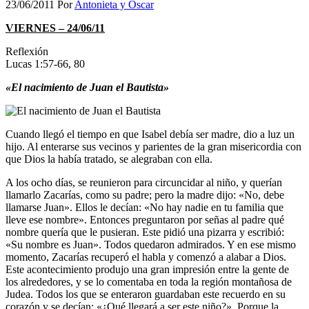
23/06/2011
Por
Antonieta y Oscar
VIERNES – 24/06/11
Reflexión
Lucas 1:57-66, 80
«El nacimiento de Juan el Bautista»
Cuando llegó el tiempo en que Isabel debía ser madre, dio a luz un
hijo. Al enterarse sus vecinos y parientes de la gran misericordia con
que Dios la había tratado, se alegraban con ella.
A los ocho días, se reunieron para circuncidar al niño, y querían
llamarlo Zacarías, como su padre; pero la madre dijo: «No, debe
llamarse Juan». Ellos le decían: «No hay nadie en tu familia que
lleve ese nombre». Entonces preguntaron por señas al padre qué
nombre quería que le pusieran. Este pidió una pizarra y escribió:
«Su nombre es Juan». Todos quedaron admirados. Y en ese mismo
momento, Zacarías recuperó el habla y comenzó a alabar a Dios.
Este acontecimiento produjo una gran impresión entre la gente de
los alrededores, y se lo comentaba en toda la región montañosa de
Judea. Todos los que se enteraron guardaban este recuerdo en su
corazón y se decían: «¿Qué llegará a ser este niño?». Porque la