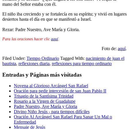
mano del Señor estaba con él.
El niño iba creciendo y se fortalecía en su espíritu; y vivió en lugares
desiertos hasta el día en que se manifestó a Israel.
Rezar: Padre Nuestro, Ave María y Gloria.
Para las oraciones hacer clic
aquí
.
Foto de:
aquí
.
Filed Under:
Tiempo Ordinario
Tagged With:
nacimiento de juan el
bautista
,
reflexiones diaria
,
reflexiones para tiempo ordinario
Entradas y Páginas más visitadas
Novena al Glorioso Arcángel San Rafael
Oración para pedir intercesión de san Juan Pablo II
Trisagio de la Santísima Trinidad
Rosario a la Virgen de Guadalupe
Padre Nuestro, Ave María y Gloria
Divino Niño Jesús - para tiempos difíciles
Oración Al Arcángel San Rafael Para Sanar Un Mal o
Enfermedad
Mensaje de Jesús