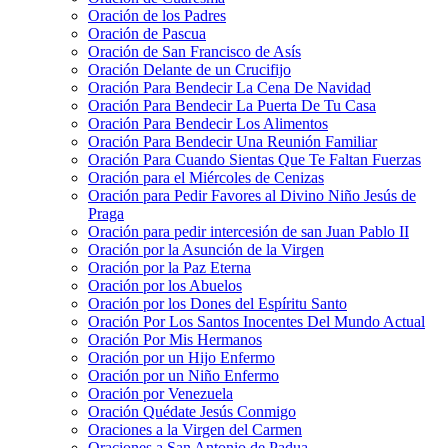
Oración de los Padres
Oración de Pascua
Oración de San Francisco de Asís
Oración Delante de un Crucifijo
Oración Para Bendecir La Cena De Navidad
Oración Para Bendecir La Puerta De Tu Casa
Oración Para Bendecir Los Alimentos
Oración Para Bendecir Una Reunión Familiar
Oración Para Cuando Sientas Que Te Faltan Fuerzas
Oración para el Miércoles de Cenizas
Oración para Pedir Favores al Divino Niño Jesús de
Praga
Oración para pedir intercesión de san Juan Pablo II
Oración por la Asunción de la Virgen
Oración por la Paz Eterna
Oración por los Abuelos
Oración por los Dones del Espíritu Santo
Oración Por Los Santos Inocentes Del Mundo Actual
Oración Por Mis Hermanos
Oración por un Hijo Enfermo
Oración por un Niño Enfermo
Oración por Venezuela
Oración Quédate Jesús Conmigo
Oraciones a la Virgen del Carmen
Oraciones a San Antonio de Padua