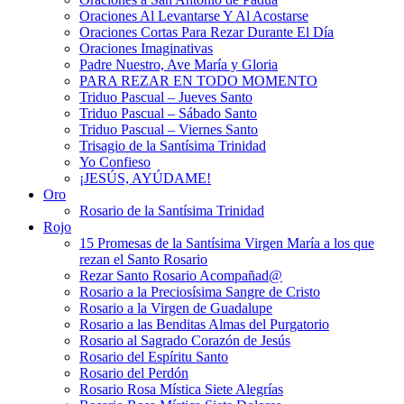
Oraciones Al Levantarse Y Al Acostarse
Oraciones Cortas Para Rezar Durante El Día
Oraciones Imaginativas
Padre Nuestro, Ave María y Gloria
PARA REZAR EN TODO MOMENTO
Triduo Pascual – Jueves Santo
Triduo Pascual – Sábado Santo
Triduo Pascual – Viernes Santo
Trisagio de la Santísima Trinidad
Yo Confieso
¡JESÚS, AYÚDAME!
Oro
Rosario de la Santísima Trinidad
Rojo
15 Promesas de la Santísima Virgen María a los que
rezan el Santo Rosario
Rezar Santo Rosario Acompañad@
Rosario a la Preciosísima Sangre de Cristo
Rosario a la Virgen de Guadalupe
Rosario a las Benditas Almas del Purgatorio
Rosario al Sagrado Corazón de Jesús
Rosario del Espíritu Santo
Rosario del Perdón
Rosario Rosa Mística Siete Alegrías