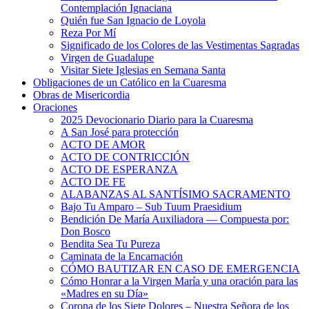
Contemplación Ignaciana
Quién fue San Ignacio de Loyola
Reza Por Mí
Significado de los Colores de las Vestimentas Sagradas
Virgen de Guadalupe
Visitar Siete Iglesias en Semana Santa
Obligaciones de un Católico en la Cuaresma
Obras de Misericordia
Oraciones
2025 Devocionario Diario para la Cuaresma
A San José para protección
ACTO DE AMOR
ACTO DE CONTRICCIÓN
ACTO DE ESPERANZA
ACTO DE FE
ALABANZAS AL SANTÍSIMO SACRAMENTO
Bajo Tu Amparo – Sub Tuum Praesidium
Bendición De María Auxiliadora — Compuesta por:
Don Bosco
Bendita Sea Tu Pureza
Caminata de la Encarnación
CÓMO BAUTIZAR EN CASO DE EMERGENCIA
Cómo Honrar a la Virgen María y una oración para las
«Madres en su Día»
Corona de los Siete Dolores – Nuestra Señora de los