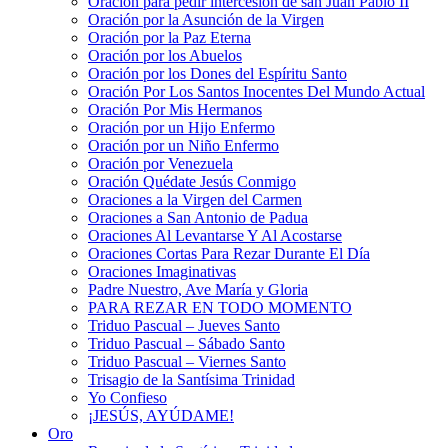
Oración para pedir intercesión de san Juan Pablo II
Oración por la Asunción de la Virgen
Oración por la Paz Eterna
Oración por los Abuelos
Oración por los Dones del Espíritu Santo
Oración Por Los Santos Inocentes Del Mundo Actual
Oración Por Mis Hermanos
Oración por un Hijo Enfermo
Oración por un Niño Enfermo
Oración por Venezuela
Oración Quédate Jesús Conmigo
Oraciones a la Virgen del Carmen
Oraciones a San Antonio de Padua
Oraciones Al Levantarse Y Al Acostarse
Oraciones Cortas Para Rezar Durante El Día
Oraciones Imaginativas
Padre Nuestro, Ave María y Gloria
PARA REZAR EN TODO MOMENTO
Triduo Pascual – Jueves Santo
Triduo Pascual – Sábado Santo
Triduo Pascual – Viernes Santo
Trisagio de la Santísima Trinidad
Yo Confieso
¡JESÚS, AYÚDAME!
Oro