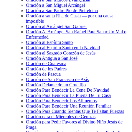
Oración a San Miguel Arcángel
Oración a San Padre Pío de Pietrelcina
Oración a santa Rita de Casia — por una causa
imposible
Oración al Arcángel San Gabriel
Oración Al Arcángel San Rafael Para Sanar Un Mal o
Enfermedad
Oración al Espíritu Santo
Oración al Espíritu Santo en la Navidad
Oración al Sagrado Corazón de Jesús
Oración Antigua a San José
Oración de Cuaresma
Oración de los Padres
Oración de Pascua
Oración de San Francisco de Asís
Oración Delante de un Crucifijo
Oración Para Bendecir La Cena De Navidad
Oración Para Bendecir La Puerta De Tu Casa
Oración Para Bendecir Los Alimentos
Oración Para Bendecir Una Reunión Familiar
Oración Para Cuando Sientas Que Te Faltan Fuerzas
Oración para el Miércoles de Cenizas
Oración para Pedir Favores al Divino Niño Jesús de
Praga