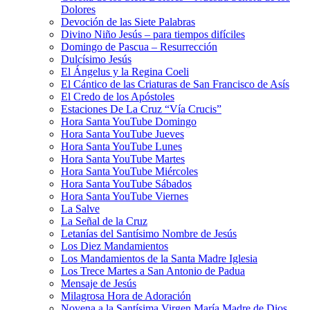
Dolores
Devoción de las Siete Palabras
Divino Niño Jesús – para tiempos difíciles
Domingo de Pascua – Resurrección
Dulcísimo Jesús
El Ángelus y la Regina Coeli
El Cántico de las Criaturas de San Francisco de Asís
El Credo de los Apóstoles
Estaciones De La Cruz “Vía Crucis”
Hora Santa YouTube Domingo
Hora Santa YouTube Jueves
Hora Santa YouTube Lunes
Hora Santa YouTube Martes
Hora Santa YouTube Miércoles
Hora Santa YouTube Sábados
Hora Santa YouTube Viernes
La Salve
La Señal de la Cruz
Letanías del Santísimo Nombre de Jesús
Los Diez Mandamientos
Los Mandamientos de la Santa Madre Iglesia
Los Trece Martes a San Antonio de Padua
Mensaje de Jesús
Milagrosa Hora de Adoración
Novena a la Santísima Virgen María Madre de Dios