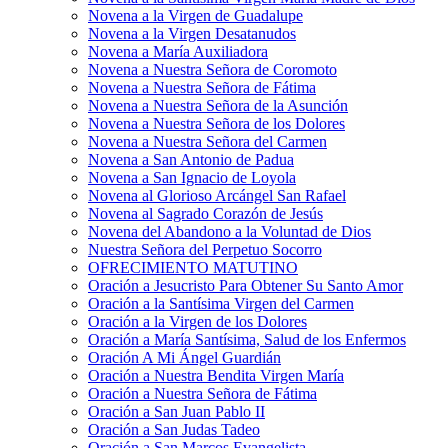
Novena a la Virgen de Guadalupe
Novena a la Virgen Desatanudos
Novena a María Auxiliadora
Novena a Nuestra Señora de Coromoto
Novena a Nuestra Señora de Fátima
Novena a Nuestra Señora de la Asunción
Novena a Nuestra Señora de los Dolores
Novena a Nuestra Señora del Carmen
Novena a San Antonio de Padua
Novena a San Ignacio de Loyola
Novena al Glorioso Arcángel San Rafael
Novena al Sagrado Corazón de Jesús
Novena del Abandono a la Voluntad de Dios
Nuestra Señora del Perpetuo Socorro
OFRECIMIENTO MATUTINO
Oración a Jesucristo Para Obtener Su Santo Amor
Oración a la Santísima Virgen del Carmen
Oración a la Virgen de los Dolores
Oración a María Santísima, Salud de los Enfermos
Oración A Mi Ángel Guardián
Oración a Nuestra Bendita Virgen María
Oración a Nuestra Señora de Fátima
Oración a San Juan Pablo II
Oración a San Judas Tadeo
Oración a San Marcos Evangelista