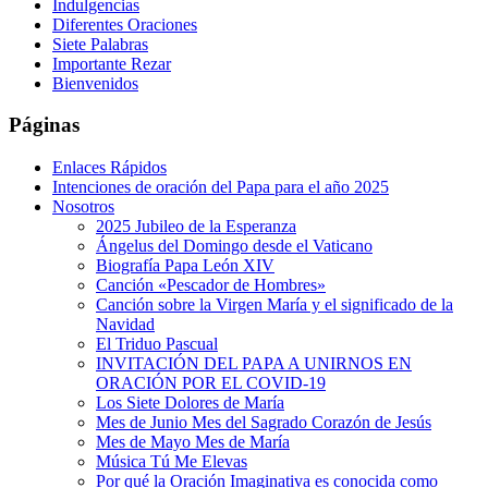
Indulgencias
Diferentes Oraciones
Siete Palabras
Importante Rezar
Bienvenidos
Páginas
Enlaces Rápidos
Intenciones de oración del Papa para el año 2025
Nosotros
2025 Jubileo de la Esperanza
Ángelus del Domingo desde el Vaticano
Biografía Papa León XIV
Canción «Pescador de Hombres»
Canción sobre la Virgen María y el significado de la
Navidad
El Triduo Pascual
INVITACIÓN DEL PAPA A UNIRNOS EN
ORACIÓN POR EL COVID-19
Los Siete Dolores de María
Mes de Junio Mes del Sagrado Corazón de Jesús
Mes de Mayo Mes de María
Música Tú Me Elevas
Por qué la Oración Imaginativa es conocida como