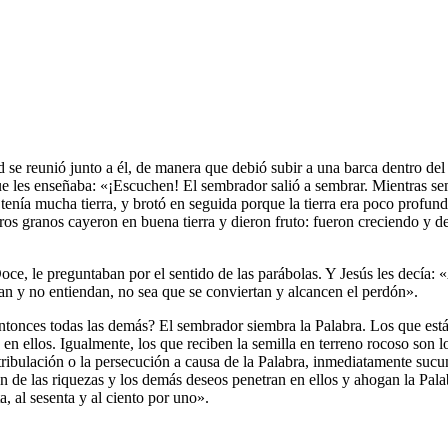
e reunió junto a él, de manera que debió subir a una barca dentro del mar
e les enseñaba: «¡Escuchen! El sembrador salió a sembrar. Mientras sem
enía mucha tierra, y brotó en seguida porque la tierra era poco profunda;
tros granos cayeron en buena tierra y dieron fruto: fueron creciendo y des
ce, le preguntaban por el sentido de las parábolas. Y Jesús les decía: 
gan y no entiendan, no sea que se conviertan y alcancen el perdón».
onces todas las demás? El sembrador siembra la Palabra. Los que están
en ellos. Igualmente, los que reciben la semilla en terreno rocoso son l
 tribulación o la persecución a causa de la Palabra, inmediatamente suc
de las riquezas y los demás deseos penetran en ellos y ahogan la Palabra,
a, al sesenta y al ciento por uno».