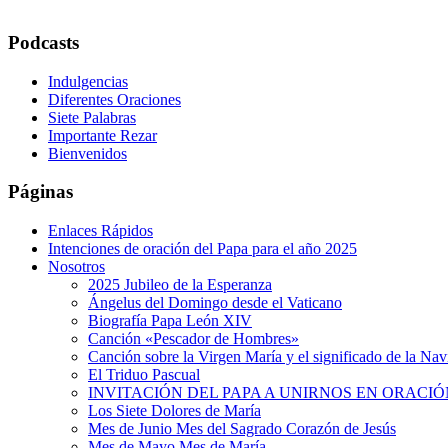
Podcasts
Indulgencias
Diferentes Oraciones
Siete Palabras
Importante Rezar
Bienvenidos
Páginas
Enlaces Rápidos
Intenciones de oración del Papa para el año 2025
Nosotros
2025 Jubileo de la Esperanza
Ángelus del Domingo desde el Vaticano
Biografía Papa León XIV
Canción «Pescador de Hombres»
Canción sobre la Virgen María y el significado de la Na
El Triduo Pascual
INVITACIÓN DEL PAPA A UNIRNOS EN ORACIÓ
Los Siete Dolores de María
Mes de Junio Mes del Sagrado Corazón de Jesús
Mes de Mayo Mes de María