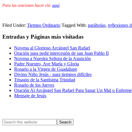
Para las oraciones hacer clic
aquí
.
Filed Under:
Tiempo Ordinario
Tagged With:
parábolas
,
reflexiones d
Entradas y Páginas más visitadas
Novena al Glorioso Arcángel San Rafael
Oración para pedir intercesión de san Juan Pablo II
Novena a Nuestra Señora de la Asunción
Padre Nuestro, Ave María y Gloria
Rosario a la Virgen de Guadalupe
Divino Niño Jesús - para tiempos difíciles
Trisagio de la Santísima Trinidad
Rosario de los Jueves
Oración Al Arcángel San Rafael Para Sanar Un Mal o Enferm
Mensaje de Jesús
Primary
Sidebar
Search
this
website