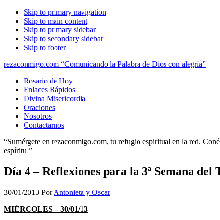
Skip to primary navigation
Skip to main content
Skip to primary sidebar
Skip to secondary sidebar
Skip to footer
rezaconmigo.com “Comunicando la Palabra de Dios con alegría”
Rosario de Hoy
Enlaces Rápidos
Divina Misericordia
Oraciones
Nosotros
Contactarnos
“Sumérgete en rezaconmigo.com, tu refugio espiritual en la red. Conécta
espíritu!”
Día 4 – Reflexiones para la 3ª Semana del
30/01/2013
Por
Antonieta y Oscar
MIÉRCOLES – 30/01/13