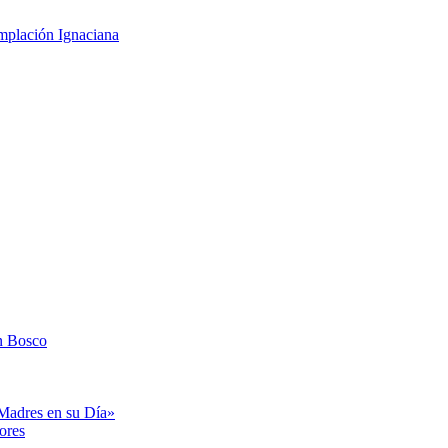
mplación Ignaciana
n Bosco
«Madres en su Día»
ores