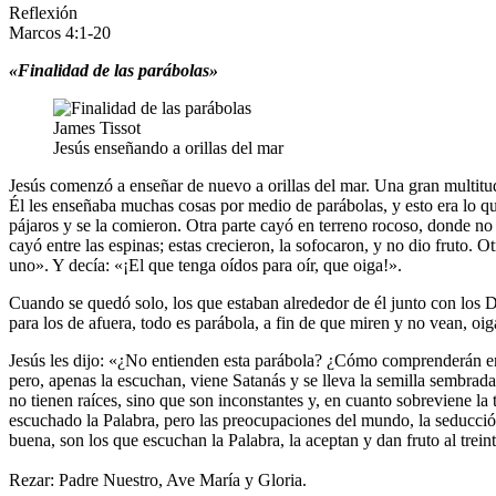
Reflexión
Marcos 4:1-20
«Finalidad de las parábolas»
James Tissot
Jesús enseñando a orillas del mar
Jesús comenzó a enseñar de nuevo a orillas del mar. Una gran multitud s
Él les enseñaba muchas cosas por medio de parábolas, y esto era lo qu
pájaros y se la comieron. Otra parte cayó en terreno rocoso, donde no t
cayó entre las espinas; estas crecieron, la sofocaron, y no dio fruto. O
uno». Y decía: «¡El que tenga oídos para oír, que oiga!».
Cuando se quedó solo, los que estaban alrededor de él junto con los Do
para los de afuera, todo es parábola, a fin de que miren y no vean, oi
Jesús les dijo: «¿No entienden esta parábola? ¿Cómo comprenderán ent
pero, apenas la escuchan, viene Satanás y se lleva la semilla sembrada 
no tienen raíces, sino que son inconstantes y, en cuanto sobreviene la
escuchado la Palabra, pero las preocupaciones del mundo, la seducción 
buena, son los que escuchan la Palabra, la aceptan y dan fruto al treint
Rezar: Padre Nuestro, Ave María y Gloria.