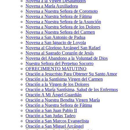
Novena a la Virgen Desatanudos
Novena a María Auxiliadora
Novena a Nuestra Señora de Coromoto
Novena a Nuestra Señora de Fátima
Novena a Nuestra Señora de la Asunción
Novena a Nuestra Señora de los Dolores
Novena a Nuestra Señora del Carmen
Novena a San Antonio de Padua
Novena a San Ignacio de Loyola
Novena al Glorioso Arcángel San Rafael
Novena al Sagrado Corazón de Jesús
Novena del Abandono a la Voluntad de Dios
Nuestra Señora del Perpetuo Socorro
OFRECIMIENTO MATUTINO
Oración a Jesucristo Para Obtener Su Santo Amor
Oración a la Santísima Virgen del Carmen
Oración a la Virgen de los Dolores
Oración a María Santísima, Salud de los Enfermos
Oración A Mi Ángel Guardián
Oración a Nuestra Bendita Virgen María
Oración a Nuestra Señora de Fátima
Oración a San Juan Pablo II
Oración a San Judas Tadeo
Oración a San Marcos Evangelista
Oración a San Miguel Arcángel