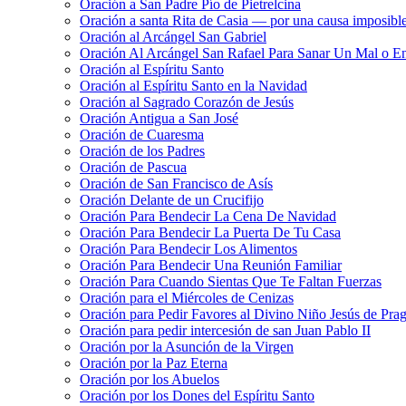
Oración a San Padre Pío de Pietrelcina
Oración a santa Rita de Casia — por una causa imposibl
Oración al Arcángel San Gabriel
Oración Al Arcángel San Rafael Para Sanar Un Mal o E
Oración al Espíritu Santo
Oración al Espíritu Santo en la Navidad
Oración al Sagrado Corazón de Jesús
Oración Antigua a San José
Oración de Cuaresma
Oración de los Padres
Oración de Pascua
Oración de San Francisco de Asís
Oración Delante de un Crucifijo
Oración Para Bendecir La Cena De Navidad
Oración Para Bendecir La Puerta De Tu Casa
Oración Para Bendecir Los Alimentos
Oración Para Bendecir Una Reunión Familiar
Oración Para Cuando Sientas Que Te Faltan Fuerzas
Oración para el Miércoles de Cenizas
Oración para Pedir Favores al Divino Niño Jesús de Pra
Oración para pedir intercesión de san Juan Pablo II
Oración por la Asunción de la Virgen
Oración por la Paz Eterna
Oración por los Abuelos
Oración por los Dones del Espíritu Santo