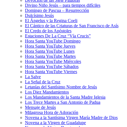
Devoción de las Siete Palabras
Divino Niño Jesús – para tiempos difíciles
Domingo de Pascua – Resurrección
Dulcísimo Jesús
El Ángelus y la Regina Coeli
El Cántico de las Criaturas de San Francisco de Asís
El Credo de los Apóstoles
Estaciones De La Cruz “Vía Crucis”
Hora Santa YouTube Domingo
Hora Santa YouTube Jueves
Hora Santa YouTube Lunes
Hora Santa YouTube Martes
Hora Santa YouTube Miércoles
Hora Santa YouTube Sábados
Hora Santa YouTube Viernes
La Salve
La Señal de la Cruz
Letanías del Santísimo Nombre de Jesús
Los Diez Mandamientos
Los Mandamientos de la Santa Madre Iglesia
Los Trece Martes a San Antonio de Padua
Mensaje de Jesús
Milagrosa Hora de Adoración
Novena a la Santísima Virgen María Madre de Dios
Novena a la Virgen de Guadalupe