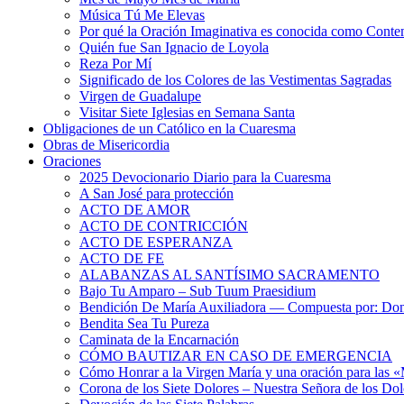
Música Tú Me Elevas
Por qué la Oración Imaginativa es conocida como Conte
Quién fue San Ignacio de Loyola
Reza Por Mí
Significado de los Colores de las Vestimentas Sagradas
Virgen de Guadalupe
Visitar Siete Iglesias en Semana Santa
Obligaciones de un Católico en la Cuaresma
Obras de Misericordia
Oraciones
2025 Devocionario Diario para la Cuaresma
A San José para protección
ACTO DE AMOR
ACTO DE CONTRICCIÓN
ACTO DE ESPERANZA
ACTO DE FE
ALABANZAS AL SANTÍSIMO SACRAMENTO
Bajo Tu Amparo – Sub Tuum Praesidium
Bendición De María Auxiliadora — Compuesta por: Do
Bendita Sea Tu Pureza
Caminata de la Encarnación
CÓMO BAUTIZAR EN CASO DE EMERGENCIA
Cómo Honrar a la Virgen María y una oración para las 
Corona de los Siete Dolores – Nuestra Señora de los Dol