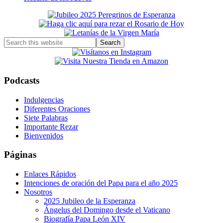
Primary
Sidebar
Search
this
website
Podcasts
Indulgencias
Diferentes Oraciones
Siete Palabras
Importante Rezar
Bienvenidos
Páginas
Enlaces Rápidos
Intenciones de oración del Papa para el año 2025
Nosotros
2025 Jubileo de la Esperanza
Ángelus del Domingo desde el Vaticano
Biografía Papa León XIV