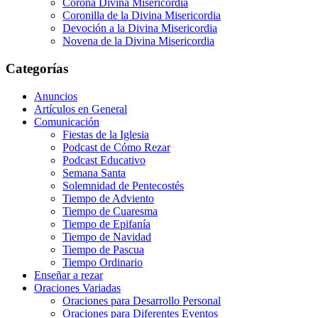
Corona Divina Misericordia
Coronilla de la Divina Misericordia
Devoción a la Divina Misericordia
Novena de la Divina Misericordia
Categorías
Anuncios
Artículos en General
Comunicación
Fiestas de la Iglesia
Podcast de Cómo Rezar
Podcast Educativo
Semana Santa
Solemnidad de Pentecostés
Tiempo de Adviento
Tiempo de Cuaresma
Tiempo de Epifanía
Tiempo de Navidad
Tiempo de Pascua
Tiempo Ordinario
Enseñar a rezar
Oraciones Variadas
Oraciones para Desarrollo Personal
Oraciones para Diferentes Eventos