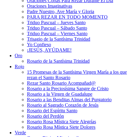
Oraciones Cortas Para Rezar Durante El Día
Oraciones Imaginativas
Padre Nuestro, Ave María y Gloria
PARA REZAR EN TODO MOMENTO
Triduo Pascual – Jueves Santo
Triduo Pascual – Sábado Santo
Triduo Pascual – Viernes Santo
Trisagio de la Santísima Trinidad
Yo Confieso
¡JESÚS, AYÚDAME!
Oro
Rosario de la Santísima Trinidad
Rojo
15 Promesas de la Santísima Virgen María a los que
rezan el Santo Rosario
Rezar Santo Rosario Acompañad@
Rosario a la Preciosísima Sangre de Cristo
Rosario a la Virgen de Guadalupe
Rosario a las Benditas Almas del Purgatorio
Rosario al Sagrado Corazón de Jesús
Rosario del Espíritu Santo
Rosario del Perdón
Rosario Rosa Mística Siete Alegrías
Rosario Rosa Mística Siete Dolores
Verde