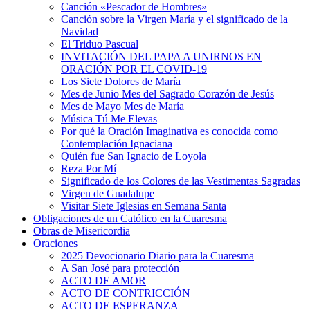
Canción «Pescador de Hombres»
Canción sobre la Virgen María y el significado de la
Navidad
El Triduo Pascual
INVITACIÓN DEL PAPA A UNIRNOS EN
ORACIÓN POR EL COVID-19
Los Siete Dolores de María
Mes de Junio Mes del Sagrado Corazón de Jesús
Mes de Mayo Mes de María
Música Tú Me Elevas
Por qué la Oración Imaginativa es conocida como
Contemplación Ignaciana
Quién fue San Ignacio de Loyola
Reza Por Mí
Significado de los Colores de las Vestimentas Sagradas
Virgen de Guadalupe
Visitar Siete Iglesias en Semana Santa
Obligaciones de un Católico en la Cuaresma
Obras de Misericordia
Oraciones
2025 Devocionario Diario para la Cuaresma
A San José para protección
ACTO DE AMOR
ACTO DE CONTRICCIÓN
ACTO DE ESPERANZA