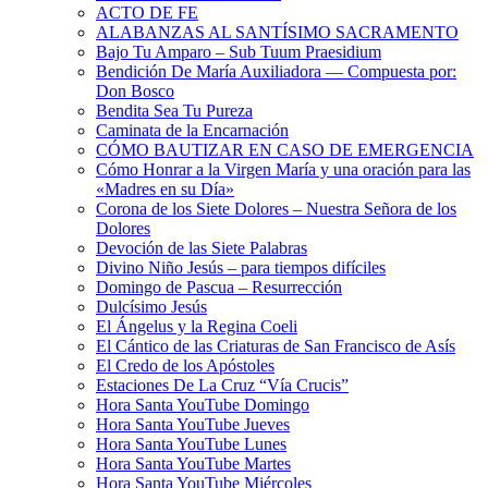
ACTO DE FE
ALABANZAS AL SANTÍSIMO SACRAMENTO
Bajo Tu Amparo – Sub Tuum Praesidium
Bendición De María Auxiliadora — Compuesta por:
Don Bosco
Bendita Sea Tu Pureza
Caminata de la Encarnación
CÓMO BAUTIZAR EN CASO DE EMERGENCIA
Cómo Honrar a la Virgen María y una oración para las
«Madres en su Día»
Corona de los Siete Dolores – Nuestra Señora de los
Dolores
Devoción de las Siete Palabras
Divino Niño Jesús – para tiempos difíciles
Domingo de Pascua – Resurrección
Dulcísimo Jesús
El Ángelus y la Regina Coeli
El Cántico de las Criaturas de San Francisco de Asís
El Credo de los Apóstoles
Estaciones De La Cruz “Vía Crucis”
Hora Santa YouTube Domingo
Hora Santa YouTube Jueves
Hora Santa YouTube Lunes
Hora Santa YouTube Martes
Hora Santa YouTube Miércoles