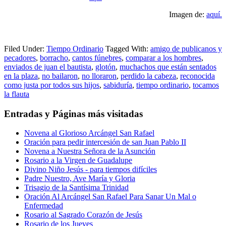
Imagen de:
aquí.
Filed Under:
Tiempo Ordinario
Tagged With:
amigo de publicanos y
pecadores
,
borracho
,
cantos fúnebres
,
comparar a los hombres
,
enviados de juan el bautista
,
glotón
,
muchachos que están sentados
en la plaza
,
no bailaron
,
no lloraron
,
perdido la cabeza
,
reconocida
como justa por todos sus hijos
,
sabiduría
,
tiempo ordinario
,
tocamos
la flauta
Entradas y Páginas más visitadas
Novena al Glorioso Arcángel San Rafael
Oración para pedir intercesión de san Juan Pablo II
Novena a Nuestra Señora de la Asunción
Rosario a la Virgen de Guadalupe
Divino Niño Jesús - para tiempos difíciles
Padre Nuestro, Ave María y Gloria
Trisagio de la Santísima Trinidad
Oración Al Arcángel San Rafael Para Sanar Un Mal o
Enfermedad
Rosario al Sagrado Corazón de Jesús
Rosario de los Jueves