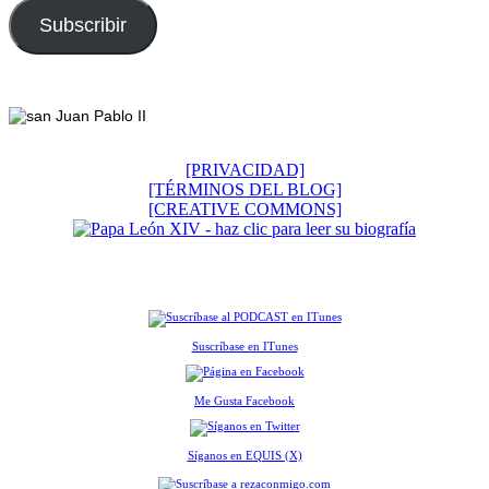
correo
electrónico
Subscribir
Footer
[PRIVACIDAD]
[TÉRMINOS DEL BLOG]
[CREATIVE COMMONS]
Suscríbase en ITunes
Me Gusta Facebook
Síganos en EQUIS (X)