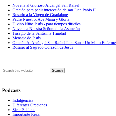
Novena al Glorioso Arcángel San Rafael
Oración para pedir intercesión de san Juan Pablo II
Rosario a la Virgen de Guadalupe
Padre Nuestro, Ave María y Gloria
Divino Niño Jesús - para tiempos difíciles
Novena a Nuestra Señora de la Asunción
Trisagio de la Santísima Trinidad
Mensaje de Jesús
Oración Al Arcángel San Rafael Para Sanar Un Mal o Enferm
Rosario al Sagrado Corazón de Jesús
Primary
Sidebar
Search
this
website
Podcasts
Indulgencias
Diferentes Oraciones
Siete Palabras
Importante Rezar