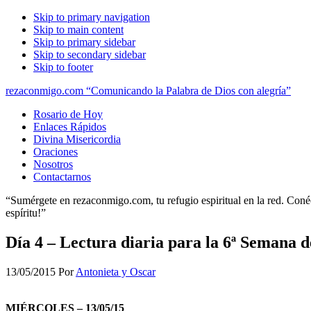
Skip to primary navigation
Skip to main content
Skip to primary sidebar
Skip to secondary sidebar
Skip to footer
rezaconmigo.com “Comunicando la Palabra de Dios con alegría”
Rosario de Hoy
Enlaces Rápidos
Divina Misericordia
Oraciones
Nosotros
Contactarnos
“Sumérgete en rezaconmigo.com, tu refugio espiritual en la red. Conécta
espíritu!”
Día 4 – Lectura diaria para la 6ª Semana 
13/05/2015
Por
Antonieta y Oscar
MIÉRCOLES – 13/05/15