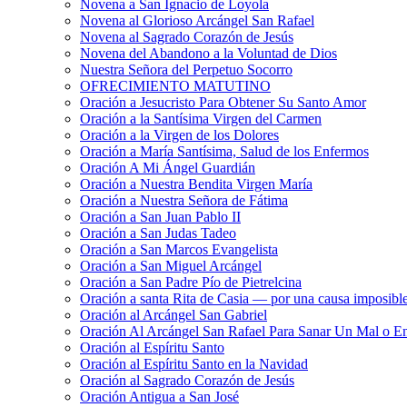
Novena a San Ignacio de Loyola
Novena al Glorioso Arcángel San Rafael
Novena al Sagrado Corazón de Jesús
Novena del Abandono a la Voluntad de Dios
Nuestra Señora del Perpetuo Socorro
OFRECIMIENTO MATUTINO
Oración a Jesucristo Para Obtener Su Santo Amor
Oración a la Santísima Virgen del Carmen
Oración a la Virgen de los Dolores
Oración a María Santísima, Salud de los Enfermos
Oración A Mi Ángel Guardián
Oración a Nuestra Bendita Virgen María
Oración a Nuestra Señora de Fátima
Oración a San Juan Pablo II
Oración a San Judas Tadeo
Oración a San Marcos Evangelista
Oración a San Miguel Arcángel
Oración a San Padre Pío de Pietrelcina
Oración a santa Rita de Casia — por una causa imposibl
Oración al Arcángel San Gabriel
Oración Al Arcángel San Rafael Para Sanar Un Mal o E
Oración al Espíritu Santo
Oración al Espíritu Santo en la Navidad
Oración al Sagrado Corazón de Jesús
Oración Antigua a San José