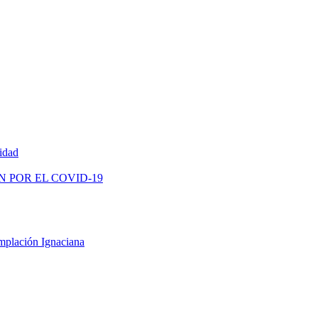
vidad
N POR EL COVID-19
mplación Ignaciana