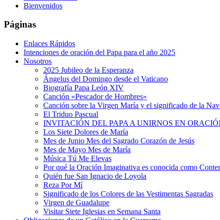
Bienvenidos
Páginas
Enlaces Rápidos
Intenciones de oración del Papa para el año 2025
Nosotros
2025 Jubileo de la Esperanza
Ángelus del Domingo desde el Vaticano
Biografía Papa León XIV
Canción «Pescador de Hombres»
Canción sobre la Virgen María y el significado de la Na
El Triduo Pascual
INVITACIÓN DEL PAPA A UNIRNOS EN ORACIÓ
Los Siete Dolores de María
Mes de Junio Mes del Sagrado Corazón de Jesús
Mes de Mayo Mes de María
Música Tú Me Elevas
Por qué la Oración Imaginativa es conocida como Conte
Quién fue San Ignacio de Loyola
Reza Por Mí
Significado de los Colores de las Vestimentas Sagradas
Virgen de Guadalupe
Visitar Siete Iglesias en Semana Santa