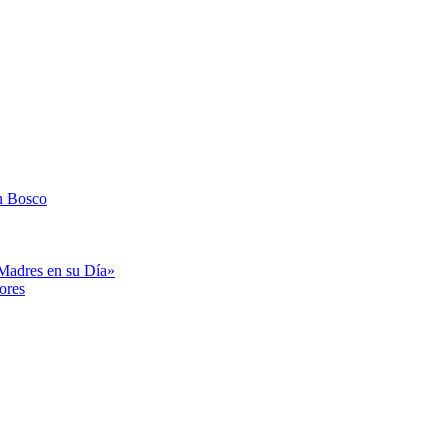
n Bosco
«Madres en su Día»
ores