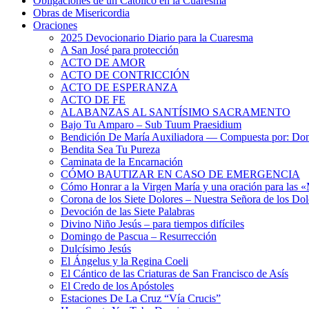
Obligaciones de un Católico en la Cuaresma
Obras de Misericordia
Oraciones
2025 Devocionario Diario para la Cuaresma
A San José para protección
ACTO DE AMOR
ACTO DE CONTRICCIÓN
ACTO DE ESPERANZA
ACTO DE FE
ALABANZAS AL SANTÍSIMO SACRAMENTO
Bajo Tu Amparo – Sub Tuum Praesidium
Bendición De María Auxiliadora — Compuesta por: Do
Bendita Sea Tu Pureza
Caminata de la Encarnación
CÓMO BAUTIZAR EN CASO DE EMERGENCIA
Cómo Honrar a la Virgen María y una oración para las 
Corona de los Siete Dolores – Nuestra Señora de los Dol
Devoción de las Siete Palabras
Divino Niño Jesús – para tiempos difíciles
Domingo de Pascua – Resurrección
Dulcísimo Jesús
El Ángelus y la Regina Coeli
El Cántico de las Criaturas de San Francisco de Asís
El Credo de los Apóstoles
Estaciones De La Cruz “Vía Crucis”