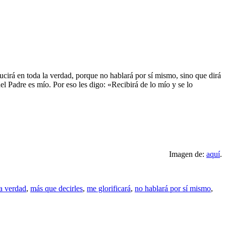
cirá en toda la verdad, porque no hablará por sí mismo, sino que dirá
el Padre es mío. Por eso les digo: «Recibirá de lo mío y se lo
Imagen de:
aquí
.
la verdad
,
más que decirles
,
me glorificará
,
no hablará por sí mismo
,