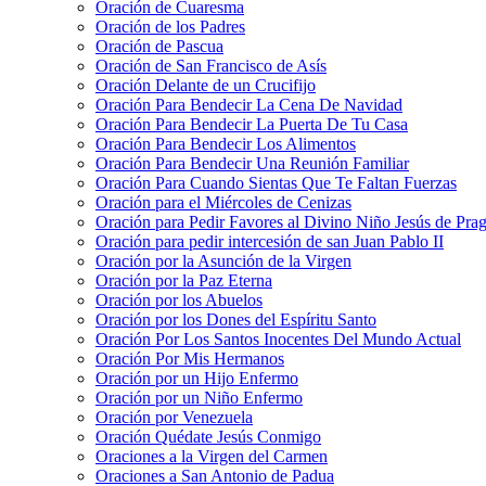
Oración de Cuaresma
Oración de los Padres
Oración de Pascua
Oración de San Francisco de Asís
Oración Delante de un Crucifijo
Oración Para Bendecir La Cena De Navidad
Oración Para Bendecir La Puerta De Tu Casa
Oración Para Bendecir Los Alimentos
Oración Para Bendecir Una Reunión Familiar
Oración Para Cuando Sientas Que Te Faltan Fuerzas
Oración para el Miércoles de Cenizas
Oración para Pedir Favores al Divino Niño Jesús de Pra
Oración para pedir intercesión de san Juan Pablo II
Oración por la Asunción de la Virgen
Oración por la Paz Eterna
Oración por los Abuelos
Oración por los Dones del Espíritu Santo
Oración Por Los Santos Inocentes Del Mundo Actual
Oración Por Mis Hermanos
Oración por un Hijo Enfermo
Oración por un Niño Enfermo
Oración por Venezuela
Oración Quédate Jesús Conmigo
Oraciones a la Virgen del Carmen
Oraciones a San Antonio de Padua