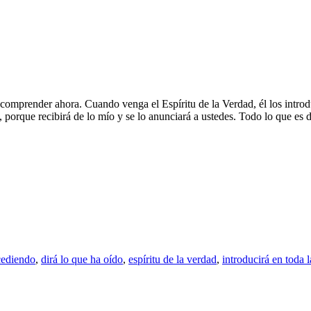
omprender ahora. Cuando venga el Espíritu de la Verdad, él los introdu
, porque recibirá de lo mío y se lo anunciará a ustedes. Todo lo que es d
cediendo
,
dirá lo que ha oído
,
espíritu de la verdad
,
introducirá en toda 