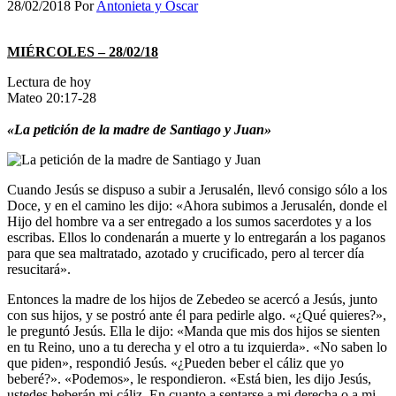
28/02/2018
Por
Antonieta y Oscar
MIÉRCOLES – 28/02/18
Lectura de hoy
Mateo 20:17-28
«La petición de la madre de Santiago y Juan»
Cuando Jesús se dispuso a subir a Jerusalén, llevó consigo sólo a los
Doce, y en el camino les dijo: «Ahora subimos a Jerusalén, donde el
Hijo del hombre va a ser entregado a los sumos sacerdotes y a los
escribas. Ellos lo condenarán a muerte y lo entregarán a los paganos
para que sea maltratado, azotado y crucificado, pero al tercer día
resucitará».
Entonces la madre de los hijos de Zebedeo se acercó a Jesús, junto
con sus hijos, y se postró ante él para pedirle algo. «¿Qué quieres?»,
le preguntó Jesús. Ella le dijo: «Manda que mis dos hijos se sienten
en tu Reino, uno a tu derecha y el otro a tu izquierda». «No saben lo
que piden», respondió Jesús. «¿Pueden beber el cáliz que yo
beberé?». «Podemos», le respondieron. «Está bien, les dijo Jesús,
ustedes beberán mi cáliz. En cuanto a sentarse a mi derecha o a mi