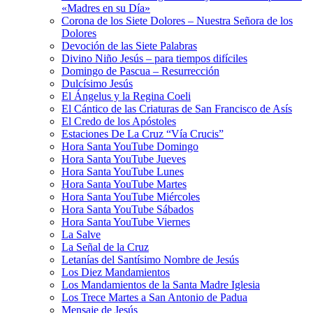
«Madres en su Día»
Corona de los Siete Dolores – Nuestra Señora de los
Dolores
Devoción de las Siete Palabras
Divino Niño Jesús – para tiempos difíciles
Domingo de Pascua – Resurrección
Dulcísimo Jesús
El Ángelus y la Regina Coeli
El Cántico de las Criaturas de San Francisco de Asís
El Credo de los Apóstoles
Estaciones De La Cruz “Vía Crucis”
Hora Santa YouTube Domingo
Hora Santa YouTube Jueves
Hora Santa YouTube Lunes
Hora Santa YouTube Martes
Hora Santa YouTube Miércoles
Hora Santa YouTube Sábados
Hora Santa YouTube Viernes
La Salve
La Señal de la Cruz
Letanías del Santísimo Nombre de Jesús
Los Diez Mandamientos
Los Mandamientos de la Santa Madre Iglesia
Los Trece Martes a San Antonio de Padua
Mensaje de Jesús