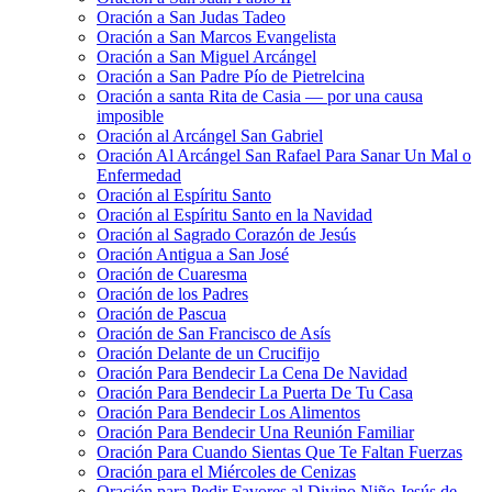
Oración a San Judas Tadeo
Oración a San Marcos Evangelista
Oración a San Miguel Arcángel
Oración a San Padre Pío de Pietrelcina
Oración a santa Rita de Casia — por una causa
imposible
Oración al Arcángel San Gabriel
Oración Al Arcángel San Rafael Para Sanar Un Mal o
Enfermedad
Oración al Espíritu Santo
Oración al Espíritu Santo en la Navidad
Oración al Sagrado Corazón de Jesús
Oración Antigua a San José
Oración de Cuaresma
Oración de los Padres
Oración de Pascua
Oración de San Francisco de Asís
Oración Delante de un Crucifijo
Oración Para Bendecir La Cena De Navidad
Oración Para Bendecir La Puerta De Tu Casa
Oración Para Bendecir Los Alimentos
Oración Para Bendecir Una Reunión Familiar
Oración Para Cuando Sientas Que Te Faltan Fuerzas
Oración para el Miércoles de Cenizas
Oración para Pedir Favores al Divino Niño Jesús de