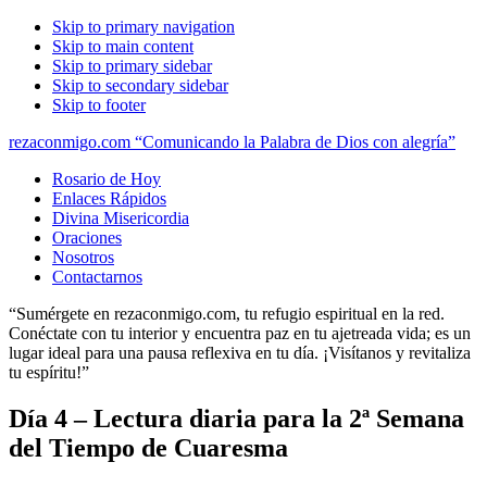
Skip to primary navigation
Skip to main content
Skip to primary sidebar
Skip to secondary sidebar
Skip to footer
rezaconmigo.com “Comunicando la Palabra de Dios con alegría”
Rosario de Hoy
Enlaces Rápidos
Divina Misericordia
Oraciones
Nosotros
Contactarnos
“Sumérgete en rezaconmigo.com, tu refugio espiritual en la red.
Conéctate con tu interior y encuentra paz en tu ajetreada vida; es un
lugar ideal para una pausa reflexiva en tu día. ¡Visítanos y revitaliza
tu espíritu!”
Día 4 – Lectura diaria para la 2ª Semana
del Tiempo de Cuaresma