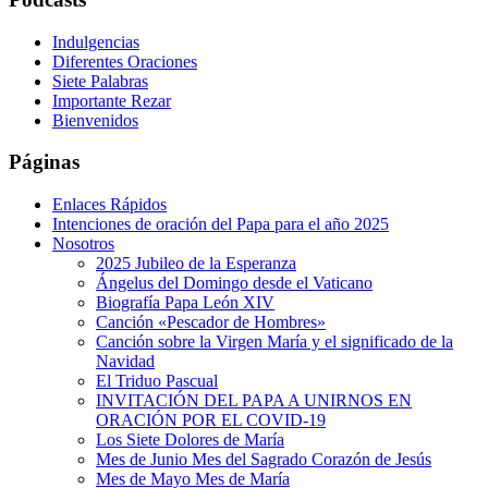
Indulgencias
Diferentes Oraciones
Siete Palabras
Importante Rezar
Bienvenidos
Páginas
Enlaces Rápidos
Intenciones de oración del Papa para el año 2025
Nosotros
2025 Jubileo de la Esperanza
Ángelus del Domingo desde el Vaticano
Biografía Papa León XIV
Canción «Pescador de Hombres»
Canción sobre la Virgen María y el significado de la
Navidad
El Triduo Pascual
INVITACIÓN DEL PAPA A UNIRNOS EN
ORACIÓN POR EL COVID-19
Los Siete Dolores de María
Mes de Junio Mes del Sagrado Corazón de Jesús
Mes de Mayo Mes de María