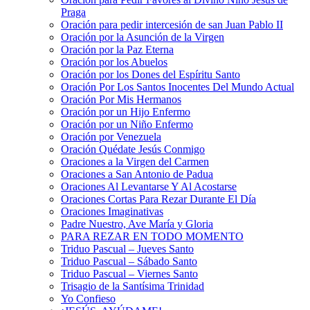
Praga
Oración para pedir intercesión de san Juan Pablo II
Oración por la Asunción de la Virgen
Oración por la Paz Eterna
Oración por los Abuelos
Oración por los Dones del Espíritu Santo
Oración Por Los Santos Inocentes Del Mundo Actual
Oración Por Mis Hermanos
Oración por un Hijo Enfermo
Oración por un Niño Enfermo
Oración por Venezuela
Oración Quédate Jesús Conmigo
Oraciones a la Virgen del Carmen
Oraciones a San Antonio de Padua
Oraciones Al Levantarse Y Al Acostarse
Oraciones Cortas Para Rezar Durante El Día
Oraciones Imaginativas
Padre Nuestro, Ave María y Gloria
PARA REZAR EN TODO MOMENTO
Triduo Pascual – Jueves Santo
Triduo Pascual – Sábado Santo
Triduo Pascual – Viernes Santo
Trisagio de la Santísima Trinidad
Yo Confieso