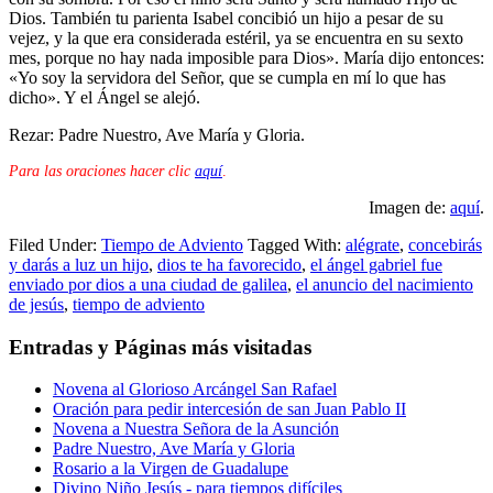
Dios. También tu parienta Isabel concibió un hijo a pesar de su
vejez, y la que era considerada estéril, ya se encuentra en su sexto
mes, porque no hay nada imposible para Dios». María dijo entonces:
«Yo soy la servidora del Señor, que se cumpla en mí lo que has
dicho». Y el Ángel se alejó.
Rezar: Padre Nuestro, Ave María y Gloria.
Para las oraciones hacer clic
aquí
.
Imagen de:
aquí
.
Filed Under:
Tiempo de Adviento
Tagged With:
alégrate
,
concebirás
y darás a luz un hijo
,
dios te ha favorecido
,
el ángel gabriel fue
enviado por dios a una ciudad de galilea
,
el anuncio del nacimiento
de jesús
,
tiempo de adviento
Entradas y Páginas más visitadas
Novena al Glorioso Arcángel San Rafael
Oración para pedir intercesión de san Juan Pablo II
Novena a Nuestra Señora de la Asunción
Padre Nuestro, Ave María y Gloria
Rosario a la Virgen de Guadalupe
Divino Niño Jesús - para tiempos difíciles