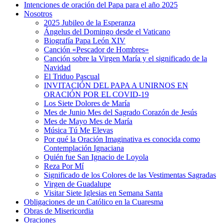
Intenciones de oración del Papa para el año 2025
Nosotros
2025 Jubileo de la Esperanza
Ángelus del Domingo desde el Vaticano
Biografía Papa León XIV
Canción «Pescador de Hombres»
Canción sobre la Virgen María y el significado de la
Navidad
El Triduo Pascual
INVITACIÓN DEL PAPA A UNIRNOS EN
ORACIÓN POR EL COVID-19
Los Siete Dolores de María
Mes de Junio Mes del Sagrado Corazón de Jesús
Mes de Mayo Mes de María
Música Tú Me Elevas
Por qué la Oración Imaginativa es conocida como
Contemplación Ignaciana
Quién fue San Ignacio de Loyola
Reza Por Mí
Significado de los Colores de las Vestimentas Sagradas
Virgen de Guadalupe
Visitar Siete Iglesias en Semana Santa
Obligaciones de un Católico en la Cuaresma
Obras de Misericordia
Oraciones