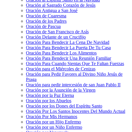
Oración al Sagrado Corazón de Jesús
Oración Antigua a San José
Oración de Cuaresma
Oración de los Padres
Oración de Pascua
Oración de San Francisco de Asís
Oración Delante de un Crucifijo
Oración Para Bendecir La Cena De Navidad
Oración Para Bendecir La Puerta De Tu Casa
Oración Para Bendecir Los Alimentos
Oración Para Bendecir Una Reunión Familiar
Oración Para Cuando Sientas Que Te Faltan Fuerzas
Oración para el Miércoles de Cenizas
Oración para Pedir Favores al Divino Niño Jesús de
Praga
Oración para pedir intercesión de san Juan Pablo II
Oración por la Asunción de la Virgen
Oración por la Paz Eterna
Oración por los Abuelos
Oración por los Dones del Espíritu Santo
Oración Por Los Santos Inocentes Del Mundo Actual
Oración Por Mis Hermanos
Oración por un Hijo Enfermo
Oración por un Niño Enfermo