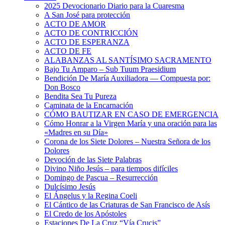
2025 Devocionario Diario para la Cuaresma
A San José para protección
ACTO DE AMOR
ACTO DE CONTRICCIÓN
ACTO DE ESPERANZA
ACTO DE FE
ALABANZAS AL SANTÍSIMO SACRAMENTO
Bajo Tu Amparo – Sub Tuum Praesidium
Bendición De María Auxiliadora — Compuesta por:
Don Bosco
Bendita Sea Tu Pureza
Caminata de la Encarnación
CÓMO BAUTIZAR EN CASO DE EMERGENCIA
Cómo Honrar a la Virgen María y una oración para las
«Madres en su Día»
Corona de los Siete Dolores – Nuestra Señora de los
Dolores
Devoción de las Siete Palabras
Divino Niño Jesús – para tiempos difíciles
Domingo de Pascua – Resurrección
Dulcísimo Jesús
El Ángelus y la Regina Coeli
El Cántico de las Criaturas de San Francisco de Asís
El Credo de los Apóstoles
Estaciones De La Cruz “Vía Crucis”