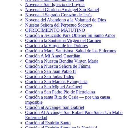
Novena a San Ignacio de Loyola
Novena al Glorioso Arcángel San Rafael
Novena al Sagrado Corazón de Jesús
Novena del Abandono a la Voluntad de Dios
Nuestra Señora del Perpetuo Socorro
OFRECIMIENTO MATUTINO
Oración a Jesucristo Para Obtener Su Santo Amor
Oración a la Santísima Virgen del Carmen
Oración a la Virgen de los Dolores
Oración a María Santísima, Salud de los Enfermos
Oración A Mi Ángel Guardián
Oración a Nuestra Bendita Virgen María
Oración a Nuestra Señora de Fátima
Oración a San Juan Pablo II
Oración a San Judas Tadeo
Oración a San Marcos Evangelista
Oración a San Miguel Arcángel
Oración a San Padre Pío de Pietrelcina
Oración a santa Rita de Casia — por una causa
imposible
Oración al Arcángel San Gabriel
Oración Al Arcángel San Rafael Para Sanar Un Mal o
Enfermedad
Oración al Espíritu Santo
Oración al Espíritu Santo en la Navidad