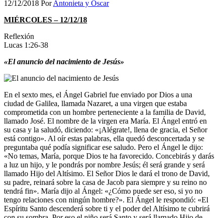
12/12/2018
Por
Antonieta y Oscar
MIÉRCOLES – 12/12/18
Reflexión
Lucas 1:26-38
«El anuncio del nacimiento de Jesús»
En el sexto mes, el Ángel Gabriel fue enviado por Dios a una
ciudad de Galilea, llamada Nazaret, a una virgen que estaba
comprometida con un hombre perteneciente a la familia de David,
llamado José. El nombre de la virgen era María. El Ángel entró en
su casa y la saludó, diciendo: «¡Alégrate!, llena de gracia, el Señor
está contigo». Al oír estas palabras, ella quedó desconcertada y se
preguntaba qué podía significar ese saludo. Pero el Ángel le dijo:
«No temas, María, porque Dios te ha favorecido. Concebirás y darás
a luz un hijo, y le pondrás por nombre Jesús; él será grande y será
llamado Hijo del Altísimo. El Señor Dios le dará el trono de David,
su padre, reinará sobre la casa de Jacob para siempre y su reino no
tendrá fin». María dijo al Ángel: «¿Cómo puede ser eso, si yo no
tengo relaciones con ningún hombre?». El Ángel le respondió: «El
Espíritu Santo descenderá sobre ti y el poder del Altísimo te cubrirá
con su sombra. Por eso el niño será Santo y será llamado Hijo de