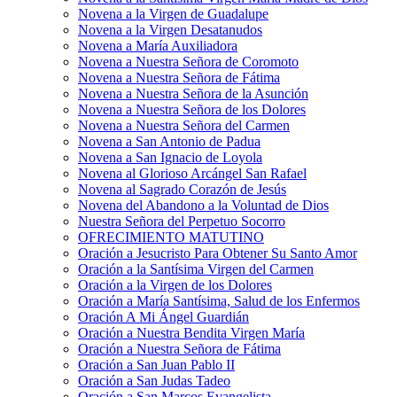
Novena a la Virgen de Guadalupe
Novena a la Virgen Desatanudos
Novena a María Auxiliadora
Novena a Nuestra Señora de Coromoto
Novena a Nuestra Señora de Fátima
Novena a Nuestra Señora de la Asunción
Novena a Nuestra Señora de los Dolores
Novena a Nuestra Señora del Carmen
Novena a San Antonio de Padua
Novena a San Ignacio de Loyola
Novena al Glorioso Arcángel San Rafael
Novena al Sagrado Corazón de Jesús
Novena del Abandono a la Voluntad de Dios
Nuestra Señora del Perpetuo Socorro
OFRECIMIENTO MATUTINO
Oración a Jesucristo Para Obtener Su Santo Amor
Oración a la Santísima Virgen del Carmen
Oración a la Virgen de los Dolores
Oración a María Santísima, Salud de los Enfermos
Oración A Mi Ángel Guardián
Oración a Nuestra Bendita Virgen María
Oración a Nuestra Señora de Fátima
Oración a San Juan Pablo II
Oración a San Judas Tadeo
Oración a San Marcos Evangelista