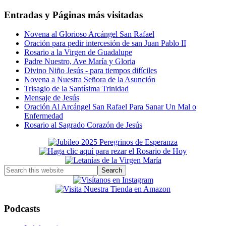
Entradas y Páginas más visitadas
Novena al Glorioso Arcángel San Rafael
Oración para pedir intercesión de san Juan Pablo II
Rosario a la Virgen de Guadalupe
Padre Nuestro, Ave María y Gloria
Divino Niño Jesús - para tiempos difíciles
Novena a Nuestra Señora de la Asunción
Trisagio de la Santísima Trinidad
Mensaje de Jesús
Oración Al Arcángel San Rafael Para Sanar Un Mal o
Enfermedad
Rosario al Sagrado Corazón de Jesús
Primary
Sidebar
Search
this
website
Podcasts