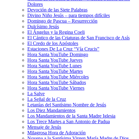
Dolores
Devoción de las Siete Palabras
Divino Niño Jesús – para tiempos difíciles
Domingo de Pascua – Resurrección
Dulcísimo Jesús
El Ángelus y la Regina Coeli
El Cántico de las Criaturas de San Francisco de Asís
El Credo de los Apóstoles
Estaciones De La Cruz “Vía Crucis”
Hora Santa YouTube Domingo
Hora Santa YouTube Jueves
Hora Santa YouTube Lunes
Hora Santa YouTube Martes
Hora Santa YouTube Miércoles
Hora Santa YouTube Sábados
Hora Santa YouTube Viernes
La Salve
La Señal de la Cruz
Letanías del Santísimo Nombre de Jesús
Los Diez Mandamientos
Los Mandamientos de la Santa Madre Iglesia
Los Trece Martes a San Antonio de Padua
Mensaje de Jesús
Milagrosa Hora de Adoración
Novena a la Santísima Virgen María Madre de Dios