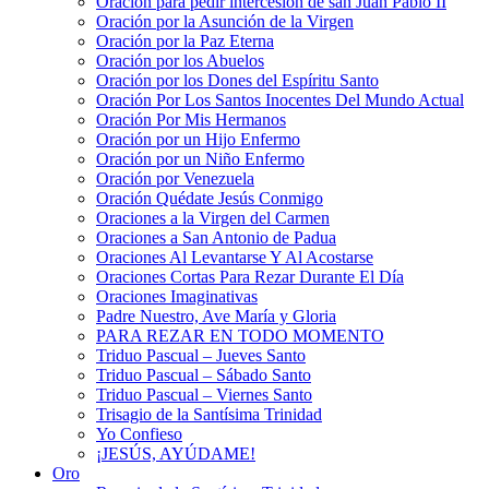
Oración para pedir intercesión de san Juan Pablo II
Oración por la Asunción de la Virgen
Oración por la Paz Eterna
Oración por los Abuelos
Oración por los Dones del Espíritu Santo
Oración Por Los Santos Inocentes Del Mundo Actual
Oración Por Mis Hermanos
Oración por un Hijo Enfermo
Oración por un Niño Enfermo
Oración por Venezuela
Oración Quédate Jesús Conmigo
Oraciones a la Virgen del Carmen
Oraciones a San Antonio de Padua
Oraciones Al Levantarse Y Al Acostarse
Oraciones Cortas Para Rezar Durante El Día
Oraciones Imaginativas
Padre Nuestro, Ave María y Gloria
PARA REZAR EN TODO MOMENTO
Triduo Pascual – Jueves Santo
Triduo Pascual – Sábado Santo
Triduo Pascual – Viernes Santo
Trisagio de la Santísima Trinidad
Yo Confieso
¡JESÚS, AYÚDAME!
Oro