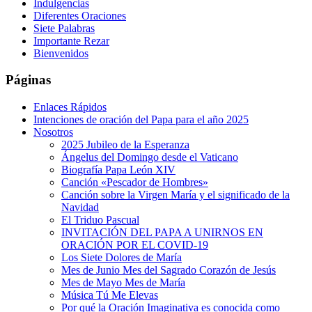
Indulgencias
Diferentes Oraciones
Siete Palabras
Importante Rezar
Bienvenidos
Páginas
Enlaces Rápidos
Intenciones de oración del Papa para el año 2025
Nosotros
2025 Jubileo de la Esperanza
Ángelus del Domingo desde el Vaticano
Biografía Papa León XIV
Canción «Pescador de Hombres»
Canción sobre la Virgen María y el significado de la
Navidad
El Triduo Pascual
INVITACIÓN DEL PAPA A UNIRNOS EN
ORACIÓN POR EL COVID-19
Los Siete Dolores de María
Mes de Junio Mes del Sagrado Corazón de Jesús
Mes de Mayo Mes de María
Música Tú Me Elevas
Por qué la Oración Imaginativa es conocida como