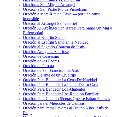
Oración a San Miguel Arcángel
Oración a San Padre Pío de Pietrelcina
Oración a santa Rita de Casia — por una causa
imposible
Oración al Arcángel San Gabriel
Oración Al Arcángel San Rafael Para Sanar Un Mal o
Enfermedad
Oración al Espíritu Santo
Oración al Espíritu Santo en la Navidad
Oración al Sagrado Corazón de Jesús
Oración Antigua a San José
Oración de Cuaresma
Oración de los Padres
Oración de Pascua
Oración de San Francisco de Asís
Oración Delante de un Crucifijo
Oración Para Bendecir La Cena De Navidad
Oración Para Bendecir La Puerta De Tu Casa
Oración Para Bendecir Los Alimentos
Oración Para Bendecir Una Reunión Familiar
Oración Para Cuando Sientas Que Te Faltan Fuerzas
Oración para el Miércoles de Cenizas
Oración para Pedir Favores al Divino Niño Jesús de
Praga