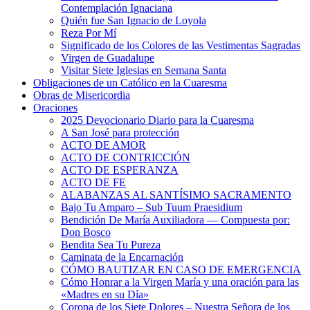
Contemplación Ignaciana
Quién fue San Ignacio de Loyola
Reza Por Mí
Significado de los Colores de las Vestimentas Sagradas
Virgen de Guadalupe
Visitar Siete Iglesias en Semana Santa
Obligaciones de un Católico en la Cuaresma
Obras de Misericordia
Oraciones
2025 Devocionario Diario para la Cuaresma
A San José para protección
ACTO DE AMOR
ACTO DE CONTRICCIÓN
ACTO DE ESPERANZA
ACTO DE FE
ALABANZAS AL SANTÍSIMO SACRAMENTO
Bajo Tu Amparo – Sub Tuum Praesidium
Bendición De María Auxiliadora — Compuesta por:
Don Bosco
Bendita Sea Tu Pureza
Caminata de la Encarnación
CÓMO BAUTIZAR EN CASO DE EMERGENCIA
Cómo Honrar a la Virgen María y una oración para las
«Madres en su Día»
Corona de los Siete Dolores – Nuestra Señora de los