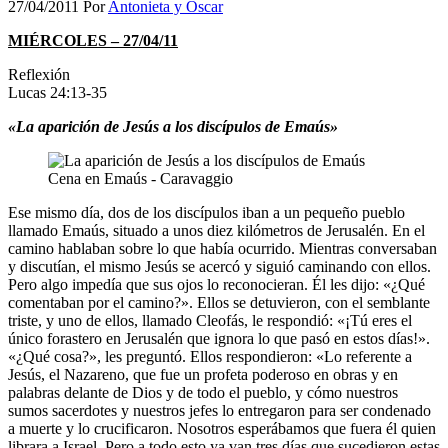
27/04/2011
Por
Antonieta y Oscar
MIÉRCOLES – 27/04/11
Reflexión
Lucas 24:13-35
«La aparición de Jesús a los discípulos de Emaús»
Cena en Emaús - Caravaggio
Ese mismo día, dos de los discípulos iban a un pequeño pueblo
llamado Emaús, situado a unos diez kilómetros de Jerusalén. En el
camino hablaban sobre lo que había ocurrido. Mientras conversaban
y discutían, el mismo Jesús se acercó y siguió caminando con ellos.
Pero algo impedía que sus ojos lo reconocieran. Él les dijo: «¿Qué
comentaban por el camino?». Ellos se detuvieron, con el semblante
triste, y uno de ellos, llamado Cleofás, le respondió: «¡Tú eres el
único forastero en Jerusalén que ignora lo que pasó en estos días!».
«¿Qué cosa?», les preguntó. Ellos respondieron: «Lo referente a
Jesús, el Nazareno, que fue un profeta poderoso en obras y en
palabras delante de Dios y de todo el pueblo, y cómo nuestros
sumos sacerdotes y nuestros jefes lo entregaron para ser condenado
a muerte y lo crucificaron. Nosotros esperábamos que fuera él quien
librara a Israel. Pero a todo esto ya van tres días que sucedieron estas