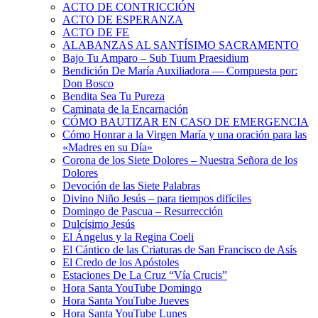
ACTO DE CONTRICCIÓN
ACTO DE ESPERANZA
ACTO DE FE
ALABANZAS AL SANTÍSIMO SACRAMENTO
Bajo Tu Amparo – Sub Tuum Praesidium
Bendición De María Auxiliadora — Compuesta por:
Don Bosco
Bendita Sea Tu Pureza
Caminata de la Encarnación
CÓMO BAUTIZAR EN CASO DE EMERGENCIA
Cómo Honrar a la Virgen María y una oración para las
«Madres en su Día»
Corona de los Siete Dolores – Nuestra Señora de los
Dolores
Devoción de las Siete Palabras
Divino Niño Jesús – para tiempos difíciles
Domingo de Pascua – Resurrección
Dulcísimo Jesús
El Ángelus y la Regina Coeli
El Cántico de las Criaturas de San Francisco de Asís
El Credo de los Apóstoles
Estaciones De La Cruz “Vía Crucis”
Hora Santa YouTube Domingo
Hora Santa YouTube Jueves
Hora Santa YouTube Lunes