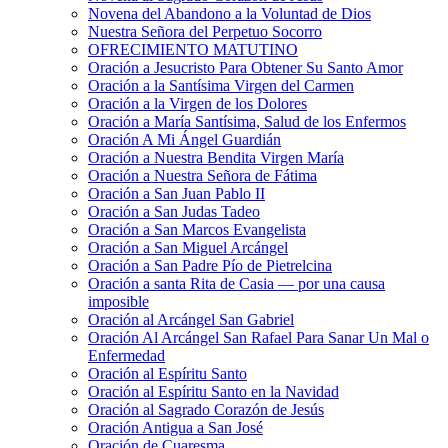
Novena del Abandono a la Voluntad de Dios
Nuestra Señora del Perpetuo Socorro
OFRECIMIENTO MATUTINO
Oración a Jesucristo Para Obtener Su Santo Amor
Oración a la Santísima Virgen del Carmen
Oración a la Virgen de los Dolores
Oración a María Santísima, Salud de los Enfermos
Oración A Mi Ángel Guardián
Oración a Nuestra Bendita Virgen María
Oración a Nuestra Señora de Fátima
Oración a San Juan Pablo II
Oración a San Judas Tadeo
Oración a San Marcos Evangelista
Oración a San Miguel Arcángel
Oración a San Padre Pío de Pietrelcina
Oración a santa Rita de Casia — por una causa
imposible
Oración al Arcángel San Gabriel
Oración Al Arcángel San Rafael Para Sanar Un Mal o
Enfermedad
Oración al Espíritu Santo
Oración al Espíritu Santo en la Navidad
Oración al Sagrado Corazón de Jesús
Oración Antigua a San José
Oración de Cuaresma