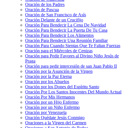
Oración de los Padres
Oración de Pascua
Oración de San Francisco de Asís
Oración Delante de un Crucifijo
Oración Para Bendecir La Cena De Navidad
Oración Para Bendecir La Puerta De Tu Casa
Oración Para Bendecir Los Alimentos
Oración Para Bendecir Una Reunión Familiar
Oración Para Cuando Sientas Que Te Faltan Fuerzas
Oración para el Miércoles de Cenizas
Oración para Pedir Favores al Divino Niño Jesús de
Praga
Oración para pedir intercesión de san Juan Pablo II
Oración por la Asunción de la Virgen
Oración por la Paz Eterna
Oración por los Abuelos
Oración por los Dones del Espíritu Santo
Oración Por Los Santos Inocentes Del Mundo Actual
Oración Por Mis Hermanos
Oración por un Hijo Enfermo
Oración por un Niño Enfermo
Oración por Venezuela
Oración Quédate Jesús Conmigo
Oraciones a la Virgen del Carmen
Oraciones a San Antonio de Padua