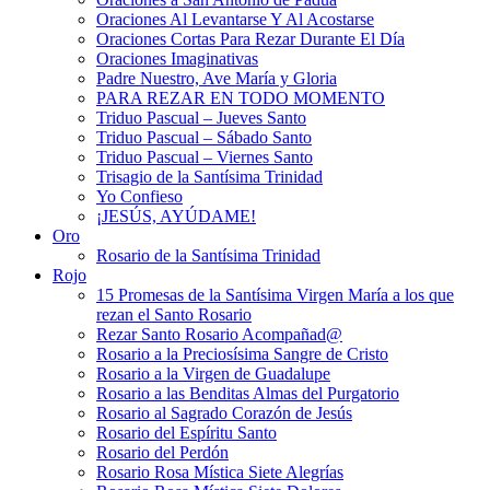
Oraciones Al Levantarse Y Al Acostarse
Oraciones Cortas Para Rezar Durante El Día
Oraciones Imaginativas
Padre Nuestro, Ave María y Gloria
PARA REZAR EN TODO MOMENTO
Triduo Pascual – Jueves Santo
Triduo Pascual – Sábado Santo
Triduo Pascual – Viernes Santo
Trisagio de la Santísima Trinidad
Yo Confieso
¡JESÚS, AYÚDAME!
Oro
Rosario de la Santísima Trinidad
Rojo
15 Promesas de la Santísima Virgen María a los que
rezan el Santo Rosario
Rezar Santo Rosario Acompañad@
Rosario a la Preciosísima Sangre de Cristo
Rosario a la Virgen de Guadalupe
Rosario a las Benditas Almas del Purgatorio
Rosario al Sagrado Corazón de Jesús
Rosario del Espíritu Santo
Rosario del Perdón
Rosario Rosa Mística Siete Alegrías