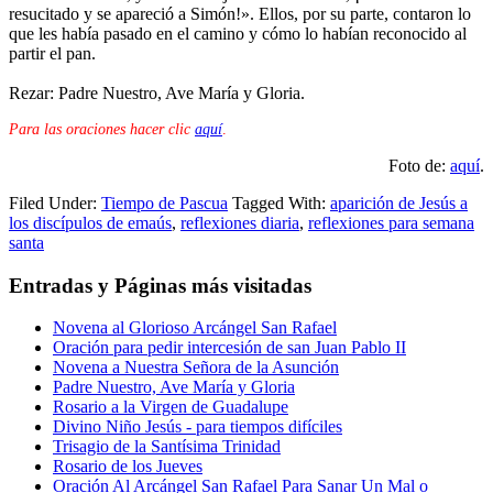
resucitado y se apareció a Simón!». Ellos, por su parte, contaron lo
que les había pasado en el camino y cómo lo habían reconocido al
partir el pan.
Rezar: Padre Nuestro, Ave María y Gloria.
Para las oraciones hacer clic
aquí
.
Foto de:
aquí
.
Filed Under:
Tiempo de Pascua
Tagged With:
aparición de Jesús a
los discípulos de emaús
,
reflexiones diaria
,
reflexiones para semana
santa
Entradas y Páginas más visitadas
Novena al Glorioso Arcángel San Rafael
Oración para pedir intercesión de san Juan Pablo II
Novena a Nuestra Señora de la Asunción
Padre Nuestro, Ave María y Gloria
Rosario a la Virgen de Guadalupe
Divino Niño Jesús - para tiempos difíciles
Trisagio de la Santísima Trinidad
Rosario de los Jueves
Oración Al Arcángel San Rafael Para Sanar Un Mal o