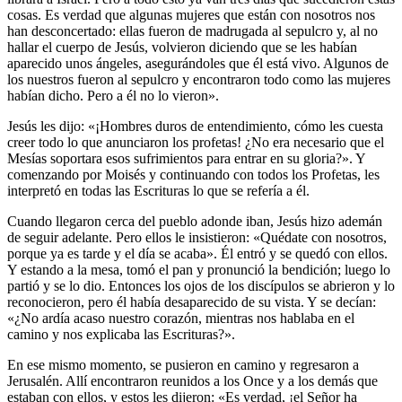
cosas. Es verdad que algunas mujeres que están con nosotros nos
han desconcertado: ellas fueron de madrugada al sepulcro y, al no
hallar el cuerpo de Jesús, volvieron diciendo que se les habían
aparecido unos ángeles, asegurándoles que él está vivo. Algunos de
los nuestros fueron al sepulcro y encontraron todo como las mujeres
habían dicho. Pero a él no lo vieron».
Jesús les dijo: «¡Hombres duros de entendimiento, cómo les cuesta
creer todo lo que anunciaron los profetas! ¿No era necesario que el
Mesías soportara esos sufrimientos para entrar en su gloria?». Y
comenzando por Moisés y continuando con todos los Profetas, les
interpretó en todas las Escrituras lo que se refería a él.
Cuando llegaron cerca del pueblo adonde iban, Jesús hizo ademán
de seguir adelante. Pero ellos le insistieron: «Quédate con nosotros,
porque ya es tarde y el día se acaba». Él entró y se quedó con ellos.
Y estando a la mesa, tomó el pan y pronunció la bendición; luego lo
partió y se lo dio. Entonces los ojos de los discípulos se abrieron y lo
reconocieron, pero él había desaparecido de su vista. Y se decían:
«¿No ardía acaso nuestro corazón, mientras nos hablaba en el
camino y nos explicaba las Escrituras?».
En ese mismo momento, se pusieron en camino y regresaron a
Jerusalén. Allí encontraron reunidos a los Once y a los demás que
estaban con ellos, y estos les dijeron: «Es verdad, ¡el Señor ha