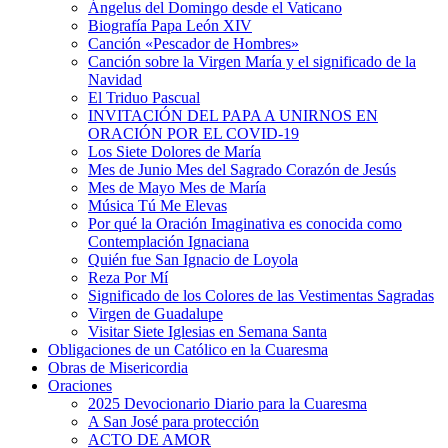
Ángelus del Domingo desde el Vaticano
Biografía Papa León XIV
Canción «Pescador de Hombres»
Canción sobre la Virgen María y el significado de la
Navidad
El Triduo Pascual
INVITACIÓN DEL PAPA A UNIRNOS EN
ORACIÓN POR EL COVID-19
Los Siete Dolores de María
Mes de Junio Mes del Sagrado Corazón de Jesús
Mes de Mayo Mes de María
Música Tú Me Elevas
Por qué la Oración Imaginativa es conocida como
Contemplación Ignaciana
Quién fue San Ignacio de Loyola
Reza Por Mí
Significado de los Colores de las Vestimentas Sagradas
Virgen de Guadalupe
Visitar Siete Iglesias en Semana Santa
Obligaciones de un Católico en la Cuaresma
Obras de Misericordia
Oraciones
2025 Devocionario Diario para la Cuaresma
A San José para protección
ACTO DE AMOR