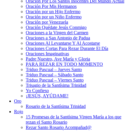
Oración Por Los Santos Inocentes Del Mundo Actual
Oración Por Mis Hermanos
Oración por un Hijo Enfermo
Oración por un Niño Enfermo
Oración por Venezuela
Oración Quédate Jesús Conmigo
Oraciones a la Virgen del Carmen
Oraciones a San Antonio de Padua
Oraciones Al Levantarse Y Al Acostarse
Oraciones Cortas Para Rezar Durante El Día
Oraciones Imaginativas
Padre Nuestro, Ave María y Gloria
PARA REZAR EN TODO MOMENTO
Triduo Pascual – Jueves Santo
Triduo Pascual – Sábado Santo
Triduo Pascual – Viernes Santo
Trisagio de la Santísima Trinidad
Yo Confieso
¡JESÚS, AYÚDAME!
Oro
Rosario de la Santísima Trinidad
Rojo
15 Promesas de la Santísima Virgen María a los que
rezan el Santo Rosario
Rezar Santo Rosario Acompañad@