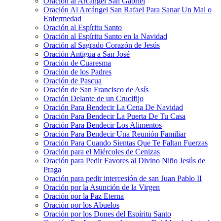
Oración al Arcángel San Gabriel
Oración Al Arcángel San Rafael Para Sanar Un Mal o
Enfermedad
Oración al Espíritu Santo
Oración al Espíritu Santo en la Navidad
Oración al Sagrado Corazón de Jesús
Oración Antigua a San José
Oración de Cuaresma
Oración de los Padres
Oración de Pascua
Oración de San Francisco de Asís
Oración Delante de un Crucifijo
Oración Para Bendecir La Cena De Navidad
Oración Para Bendecir La Puerta De Tu Casa
Oración Para Bendecir Los Alimentos
Oración Para Bendecir Una Reunión Familiar
Oración Para Cuando Sientas Que Te Faltan Fuerzas
Oración para el Miércoles de Cenizas
Oración para Pedir Favores al Divino Niño Jesús de
Praga
Oración para pedir intercesión de san Juan Pablo II
Oración por la Asunción de la Virgen
Oración por la Paz Eterna
Oración por los Abuelos
Oración por los Dones del Espíritu Santo