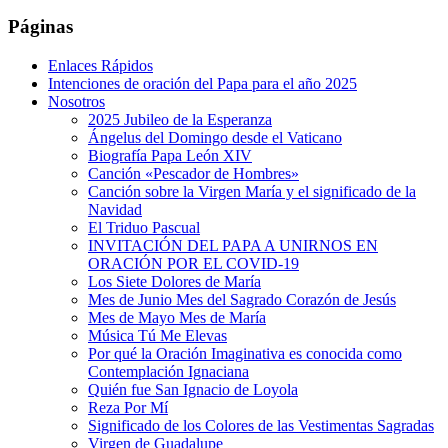
Páginas
Enlaces Rápidos
Intenciones de oración del Papa para el año 2025
Nosotros
2025 Jubileo de la Esperanza
Ángelus del Domingo desde el Vaticano
Biografía Papa León XIV
Canción «Pescador de Hombres»
Canción sobre la Virgen María y el significado de la
Navidad
El Triduo Pascual
INVITACIÓN DEL PAPA A UNIRNOS EN
ORACIÓN POR EL COVID-19
Los Siete Dolores de María
Mes de Junio Mes del Sagrado Corazón de Jesús
Mes de Mayo Mes de María
Música Tú Me Elevas
Por qué la Oración Imaginativa es conocida como
Contemplación Ignaciana
Quién fue San Ignacio de Loyola
Reza Por Mí
Significado de los Colores de las Vestimentas Sagradas
Virgen de Guadalupe