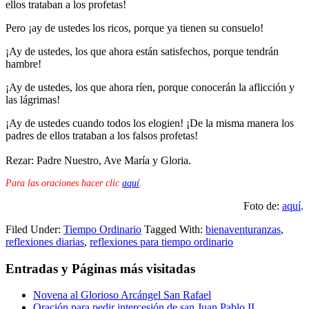
ellos trataban a los profetas!
Pero ¡ay de ustedes los ricos, porque ya tienen su consuelo!
¡Ay de ustedes, los que ahora están satisfechos, porque tendrán
hambre!
¡Ay de ustedes, los que ahora ríen, porque conocerán la aflicción y
las lágrimas!
¡Ay de ustedes cuando todos los elogien! ¡De la misma manera los
padres de ellos trataban a los falsos profetas!
Rezar: Padre Nuestro, Ave María y Gloria.
Para las oraciones hacer clic
aquí
.
Foto de:
aquí
.
Filed Under:
Tiempo Ordinario
Tagged With:
bienaventuranzas
,
reflexiones diarias
,
reflexiones para tiempo ordinario
Entradas y Páginas más visitadas
Novena al Glorioso Arcángel San Rafael
Oración para pedir intercesión de san Juan Pablo II