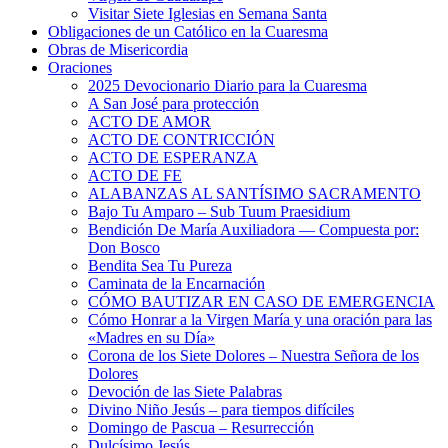
Visitar Siete Iglesias en Semana Santa
Obligaciones de un Católico en la Cuaresma
Obras de Misericordia
Oraciones
2025 Devocionario Diario para la Cuaresma
A San José para protección
ACTO DE AMOR
ACTO DE CONTRICCIÓN
ACTO DE ESPERANZA
ACTO DE FE
ALABANZAS AL SANTÍSIMO SACRAMENTO
Bajo Tu Amparo – Sub Tuum Praesidium
Bendición De María Auxiliadora — Compuesta por:
Don Bosco
Bendita Sea Tu Pureza
Caminata de la Encarnación
CÓMO BAUTIZAR EN CASO DE EMERGENCIA
Cómo Honrar a la Virgen María y una oración para las
«Madres en su Día»
Corona de los Siete Dolores – Nuestra Señora de los
Dolores
Devoción de las Siete Palabras
Divino Niño Jesús – para tiempos difíciles
Domingo de Pascua – Resurrección
Dulcísimo Jesús