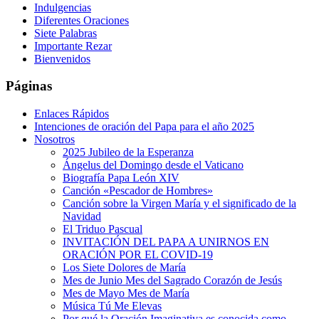
Indulgencias
Diferentes Oraciones
Siete Palabras
Importante Rezar
Bienvenidos
Páginas
Enlaces Rápidos
Intenciones de oración del Papa para el año 2025
Nosotros
2025 Jubileo de la Esperanza
Ángelus del Domingo desde el Vaticano
Biografía Papa León XIV
Canción «Pescador de Hombres»
Canción sobre la Virgen María y el significado de la
Navidad
El Triduo Pascual
INVITACIÓN DEL PAPA A UNIRNOS EN
ORACIÓN POR EL COVID-19
Los Siete Dolores de María
Mes de Junio Mes del Sagrado Corazón de Jesús
Mes de Mayo Mes de María
Música Tú Me Elevas
Por qué la Oración Imaginativa es conocida como