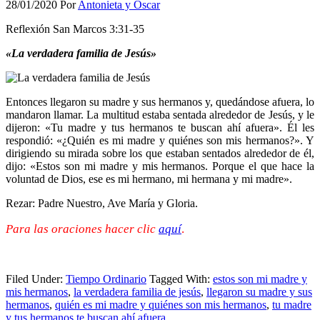
28/01/2020
Por
Antonieta y Oscar
Reflexión San Marcos 3:31-35
«La verdadera familia de Jesús»
Entonces llegaron su madre y sus hermanos y, quedándose afuera, lo
mandaron llamar. La multitud estaba sentada alrededor de Jesús, y le
dijeron: «Tu madre y tus hermanos te buscan ahí afuera». Él les
respondió: «¿Quién es mi madre y quiénes son mis hermanos?». Y
dirigiendo su mirada sobre los que estaban sentados alrededor de él,
dijo: «Estos son mi madre y mis hermanos. Porque el que hace la
voluntad de Dios, ese es mi hermano, mi hermana y mi madre».
Rezar: Padre Nuestro, Ave María y Gloria.
Para las oraciones hacer clic
aquí
.
Filed Under:
Tiempo Ordinario
Tagged With:
estos son mi madre y
mis hermanos
,
la verdadera familia de jesús
,
llegaron su madre y sus
hermanos
,
quién es mi madre y quiénes son mis hermanos
,
tu madre
y tus hermanos te buscan ahí afuera