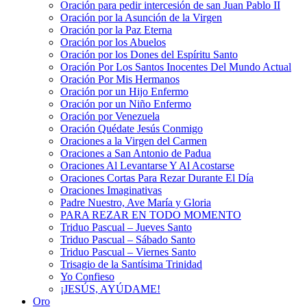
Oración para pedir intercesión de san Juan Pablo II
Oración por la Asunción de la Virgen
Oración por la Paz Eterna
Oración por los Abuelos
Oración por los Dones del Espíritu Santo
Oración Por Los Santos Inocentes Del Mundo Actual
Oración Por Mis Hermanos
Oración por un Hijo Enfermo
Oración por un Niño Enfermo
Oración por Venezuela
Oración Quédate Jesús Conmigo
Oraciones a la Virgen del Carmen
Oraciones a San Antonio de Padua
Oraciones Al Levantarse Y Al Acostarse
Oraciones Cortas Para Rezar Durante El Día
Oraciones Imaginativas
Padre Nuestro, Ave María y Gloria
PARA REZAR EN TODO MOMENTO
Triduo Pascual – Jueves Santo
Triduo Pascual – Sábado Santo
Triduo Pascual – Viernes Santo
Trisagio de la Santísima Trinidad
Yo Confieso
¡JESÚS, AYÚDAME!
Oro