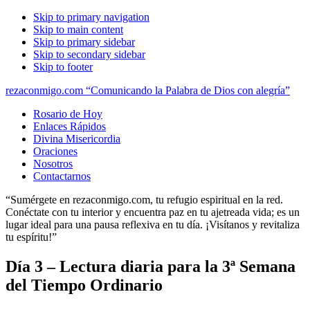
Skip to primary navigation
Skip to main content
Skip to primary sidebar
Skip to secondary sidebar
Skip to footer
rezaconmigo.com “Comunicando la Palabra de Dios con alegría”
Rosario de Hoy
Enlaces Rápidos
Divina Misericordia
Oraciones
Nosotros
Contactarnos
“Sumérgete en rezaconmigo.com, tu refugio espiritual en la red.
Conéctate con tu interior y encuentra paz en tu ajetreada vida; es un
lugar ideal para una pausa reflexiva en tu día. ¡Visítanos y revitaliza
tu espíritu!”
Día 3 – Lectura diaria para la 3ª Semana
del Tiempo Ordinario