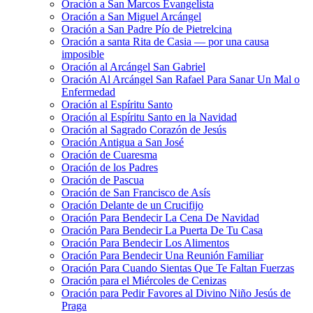
Oración a San Marcos Evangelista
Oración a San Miguel Arcángel
Oración a San Padre Pío de Pietrelcina
Oración a santa Rita de Casia — por una causa
imposible
Oración al Arcángel San Gabriel
Oración Al Arcángel San Rafael Para Sanar Un Mal o
Enfermedad
Oración al Espíritu Santo
Oración al Espíritu Santo en la Navidad
Oración al Sagrado Corazón de Jesús
Oración Antigua a San José
Oración de Cuaresma
Oración de los Padres
Oración de Pascua
Oración de San Francisco de Asís
Oración Delante de un Crucifijo
Oración Para Bendecir La Cena De Navidad
Oración Para Bendecir La Puerta De Tu Casa
Oración Para Bendecir Los Alimentos
Oración Para Bendecir Una Reunión Familiar
Oración Para Cuando Sientas Que Te Faltan Fuerzas
Oración para el Miércoles de Cenizas
Oración para Pedir Favores al Divino Niño Jesús de
Praga