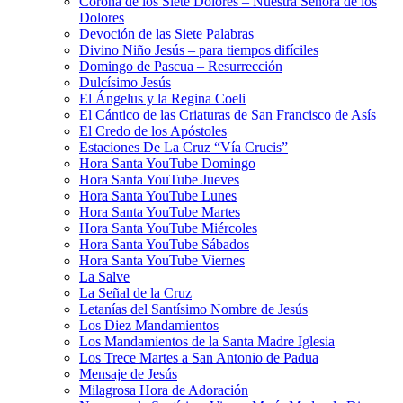
Corona de los Siete Dolores – Nuestra Señora de los
Dolores
Devoción de las Siete Palabras
Divino Niño Jesús – para tiempos difíciles
Domingo de Pascua – Resurrección
Dulcísimo Jesús
El Ángelus y la Regina Coeli
El Cántico de las Criaturas de San Francisco de Asís
El Credo de los Apóstoles
Estaciones De La Cruz “Vía Crucis”
Hora Santa YouTube Domingo
Hora Santa YouTube Jueves
Hora Santa YouTube Lunes
Hora Santa YouTube Martes
Hora Santa YouTube Miércoles
Hora Santa YouTube Sábados
Hora Santa YouTube Viernes
La Salve
La Señal de la Cruz
Letanías del Santísimo Nombre de Jesús
Los Diez Mandamientos
Los Mandamientos de la Santa Madre Iglesia
Los Trece Martes a San Antonio de Padua
Mensaje de Jesús
Milagrosa Hora de Adoración